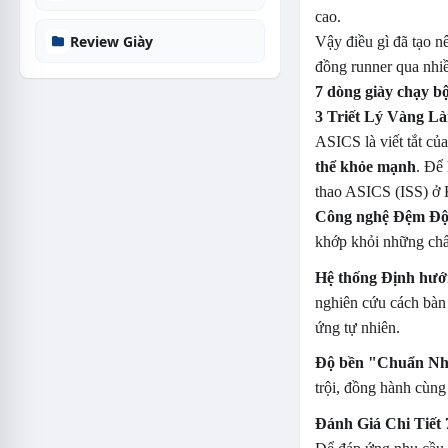
cao.
Review Giày
Vậy điều gì đã tạo n
đồng runner qua nhiề
7 dòng giày chạy b
3 Triết Lý Vàng 
ASICS là viết tắt củ
thể khỏe mạnh
. Để
thao ASICS (ISS) ở K
Công nghệ Đệm Đ
khớp khỏi những ch
Hệ thống Định hướ
nghiên cứu cách bàn 
ứng tự nhiên.
Độ bền "Chuẩn Nh
trội, đồng hành cùng
Đánh Giá Chi Tiết