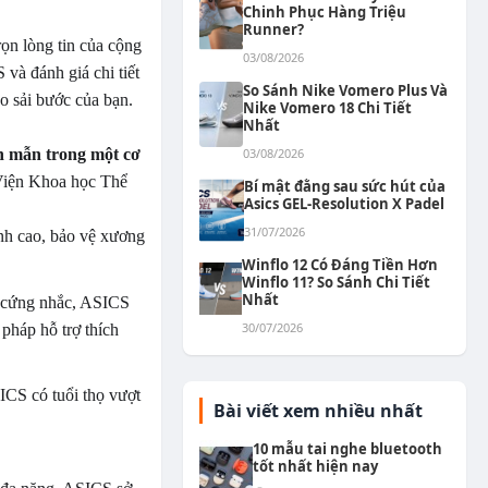
Chinh Phục Hàng Triệu
Runner?
ọn lòng tin của cộng
03/08/2026
và đánh giá chi tiết
So Sánh Nike Vomero Plus Và
o sải bước của bạn.
Nike Vomero 18 Chi Tiết
Nhất
h mẫn trong một cơ
03/08/2026
i Viện Khoa học Thể
Bí mật đằng sau sức hút của
Asics GEL-Resolution X Padel
31/07/2026
nh cao, bảo vệ xương
Winflo 12 Có Đáng Tiền Hơn
Winflo 11? So Sánh Chi Tiết
Nhất
 cứng nhắc, ASICS
30/07/2026
pháp hỗ trợ thích
S có tuổi thọ vượt
Bài viết xem nhiều nhất
10 mẫu tai nghe bluetooth
tốt nhất hiện nay