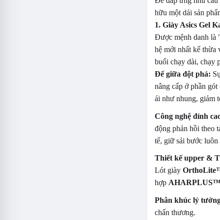
Để đáp ứng nhu cầu 
hữu một dải sản phẩ
1. Giày Asics Gel K
Được mệnh danh là "
hệ mới nhất kế thừa
buổi chạy dài, chạy
Đế giữa đột phá:
Sự
nâng cấp ở phần gót
ái như nhung, giảm t
Công nghệ đỉnh 
động phản hồi theo t
tế, giữ sải bước luô
Thiết kế upper & Ti
Lót giày
OrthoLite
hợp
AHARPLUS
Phân khúc lý tưởng
chấn thương.