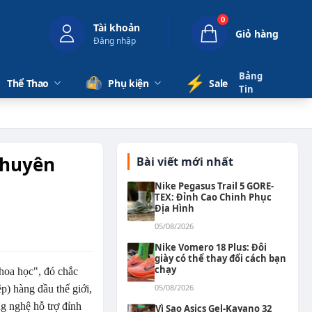
0
Tài khoản
Giỏ hàng
Đăng nhập
Bảng
⚡️
Thể Thao
Phụ kiện
Sale
Tin
Chuyên
Bài viết mới nhất
Nike Pegasus Trail 5 GORE-
TEX: Đỉnh Cao Chinh Phục
Địa Hình
05/08/2026
Nike Vomero 18 Plus: Đôi
giày có thể thay đổi cách bạn
chạy
khoa học", đó chắc
05/08/2026
p) hàng đầu thế giới,
g nghệ hỗ trợ đỉnh
Vì Sao Asics Gel-Kayano 32