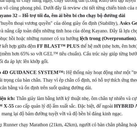
đa dạng từ chạy hằng ngày, chạy đường dài (Long Run) đến tập luyện
m vô cùng phong phú. Dưới đây là review chi tiết từng chiến binh của
ayano 32 – Hỗ trợ tối đa, êm ái bền bỉ cho chạy bộ đường dài
huyền thoại vương quyền" của dòng giày ổn định (Stability),
Asics G
 và nâng cấp toàn diện những tinh hoa của dòng Kayano. Đây là lựa ch
 phục hồi hoặc những runner có xu hướng
lệch trong (Overpronation)
.
 kết hợp giữa đệm
FF BLAST™ PLUS
thế hệ mới (nhẹ hơn, êm hơn
 (mềm hơn 65% so với GEL™ tiêu chuẩn). Cấu trúc này giúp từng bước 
ối đa áp lực lên khớp gối.
cao 4D GUIDANCE SYSTEM™:
Hệ thống này hoạt động như một "tr
ải trọng của bàn chân. Thay vì ép chân cố định, nó hỗ trợ thích ứng t
n cân bằng và ổn định trên suốt quãng đường dài.
ện ích:
Thân giày làm bằng lưới kỹ thuật nhẹ, ôm chân tự nhiên và cự
™ X-55
cao cấp quản lý độ ẩm xuất sắc. Đặc biệt, đế ngoài
HYBRID 
™
mang lại độ bám đường tuyệt vời và độ bền bỉ đáng kinh ngạc.
:
Runner chạy Marathon (21km, 42km), người có bàn chân phẳng hoặc