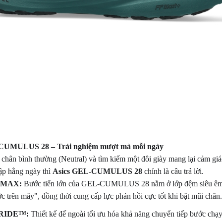
L-CUMULUS 28 – Trải nghiệm mượt mà mỗi ngày
 chân bình thường (Neutral) và tìm kiếm một đôi giày mang lại cảm gi
ập hằng ngày thì
Asics GEL-CUMULUS 28
chính là câu trả lời.
 MAX:
Bước tiến lớn của GEL-CUMULUS 28 nằm ở lớp đệm siêu êm 
c trên mây", đồng thời cung cấp lực phản hồi cực tốt khi bật mũi chân.
DRIDE™:
Thiết kế đế ngoài tối ưu hóa khả năng chuyển tiếp bước chạy