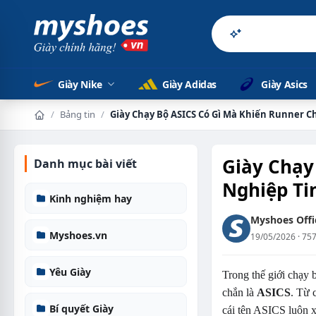
Sản phẩm
Giày Nike
Giày Adidas
Giày Asics
/
Bảng tin
/
Giày Chạy Bộ ASICS Có Gì Mà Khiến Runner 
Trang chủ
Giày Chạy
Danh mục bài viết
Nghiệp Ti
Kinh nghiệm hay
Myshoes Offic
Myshoes.vn
19/05/2026 · 75
Yêu Giày
Trong thế giới chạy 
chắn là
ASICS
. Từ 
Bí quyết Giày
cái tên ASICS luôn x