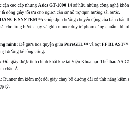
c cận cao cấp nhưng
Asics GT-1000 14
sở hữu những công nghệ khôn
y là dòng giày tối ưu cho người cần sự hỗ trợ định hướng sải bước.
UIDANCE SYSTEM™:
Giúp định hướng chuyển động của bàn chân th
hãi cho từng bước chạy và giúp runner duy trì phom dáng chuẩn khi mệ
ông minh:
Đế giữa hòa quyện giữa
PureGEL™
và bọt
FF BLAST™ 
 mặt đường bê tông cứng.
:
Đôi giày được tinh chỉnh khắt khe tại Viện Khoa học Thể thao ASIC
hân châu Á.
:
Runner tìm kiếm một đôi giày chạy bộ đường dài có tính năng kiểm soá
ợp lý.