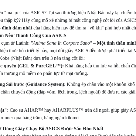
ên "ma lực" của ASICS? Tại sao thương hiệu Nhật Bản này lại chiếm tr
u thập kỷ? Hãy cùng mổ xẻ những bí mật công nghệ cốt lõi của ASICS 
ộ đình đám nhất
của hãng hiện nay để tìm ra "vũ khí" phù hợp nhất ch
Làm Nên Thành Công Của ASICS
a cụm từ Latinh:
"Anima Sana In Corpore Sano"
–
Một tinh thần min
 hiện thực hóa triết lý này, mọi đôi giày ASICS đều được phát triển tạ
obe (Nhật Bản) dựa trên 3 nền tảng cốt lõi:
ộc quyền (GEL & PureGEL™):
Khả năng hấp thụ lực va hồi chấn đỉ
ấn thương mô mềm do phản lực từ mặt đường.
ng Sải bước (Guidance System):
Không ép chân vào một khuôn khổ
chân chuyển động (đáp vòm, lệch trong, lệch ngoài) để đưa ra các giải 
ật":
Cao su AHAR™ hay AHARPLUS™ trên đế ngoài giúp giày ASIC
 runner qua hàng trăm, hàng ngàn kilomet.
 7 Dòng Giày Chạy Bộ ASICS Được Săn Đón Nhất