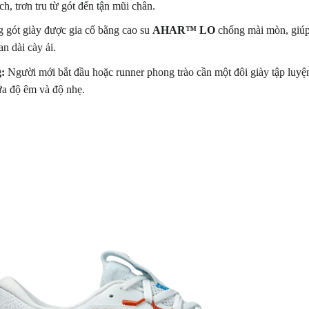
h, trơn tru từ gót đến tận mũi chân.
gót giày được gia cố bằng cao su
AHAR™ LO
chống mài mòn, giúp
an dài cày ải.
:
Người mới bắt đầu hoặc runner phong trào cần một đôi giày tập luyệ
ữa độ êm và độ nhẹ.