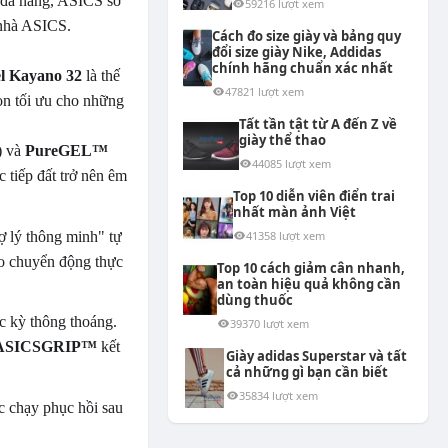
 đa năng, ASICS sở
59216 lượt xem
 nhà ASICS.
Cách đo size giày và bảng quy
đổi size giày Nike, Addidas
chính hãng chuẩn xác nhất
el Kayano 32
là thế
47821 lượt xem
ọn tối ưu cho những
Tất tần tật từ A đến Z về
giày thể thao
) và
PureGEL™
44085 lượt xem
tiếp đất trở nên êm
Top 10 diễn viên điển trai
nhất màn ảnh Việt
41358 lượt xem
ợ lý thông minh" tự
heo chuyển động thực
Top 10 cách giảm cân nhanh,
an toàn hiệu quả không cần
dùng thuốc
c kỳ thông thoáng.
39370 lượt xem
ASICSGRIP™
kết
Giày adidas Superstar và tất
cả những gì bạn cần biết
35834 lượt xem
 chạy phục hồi sau