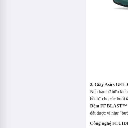
2. Giày Asics GE
Nếu bạn sở hữu kiểu
bềnh" cho các buổi t
Đệm FF BLAST™
đất được ví như "bướ
Công nghệ FLUI