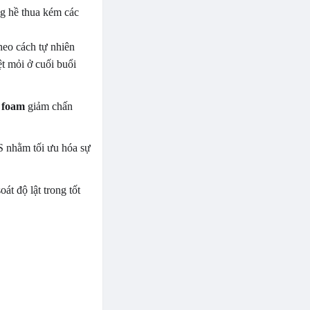
g hề thua kém các
eo cách tự nhiên
t mỏi ở cuối buổi
foam
giảm chấn
S nhằm tối ưu hóa sự
t độ lật trong tốt