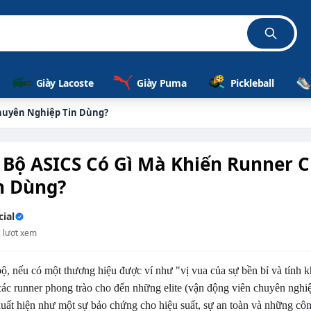
Giày Lacoste
Giày Puma
Pickleball
Chuyên Nghiệp Tin Dùng?
 Bộ ASICS Có Gì Mà Khiến Runner 
n Dùng?
ial
7 lượt xem
bộ, nếu có một thương hiệu được ví như "vị vua của sự bền bỉ và tính 
các runner phong trào cho đến những elite (vận động viên chuyên nghiệ
uất hiện như một sự bảo chứng cho hiệu suất, sự an toàn và những côn