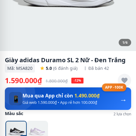
1/6
Giày adidas Duramo SL 2 Nữ - Đen Trắng
Mã: MSA820
5.0
(6 đánh giá)
Đã bán 42
1.590.000₫
1.800.000₫
-12%
APP -100K
Mua qua App chỉ còn
1.490.000₫
→
📱
Giá web 1.590.000₫ • App rẻ hơn 100.000₫
Màu sắc
2 lựa chọn