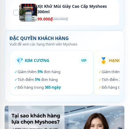
Xịt Khử Mùi Giày Cao Cấp Myshoes
300ml
99.000₫
200.000₫
ĐẶC QUYỀN KHÁCH HÀNG
Vuốt để xem các hạng thành viên Myshoes
💎
🥇
KIM CƯƠNG
HẠNG VÀ
VIP
✓
Giảm thêm
5%
đơn hàng
✓
Giảm thêm
3%
✓
Tích điểm
5%
đơn hàng
✓
Tích điểm
3%
đơ
✓
Đổi hàng trong
365 ngày
✓
Đổi hàng trong