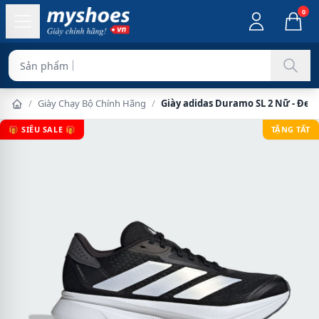
0
Sản phẩm chính hãng 100%
/
Giày Chạy Bộ Chính Hãng
/
Giày adidas Duramo SL 2 Nữ - Đen
🎁 SIÊU SALE 🎁
TẶNG TẤT