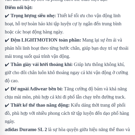
Điểm nổi bật:
✔️
Trọng lượng siêu nhẹ:
Thiết kế tối ưu cho vận động linh
hoạt, hỗ trợ hoàn hảo khi tập luyện cự ly ngắn đến trung bình
hoặc các hoạt động hàng ngày.
✔️
Đệm LIGHTMOTION toàn phần:
Mang lại sự êm ái và
phản hồi linh hoạt theo từng bước chân, giúp bạn duy trì sự thoải
mái trong suốt quá trình vận động.
✔️
Thân giày vải lưới thoáng khí:
Giúp lưu thông không khí,
giữ cho đôi chân luôn khô thoáng ngay cả khi vận động ở cường
độ cao.
✔️
Đế ngoài Adiwear bền bỉ:
Tăng cường độ bám và khả năng
chịu mài mòn, phù hợp cả khi đi phố lẫn chạy trên đường track.
✔️
Thiết kế thể thao năng động:
Kiểu dáng thời trang dễ phối
đồ, phù hợp với nhiều phong cách từ tập luyện đến dạo phố hàng
ngày.
adidas Duramo SL 2
là sự hòa quyện giữa hiệu năng thể thao và