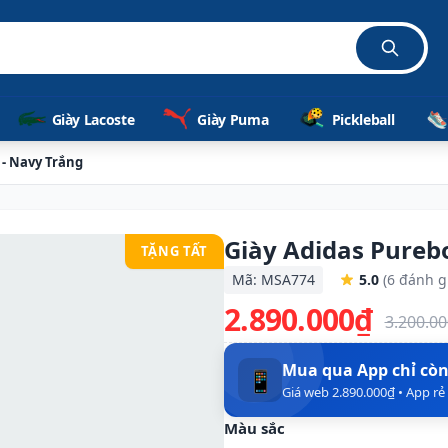
Giày Lacoste
Giày Puma
Pickleball
 - Navy Trắng
Giày Adidas Pureb
TẶNG TẤT
Mã: MSA774
5.0
(6 đánh g
2.890.000₫
3.200.0
Mua qua App chỉ cò
📱
Giá web 2.890.000₫ • App r
Màu sắc