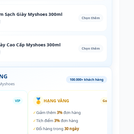
àm Sạch Giày Myshoes 300ml
Chọn thêm
₫
iày Cao Cấp Myshoes 300ml
Chọn thêm
₫
ÀNG
100.000+ khách hàng
 Myshoes
🥇
🏵️
HẠNG VÀNG
VIP
Gold
✓
Giảm thêm
3%
đơn hàng
✓
Giả
✓
Tích điểm
3%
đơn hàng
✓
Tích
✓
Đổi hàng trong
30 ngày
✓
Đổi 