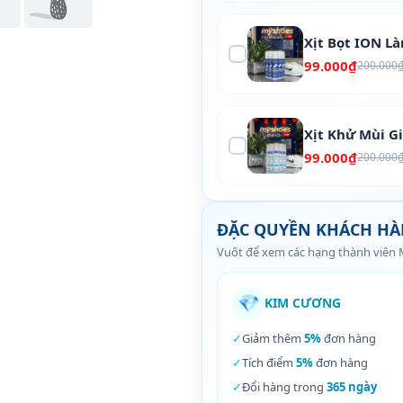
Xịt Bọt ION L
99.000₫
200.000
Xịt Khử Mùi G
99.000₫
200.000
ĐẶC QUYỀN KHÁCH H
Vuốt để xem các hạng thành viên
💎
KIM CƯƠNG
✓
Giảm thêm
5%
đơn hàng
✓
Tích điểm
5%
đơn hàng
✓
Đổi hàng trong
365 ngày