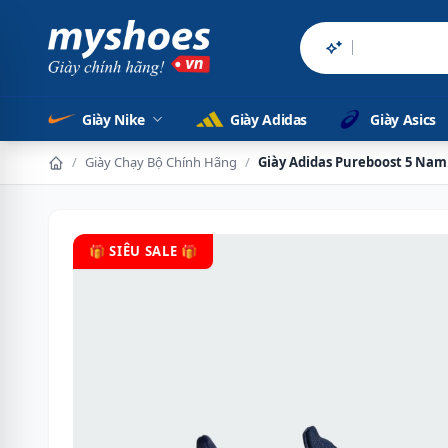
Sản phẩm chí
Giày Nike
Giày Adidas
Giày Asics
/
Giày Chạy Bộ Chính Hãng
/
Giày Adidas Pureboost 5 Nam
🎁 SIÊU SALE 🎁