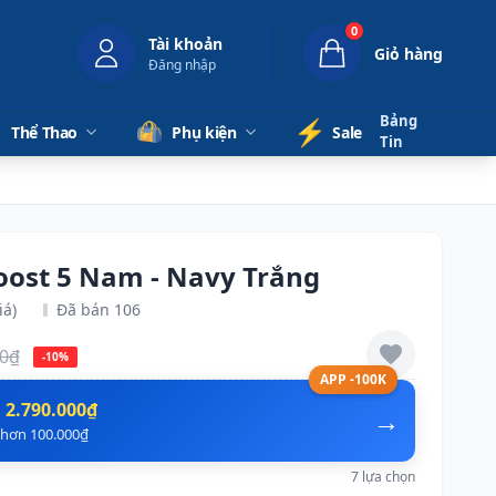
0
Tài khoản
Giỏ hàng
Đăng nhập
Bảng
⚡️
Thể Thao
Phụ kiện
Sale
Tin
oost 5 Nam - Navy Trắng
iá)
Đã bán 106
00₫
-10%
APP -100K
n
2.790.000₫
→
ẻ hơn 100.000₫
7 lựa chọn