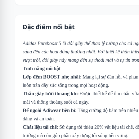
Đặc điểm nổi bật
Adidas Pureboost 5 là đôi giày thể thao lý tưởng cho cả n
sáng đến các hoạt động thường nhật. Với thiết kế thân thiệ
vượt trội, đôi giày này mang đến sự thoải mái và tự tin tro
Tính năng nổi bật
Lớp đệm BOOST nhẹ nhất
: Mang lại sự đàn hồi và phản
luôn tràn đầy sức sống trong mọi hoạt động.
Thân giày lưới thoáng khí
: Được thiết kế để ôm chân vừa
mái và thông thoáng suốt cả ngày.
Đế ngoài Adiwear bền bỉ
: Tăng cường độ bám trên nhiều 
dàng và an toàn.
Chất liệu tái chế
: Sử dụng tối thiểu 20% vật liệu tái chế, 
trường mà còn góp phần xây dựng lối sống bền vững.