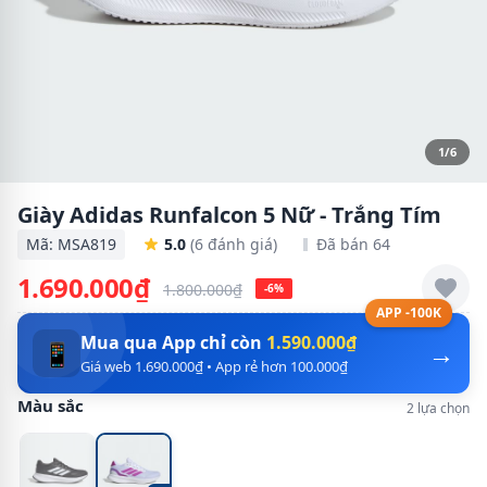
1/6
Giày Adidas Runfalcon 5 Nữ - Trắng Tím
Mã: MSA819
5.0
(6 đánh giá)
Đã bán 64
1.690.000₫
1.800.000₫
-6%
APP -100K
Mua qua App chỉ còn
1.590.000₫
→
📱
Giá web 1.690.000₫ • App rẻ hơn 100.000₫
Màu sắc
2 lựa chọn