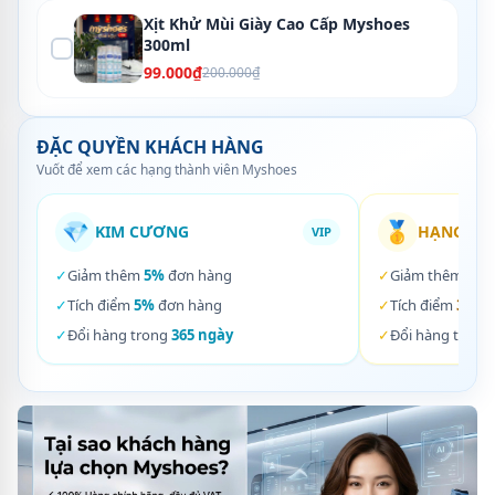
Xịt Khử Mùi Giày Cao Cấp Myshoes
300ml
99.000₫
200.000₫
ĐẶC QUYỀN KHÁCH HÀNG
Vuốt để xem các hạng thành viên Myshoes
💎
🥇
KIM CƯƠNG
HẠNG VÀ
VIP
✓
Giảm thêm
5%
đơn hàng
✓
Giảm thêm
3%
✓
Tích điểm
5%
đơn hàng
✓
Tích điểm
3%
đơ
✓
Đổi hàng trong
365 ngày
✓
Đổi hàng trong