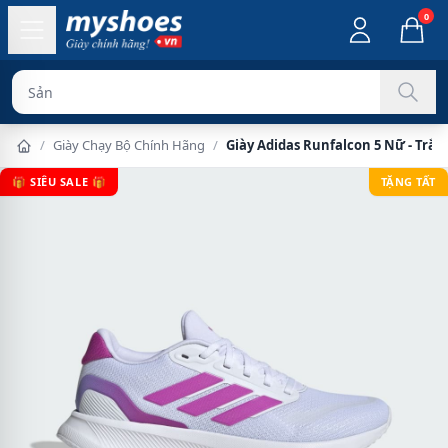
0
Sản phẩm chín
/
Giày Chạy Bộ Chính Hãng
/
Giày Adidas Runfalcon 5 Nữ - Trắn
🎁 SIÊU SALE 🎁
TẶNG TẤT