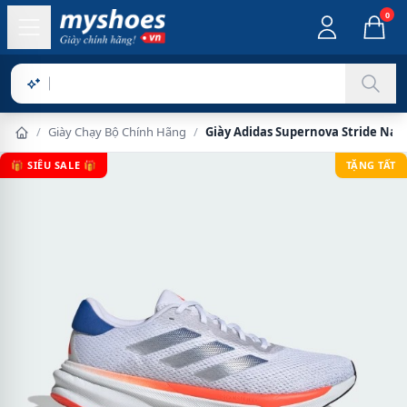
0
Sản phẩm
/
Giày Chạy Bộ Chính Hãng
/
Giày Adidas Supernova Stride Nam
🎁 SIÊU SALE 🎁
TẶNG TẤT