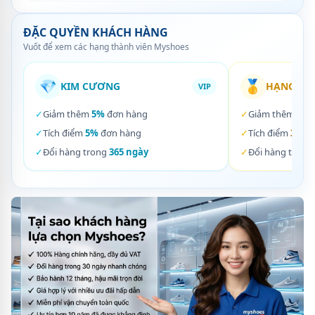
ĐẶC QUYỀN KHÁCH HÀNG
Vuốt để xem các hạng thành viên Myshoes
💎
🥇
KIM CƯƠNG
HẠNG VÀ
VIP
✓
Giảm thêm
5%
đơn hàng
✓
Giảm thêm
3%
✓
Tích điểm
5%
đơn hàng
✓
Tích điểm
3%
đơ
✓
Đổi hàng trong
365 ngày
✓
Đổi hàng trong