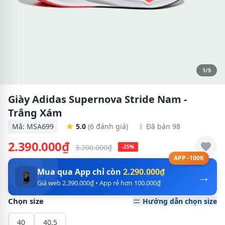
1/5
Giày Adidas Supernova Stride Nam -
Trắng Xám
Mã: MSA699
5.0
(6 đánh giá)
Đã bán 98
2.390.000₫
3.200.000₫
-25%
APP -100K
Mua qua App chỉ còn
2.290.000₫
→
📱
Giá web 2.390.000₫ • App rẻ hơn 100.000₫
Chọn size
Hướng dẫn chọn size
40
40.5