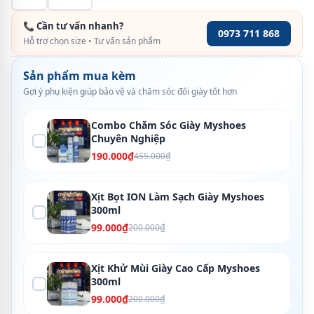
📞 Cần tư vấn nhanh?
0973 711 868
Hỗ trợ chọn size • Tư vấn sản phẩm
Sản phẩm mua kèm
Gợi ý phụ kiện giúp bảo vệ và chăm sóc đôi giày tốt hơn
Combo Chăm Sóc Giày Myshoes
Chuyên Nghiệp
190.000₫
455.000₫
Xịt Bọt ION Làm Sạch Giày Myshoes
300ml
99.000₫
200.000₫
Xịt Khử Mùi Giày Cao Cấp Myshoes
300ml
99.000₫
200.000₫