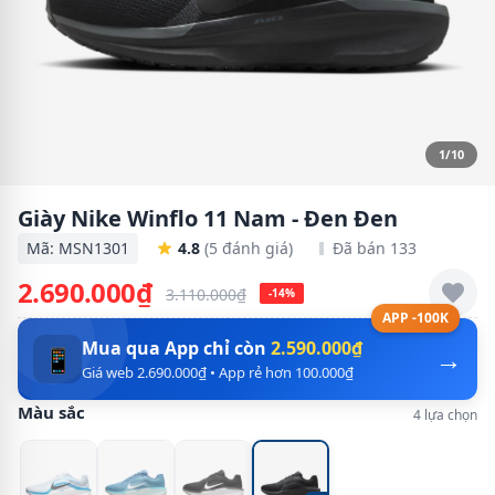
1/10
Giày Nike Winflo 11 Nam - Đen Đen
Mã: MSN1301
4.8
(5 đánh giá)
Đã bán 133
2.690.000₫
3.110.000₫
-14%
APP -100K
Mua qua App chỉ còn
2.590.000₫
→
📱
Giá web 2.690.000₫ • App rẻ hơn 100.000₫
Màu sắc
4 lựa chọn