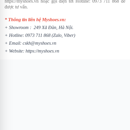
https://myshoes.vn
hoặc gọi điện tới Hotline:
0973 711 868
để
được tư vấn.
* Thông tin liên hệ Myshoes.vn:
+ Showroom : 249 Xã Đàn, Hà Nội.
+ Hotline:
0973 711 868
(Zalo, Viber)
+ Email: cskh@myshoes.vn
+ Website:
https://myshoes.vn