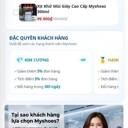
Xịt Khử Mùi Giày Cao Cấp Myshoes
300ml
99.000₫
200.000₫
ĐẶC QUYỀN KHÁCH HÀNG
Vuốt để xem các hạng thành viên Myshoes
💎
🥇
KIM CƯƠNG
HẠNG VÀ
VIP
✓
Giảm thêm
5%
đơn hàng
✓
Giảm thêm
3%
✓
Tích điểm
5%
đơn hàng
✓
Tích điểm
3%
đơ
✓
Đổi hàng trong
365 ngày
✓
Đổi hàng trong