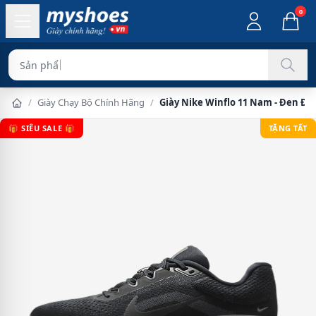
0
Sản phẩm chính hãng 100%
/
Giày Chạy Bộ Chính Hãng
/
Giày Nike Winflo 11 Nam - Đen Đe
🎁 SIÊU SALE 🎁
TẶNG TẤT