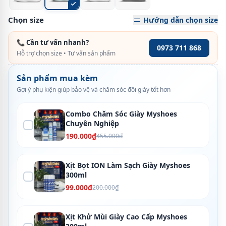
Chọn size
Hướng dẫn chọn size
📞 Cần tư vấn nhanh?
0973 711 868
Hỗ trợ chọn size • Tư vấn sản phẩm
Sản phẩm mua kèm
Gợi ý phụ kiện giúp bảo vệ và chăm sóc đôi giày tốt hơn
Combo Chăm Sóc Giày Myshoes
Chuyên Nghiệp
190.000₫
455.000₫
Xịt Bọt ION Làm Sạch Giày Myshoes
300ml
99.000₫
200.000₫
Xịt Khử Mùi Giày Cao Cấp Myshoes