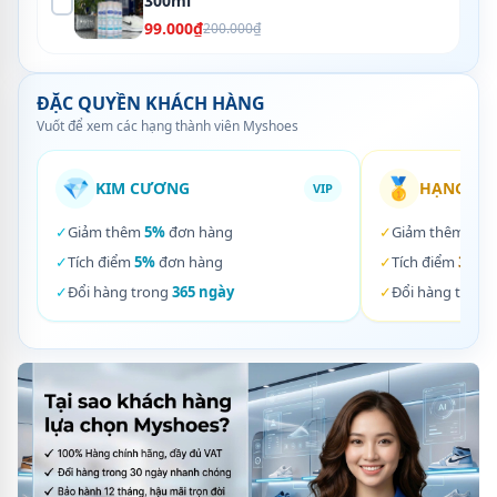
300ml
99.000₫
200.000₫
ĐẶC QUYỀN KHÁCH HÀNG
Vuốt để xem các hạng thành viên Myshoes
💎
🥇
KIM CƯƠNG
HẠNG VÀ
VIP
✓
Giảm thêm
5%
đơn hàng
✓
Giảm thêm
3%
✓
Tích điểm
5%
đơn hàng
✓
Tích điểm
3%
đơ
✓
Đổi hàng trong
365 ngày
✓
Đổi hàng trong