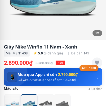
1/6
Giày Nike Winflo 11 Nam - Xanh
Mã: MSN1408
5.0
(8 đánh giá)
Đã bán 149
2.890.000₫
3.200.000₫
-10%
APP -100K
Mua qua App chỉ còn
2.790.000₫
→
📱
Giá web 2.890.000₫ • App rẻ hơn 100.000₫
Màu sắc
4 lựa chọn