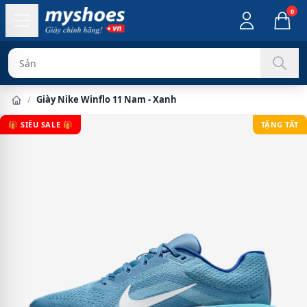
0
Sản phẩm chín
/
Giày Nike Winflo 11 Nam - Xanh
🎁 SIÊU SALE 🎁
TẶNG TẤT