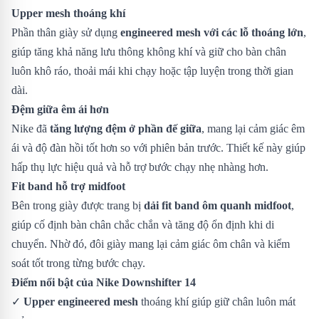
Upper mesh thoáng khí
Phần thân giày sử dụng
engineered mesh với các lỗ thoáng lớn
,
giúp tăng khả năng lưu thông không khí và giữ cho bàn chân
luôn khô ráo, thoải mái khi chạy hoặc tập luyện trong thời gian
dài.
Đệm giữa êm ái hơn
Nike đã
tăng lượng đệm ở phần đế giữa
, mang lại cảm giác êm
ái và độ đàn hồi tốt hơn so với phiên bản trước. Thiết kế này giúp
hấp thụ lực hiệu quả và hỗ trợ bước chạy nhẹ nhàng hơn.
Fit band hỗ trợ midfoot
Bên trong giày được trang bị
dải fit band ôm quanh midfoot
,
giúp cố định bàn chân chắc chắn và tăng độ ổn định khi di
chuyển. Nhờ đó, đôi giày mang lại cảm giác ôm chân và kiểm
soát tốt trong từng bước chạy.
Điểm nổi bật của Nike Downshifter 14
✓
Upper engineered mesh
thoáng khí giúp giữ chân luôn mát