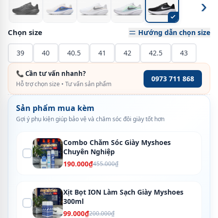
›
Chọn size
Hướng dẫn chọn size
39
40
40.5
41
42
42.5
43
📞 Cần tư vấn nhanh?
0973 711 868
Hỗ trợ chọn size • Tư vấn sản phẩm
Sản phẩm mua kèm
Gợi ý phụ kiện giúp bảo vệ và chăm sóc đôi giày tốt hơn
Combo Chăm Sóc Giày Myshoes
Chuyên Nghiệp
190.000₫
455.000₫
Xịt Bọt ION Làm Sạch Giày Myshoes
300ml
99.000₫
200.000₫