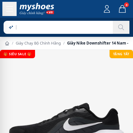
0
Sản phẩm c
/
Giày Chạy Bộ Chính Hãng
/
Giày Nike Downshifter 14 Nam - Đ
🎁 SIÊU SALE 🎁
TẶNG TẤT