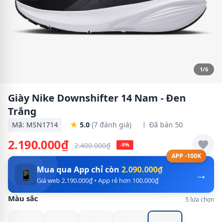
1/6
Giày Nike Downshifter 14 Nam - Đen
Trắng
Mã: MSN1714
5.0
(7 đánh giá)
Đã bán 50
2.190.000₫
2.400.000₫
-9%
APP -100K
Mua qua App chỉ còn
2.090.000₫
→
📱
Giá web 2.190.000₫ • App rẻ hơn 100.000₫
Màu sắc
5 lựa chọn