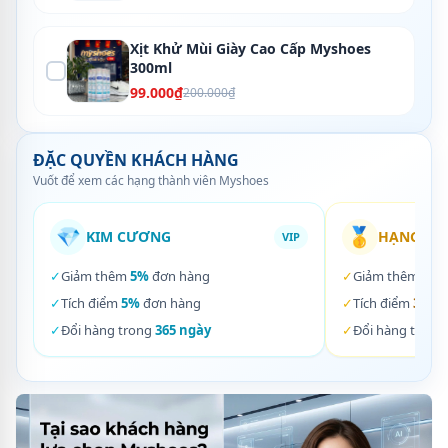
Xịt Khử Mùi Giày Cao Cấp Myshoes
300ml
99.000₫
200.000₫
ĐẶC QUYỀN KHÁCH HÀNG
Vuốt để xem các hạng thành viên Myshoes
💎
🥇
KIM CƯƠNG
HẠNG VÀ
VIP
✓
Giảm thêm
5%
đơn hàng
✓
Giảm thêm
3%
✓
Tích điểm
5%
đơn hàng
✓
Tích điểm
3%
đơ
✓
Đổi hàng trong
365 ngày
✓
Đổi hàng trong