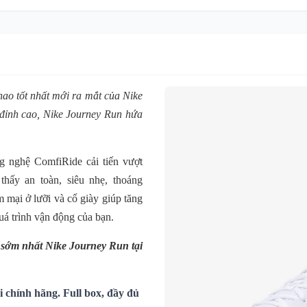
hao tốt nhất mới ra mắt của Nike
 đỉnh cao,
Nike
Journey Run
hứa
g nghệ ComfiRide cải tiến vượt
thấy an toàn, siêu nhẹ, thoáng
 mại ở lưỡi và cổ giày giúp tăng
uá trình vận động của bạn.
i sớm nhất Nike Journey Run
tại
 chính hãng. Full box, đầy đủ