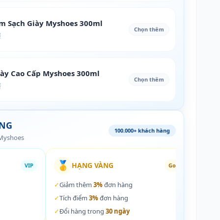
àm Sạch Giày Myshoes 300ml
Chọn thêm
₫
iày Cao Cấp Myshoes 300ml
Chọn thêm
₫
ÀNG
100.000+ khách hàng
 Myshoes
🥇
🏵️
HẠNG VÀNG
VIP
Gold
✓
Giảm thêm
3%
đơn hàng
✓
Giả
✓
Tích điểm
3%
đơn hàng
✓
Tích
✓
Đổi hàng trong
30 ngày
✓
Đổi 