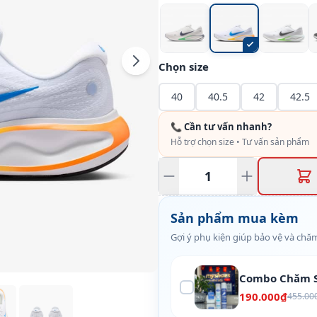
Chọn size
40
40.5
42
42.5
📞 Cần tư vấn nhanh?
Hỗ trợ chọn size • Tư vấn sản phẩm
Sản phẩm mua kèm
Gợi ý phụ kiện giúp bảo vệ và chăm
Combo Chăm S
190.000₫
455.00