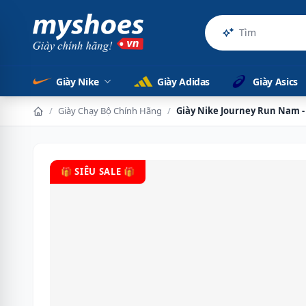
Sản phẩm ch
Giày Nike
Giày Adidas
Giày Asics
/
Giày Chạy Bộ Chính Hãng
/
Giày Nike Journey Run Nam 
🎁 SIÊU SALE 🎁