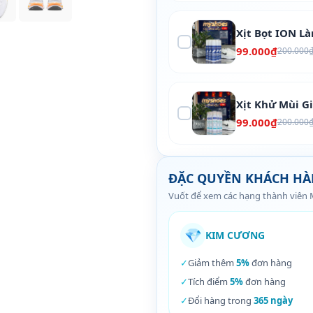
Xịt Bọt ION L
99.000₫
200.000
Xịt Khử Mùi G
99.000₫
200.000
ĐẶC QUYỀN KHÁCH H
Vuốt để xem các hạng thành viên
💎
KIM CƯƠNG
✓
Giảm thêm
5%
đơn hàng
✓
Tích điểm
5%
đơn hàng
✓
Đổi hàng trong
365 ngày