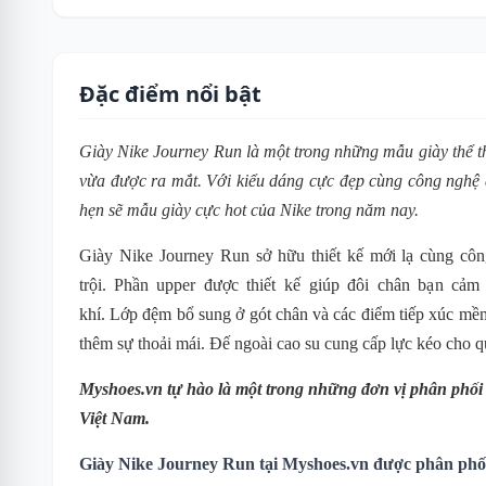
Đặc điểm nổi bật
Giày Nike Journey Run là một trong những mẫu giày thể t
vừa được ra mắt. Với kiểu dáng cực đẹp cùng công nghệ
hẹn sẽ mẫu giày cực hot của Nike trong năm nay.
Giày Nike Journey Run sở hữu thiết kế mới lạ cùng côn
trội.
P
hần
upper được thiết kế giúp đôi chân bạn cảm 
khí.
Lớp đệm bổ sung ở gót chân và các điểm tiếp xúc mềm
thêm sự thoải mái.
Đế ngoài cao su cung cấp lực kéo cho q
Myshoes.vn tự hào là một trong những đơn vị phân phố
Việt Nam.
Giày Nike Journey Run tại Myshoes.vn được phân phối