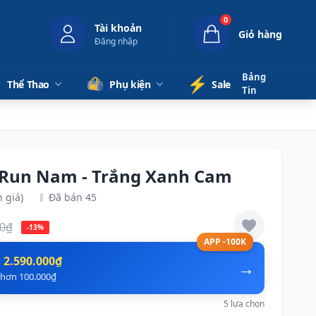
0
Tài khoản
Giỏ hàng
Đăng nhập
Bảng
⚡️
Thể Thao
Phụ kiện
Sale
Tin
 Run Nam - Trắng Xanh Cam
 giá)
Đã bán 45
00₫
-13%
APP -100K
n
2.590.000₫
→
ẻ hơn 100.000₫
5 lựa chọn