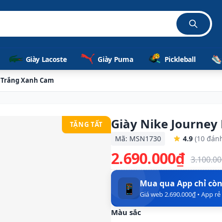
Giày Lacoste
Giày Puma
Pickleball
- Trắng Xanh Cam
Giày Nike Journey
TẶNG TẤT
Mã: MSN1730
4.9
(10 đánh
2.690.000₫
3.100.0
Mua qua App chỉ cò
📱
Giá web 2.690.000₫ • App r
Màu sắc