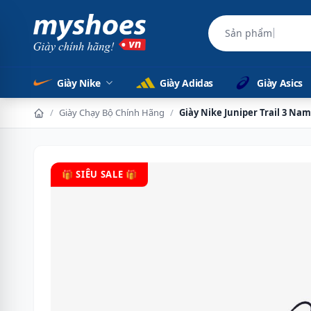
Sản phẩm chính 
Giày Nike
Giày Adidas
Giày Asics
/
Giày Chạy Bộ Chính Hãng
/
Giày Nike Juniper Trail 3 Na
🎁 SIÊU SALE 🎁