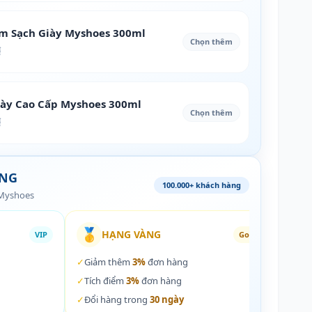
àm Sạch Giày Myshoes 300ml
Chọn thêm
₫
iày Cao Cấp Myshoes 300ml
Chọn thêm
₫
ÀNG
100.000+ khách hàng
 Myshoes
🥇
🏵️
HẠNG VÀNG
VIP
Gold
✓
Giảm thêm
3%
đơn hàng
✓
Giả
✓
Tích điểm
3%
đơn hàng
✓
Tích
✓
Đổi hàng trong
30 ngày
✓
Đổi 