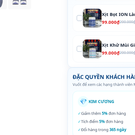
Xịt Bọt ION L
99.000₫
200.000
Xịt Khử Mùi G
99.000₫
200.000
ĐẶC QUYỀN KHÁCH H
Vuốt để xem các hạng thành viên
💎
KIM CƯƠNG
✓
Giảm thêm
5%
đơn hàng
✓
Tích điểm
5%
đơn hàng
✓
Đổi hàng trong
365 ngày