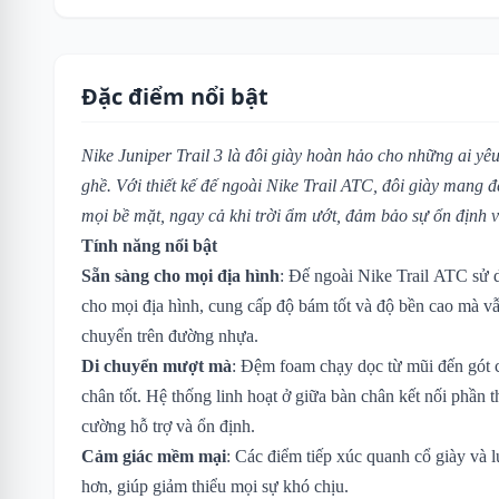
Đặc điểm nổi bật
Nike Juniper Trail 3 là đôi giày hoàn hảo cho những ai yê
ghề. Với thiết kế đế ngoài Nike Trail ATC, đôi giày mang 
mọi bề mặt, ngay cả khi trời ẩm ướt, đảm bảo sự ổn định v
Tính năng nổi bật
Sẵn sàng cho mọi địa hình
: Đế ngoài Nike Trail ATC sử 
cho mọi địa hình, cung cấp độ bám tốt và độ bền cao mà vẫn
chuyển trên đường nhựa.
Di chuyển mượt mà
: Đệm foam chạy dọc từ mũi đến gót
chân tốt. Hệ thống linh hoạt ở giữa bàn chân kết nối phần t
cường hỗ trợ và ổn định.
Cảm giác mềm mại
: Các điểm tiếp xúc quanh cổ giày và 
hơn, giúp giảm thiểu mọi sự khó chịu.