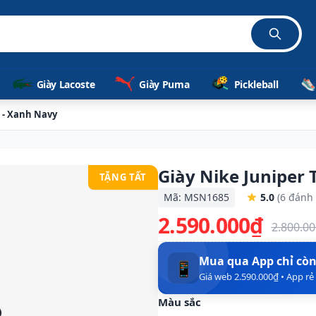
hãng 100%
Giày Lacoste
Giày Puma
Pickleball
m - Xanh Navy
Giày Nike Juniper 
TẶNG TẤT
Mã: MSN1685
5.0
(6 đánh 
2.590.000₫
2.800.0
Mua qua App chỉ cò
📱
Giá web 2.590.000₫ • App r
Màu sắc