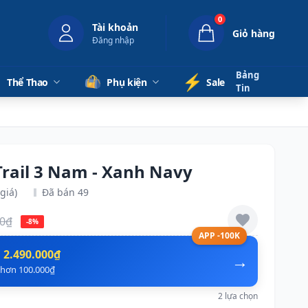
0
Tài khoản
Giỏ hàng
Đăng nhập
Bảng
⚡️
Thể Thao
Phụ kiện
Sale
Tin
Trail 3 Nam - Xanh Navy
giá)
Đã bán 49
00₫
-8%
APP -100K
n
2.490.000₫
→
ẻ hơn 100.000₫
2 lựa chọn