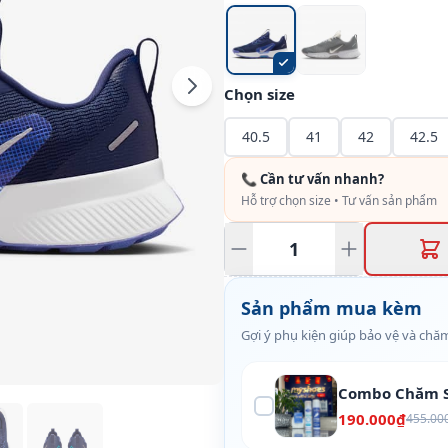
Chọn size
40.5
41
42
42.5
📞 Cần tư vấn nhanh?
Hỗ trợ chọn size • Tư vấn sản phẩm
Sản phẩm mua kèm
Gợi ý phụ kiện giúp bảo vệ và chăm
Combo Chăm S
190.000₫
455.00