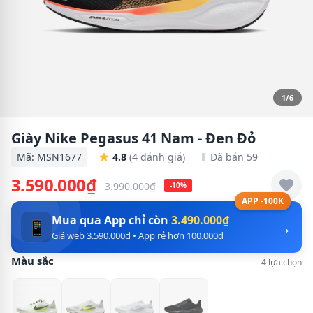
1/6
Giày Nike Pegasus 41 Nam - Đen Đỏ
Mã: MSN1677
4.8
(4 đánh giá)
Đã bán 59
3.590.000₫
3.990.000₫
-10%
APP -100K
Mua qua App chỉ còn
3.490.000₫
→
📱
Giá web 3.590.000₫ • App rẻ hơn 100.000₫
Màu sắc
4 lựa chọn