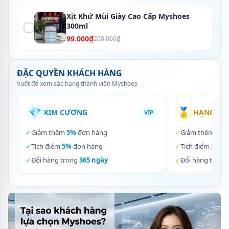
Xịt Khử Mùi Giày Cao Cấp Myshoes
300ml
99.000₫
200.000₫
ĐẶC QUYỀN KHÁCH HÀNG
Vuốt để xem các hạng thành viên Myshoes
💎
🥇
KIM CƯƠNG
HẠNG VÀ
VIP
✓
Giảm thêm
5%
đơn hàng
✓
Giảm thêm
3%
✓
Tích điểm
5%
đơn hàng
✓
Tích điểm
3%
đơ
✓
Đổi hàng trong
365 ngày
✓
Đổi hàng trong