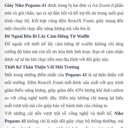
Giày Nike Pegasus 41
được trang bị hai đơn vị Air Zoom ở phần
mũi và gót chân, tạo ra sự đàn hồi và hỗ trợ tối ưu trong suốt quá
trình chạy bộ. Kết hợp cùng đệm ReactX Foam, giày mang đến
một chuyến chạy đầy năng lượng mà vẫn êm ái.
Đế Ngoài Bền Bỉ Lấy Cảm Hứng Từ Waffle
Đế ngoài với thiết kế lấy cảm hứng từ waffle không chỉ tăng
cường độ bám mà còn tối ưu hóa tính linh hoạt. Bạn sẽ cảm nhận
được sự tự tin khi chạy trên mọi địa hình với đôi giày này.
Thiết Kế Thân Thiện Với Môi Trường
Một trong những điểm nhấn của
Pegasus 41
là sự thân thiện với
môi trường. Đệm ReactX Foam mới được sản xuất với quy trình
giảm thiểu năng lượng, giúp giảm đến 43% lượng khí thải carbon
so với công nghệ trước đây. Điều này không chỉ mang lại hiệu
suất vượt trội mà còn giúp bảo vệ hành tinh của chúng ta.
Với những cải tiến vượt trội về công nghệ và thiết kế,
Nike
Pegasus 41
không chỉ là một đôi giày chạy bộ thông thường, mà