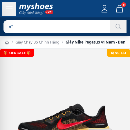
0
Sản ph
/
Giày Chạy Bộ Chính Hãng
/
Giày Nike Pegasus 41 Nam - Đen Đ
🎁 SIÊU SALE 🎁
TẶNG TẤT