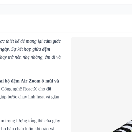
ợc thiết kế để mang lại
cảm giác
 ngày
. Sự kết hợp giữa
đệm
hạy trở nên nhẹ nhàng, êm ái và
hai bộ đệm Air Zoom ở mũi và
ội. Công nghệ ReactX cho
độ
giúp bước chạy linh hoạt và giàu
iảm trọng lượng tổng thể của giày
 cho bàn chân luôn khô ráo và