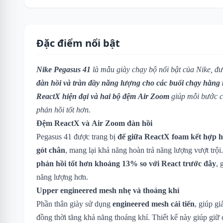
Đặc điểm nổi bật
Nike Pegasus 41
là mẫu giày chạy bộ nổi bật của Nike, đư
đàn hồi và tràn đầy năng lượng cho các buổi chạy hằng
ReactX hiện đại và hai bộ đệm Air Zoom
giúp mỗi bước c
phản hồi tốt hơn.
Đệm ReactX và Air Zoom đàn hồi
Pegasus 41 được trang bị
đế giữa ReactX foam kết hợp 
gót chân
, mang lại khả năng hoàn trả năng lượng vượt tr
phản hồi tốt hơn khoảng 13% so với React trước đây
, 
năng lượng hơn.
Upper engineered mesh nhẹ và thoáng khí
Phần thân giày sử dụng
engineered mesh cải tiến
, giúp g
đồng thời tăng khả năng thoáng khí. Thiết kế này giúp giữ