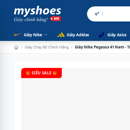
Sản phẩm chính
Giày Nike
Giày Adidas
Giày Asics
/
Giày Chạy Bộ Chính Hãng
/
Giày Nike Pegasus 41 Nam - 
🎁 SIÊU SALE 🎁