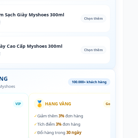
àm Sạch Giày Myshoes 300ml
Chọn thêm
₫
iày Cao Cấp Myshoes 300ml
Chọn thêm
₫
ÀNG
100.000+ khách hàng
 Myshoes
🥇
🏵️
HẠNG VÀNG
VIP
Gold
✓
Giảm thêm
3%
đơn hàng
✓
Giả
✓
Tích điểm
3%
đơn hàng
✓
Tích
✓
Đổi hàng trong
30 ngày
✓
Đổi 