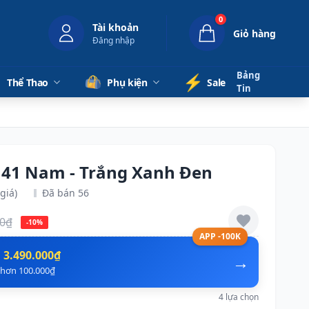
0
Tài khoản
Giỏ hàng
Đăng nhập
Bảng
⚡️
Thể Thao
Phụ kiện
Sale
Tin
 41 Nam - Trắng Xanh Đen
giá)
Đã bán 56
00₫
-10%
APP -100K
n
3.490.000₫
→
ẻ hơn 100.000₫
4 lựa chọn