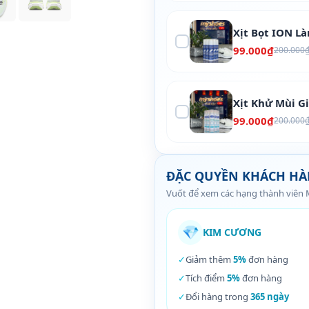
Xịt Bọt ION L
99.000₫
200.000
Xịt Khử Mùi G
99.000₫
200.000
ĐẶC QUYỀN KHÁCH H
Vuốt để xem các hạng thành viên
💎
KIM CƯƠNG
✓
Giảm thêm
5%
đơn hàng
✓
Tích điểm
5%
đơn hàng
✓
Đổi hàng trong
365 ngày