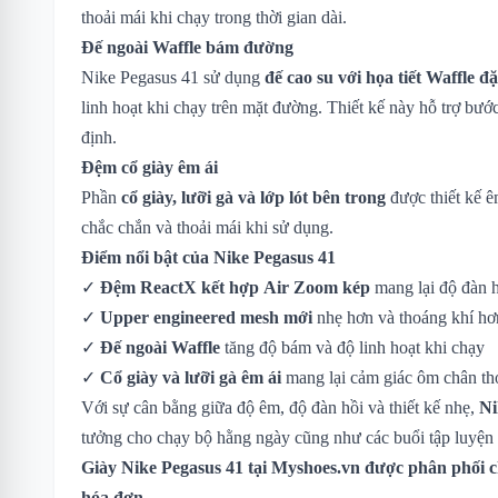
thoải mái khi chạy trong thời gian dài.
Đế ngoài Waffle bám đường
Nike Pegasus 41 sử dụng
đế cao su với họa tiết Waffle đ
linh hoạt khi chạy trên mặt đường. Thiết kế này hỗ trợ bư
định.
Đệm cổ giày êm ái
Phần
cổ giày, lưỡi gà và lớp lót bên trong
được thiết kế ê
chắc chắn và thoải mái khi sử dụng.
Điểm nổi bật của Nike Pegasus 41
✓
Đệm ReactX kết hợp Air Zoom kép
mang lại độ đàn h
✓
Upper engineered mesh mới
nhẹ hơn và thoáng khí hơ
✓
Đế ngoài Waffle
tăng độ bám và độ linh hoạt khi chạy
✓
Cổ giày và lưỡi gà êm ái
mang lại cảm giác ôm chân th
Với sự cân bằng giữa độ êm, độ đàn hồi và thiết kế nhẹ,
Ni
tưởng cho chạy bộ hằng ngày cũng như các buổi tập luyện
Giày Nike Pegasus 41 tại Myshoes.vn được phân phối c
hóa đơn.