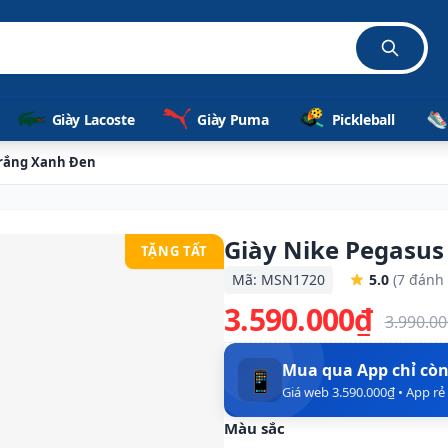
Giày Lacoste
Giày Puma
Pickleball
Trắng Xanh Đen
Giày Nike Pegasus
TẶNG TẤT
Mã: MSN1720
5.0
(7 đánh 
3.590.000₫
3.990.0
Mua qua App chỉ cò
📱
Giá web 3.590.000₫ • App r
Màu sắc