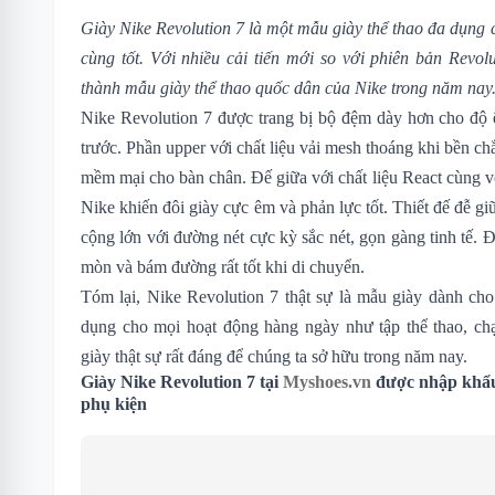
Giày Nike Revolution 7
là một mẫu giày thể thao đa dụng c
cùng tốt. Với nhiều cải tiến mới so với phiên bản
Revolu
thành mẫu giày thể thao quốc dân của Nike trong năm nay
Nike Revolution 7 được trang bị bộ đệm dày hơn cho độ 
trước. Phần upper với chất liệu vải mesh thoáng khi bền 
mềm mại cho bàn chân. Đế giữa với chất liệu React cùng 
Nike khiến đôi giày cực êm và phản lực tốt. Thiết đế đễ g
cộng lớn với đường nét cực kỳ sắc nét, gọn gàng tinh tế. Đ
mòn và bám đường rất tốt khi di chuyển.
Tóm lại, Nike Revolution 7 thật sự là mẫu giày dành cho
dụng cho mọi hoạt động hàng ngày như tập thể thao, chạ
giày thật sự rất đáng để chúng ta sở hữu trong năm nay.
Giày Nike Revolution 7 tại
Myshoes.vn
được nhập khẩu 
phụ kiện