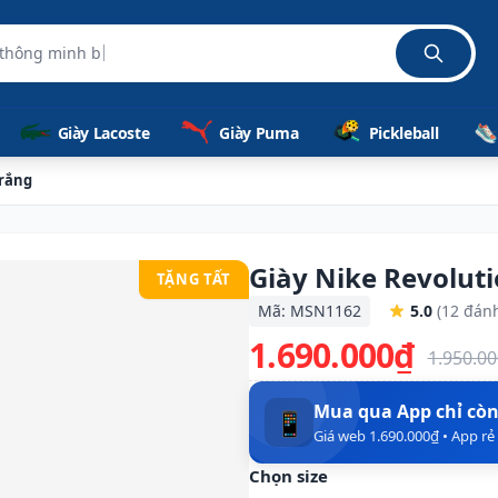
Giày Lacoste
Giày Puma
Pickleball
Trắng
Giày Nike Revoluti
TẶNG TẤT
Mã: MSN1162
5.0
(12 đánh
1.690.000₫
1.950.0
Mua qua App chỉ cò
📱
Giá web 1.690.000₫ • App r
Chọn size