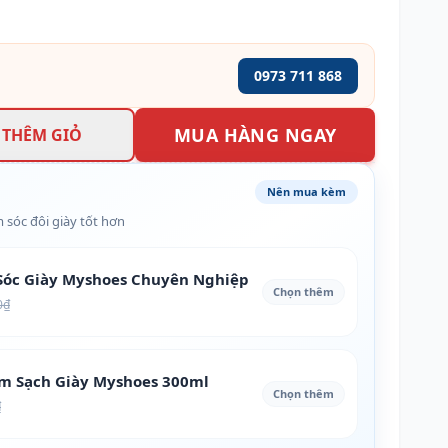
0973 711 868
MUA HÀNG NGAY
THÊM GIỎ
Nên mua kèm
 sóc đôi giày tốt hơn
óc Giày Myshoes Chuyên Nghiệp
Chọn thêm
0₫
àm Sạch Giày Myshoes 300ml
Chọn thêm
₫