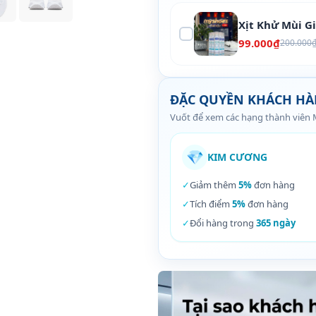
Xịt Khử Mùi G
99.000₫
200.000
ĐẶC QUYỀN KHÁCH H
Vuốt để xem các hạng thành viên
💎
KIM CƯƠNG
✓
Giảm thêm
5%
đơn hàng
✓
Tích điểm
5%
đơn hàng
✓
Đổi hàng trong
365 ngày