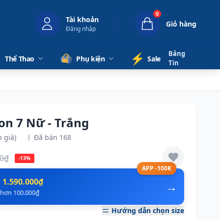
0
Tài khoản
Giỏ hàng
Đăng nhập
Bảng
⚡️
Thể Thao
Phụ kiện
Sale
Tin
on 7 Nữ - Trắng
 giá)
Đã bán 168
00₫
-13%
APP -100K
n
1.590.000₫
→
ẻ hơn 100.000₫
Hướng dẫn chọn size