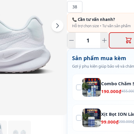
38
📞 Cần tư vấn nhanh?
Hỗ trợ chọn size • Tư vấn sản phẩm
Sản phẩm mua kèm
Gợi ý phụ kiện giúp bảo vệ và chăm
Combo Chăm S
190.000₫
455.00
Xịt Bọt ION L
99.000₫
200.000