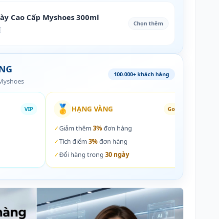
iày Cao Cấp Myshoes 300ml
Chọn thêm
₫
ÀNG
100.000+ khách hàng
 Myshoes
🥇
🏵️
HẠNG VÀNG
VIP
Gold
✓
Giảm thêm
3%
đơn hàng
✓
Giả
✓
Tích điểm
3%
đơn hàng
✓
Tích
✓
Đổi hàng trong
30 ngày
✓
Đổi 