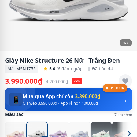
1/6
Giày Nike Structure 26 Nữ - Trắng Đen
Mã: MSN1755
5.0
(6 đánh giá)
Đã bán 44
3.990.000₫
4.200.000₫
-5%
APP -100K
Mua qua App chỉ còn
3.890.000₫
→
📱
Giá web 3.990.000₫ • App rẻ hơn 100.000₫
Màu sắc
7 lựa chọn
›