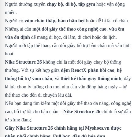
Người thường xuyên
chạy bộ, đi bộ, tập gym
hoặc vận động
nhiều.
Người có
vòm chân thấp, bàn chân bẹt
hoặc dễ bị lật cổ chân.
Những ai cần
một đôi giày thể thao công nghệ cao, vừa êm
vừa ổn định
để mang đi học, đi làm, đi chơi hoặc du lịch.
Người mới tập thể thao, cần đôi giày hỗ trợ bàn chân mà vẫn linh
hoạt.
Nike Structure 26
không chỉ là một đôi giày chạy bộ thông
thường. Với sự kết hợp giữa
đệm ReactX phản hồi cao
,
hệ
thống hỗ trợ vòm chân
, và
thiết kế thân giày thông minh
, đây
là lựa chọn lý tưởng cho mọi nhu cầu vận động hàng ngày – từ
thể thao cho đến di chuyển lâu dài.
Nếu bạn đang tìm kiếm một đôi giày thể thao đa năng, công nghệ
cao, hỗ trợ tốt cho bàn chân –
Nike Structure 26
chính là sự đầu
tư xứng đáng.
Giày Nike Structure 26 chính hãng tại Myshoes.vn được
phân phối chính hãng. Full box, đầy đủ hóa đơn.