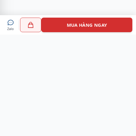
MUA HÀNG NGAY
Zalo
Myshoes là nền tảng mua sắm giày chính hãng hàng đầu
Việt Nam với hơn 100.000 khách hàng đã tin tưởng và lựa