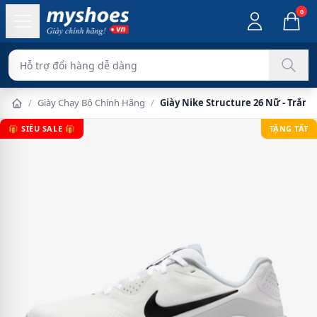
0
Hỗ trợ đổi hàng dễ dàng
/
Giày Chạy Bộ Chính Hãng
/
Giày Nike Structure 26 Nữ - Trắng
🎁 SIÊU SALE 🎁
TẶNG TẤT