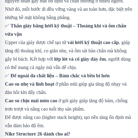
nguyên nhân gây mất ổn định và chấn thương ở nhiều người.
Nhờ đó, mỗi bước đi đều vững vàng và an toàn hơn, đặc biệt trên
những bề mặt không bằng phẳng.
✅
Thân giày bằng lưới kỹ thuật – Thoáng khí và ôm chân
vừa vặn
Upper của giày được chế tạo từ
vải lưới kỹ thuật cao cấp
, giúp
tăng độ thoáng khí, co giãn nhẹ, và ôm sát bàn chân mà không
gây bí bách. Kết hợp với
lớp lót và cổ giày dày êm
, người dùng
có thể mang cả ngày mà vẫn dễ chịu.
✅
Đế ngoài đa chất liệu – Bám chắc và bền bỉ hơn
Cao su nhẹ và linh hoạt
ở phần mũi giúp gia tăng độ nhạy và
đàn hồi khi đẩy chân.
Cao su chịu mài mòn cao
ở gót giày giúp tăng độ bám, chống
trơn trượt và nâng cao tuổi thọ sản phẩm.
Đế được nâng cao (higher stack height), tạo nền tảng ổn định mà
vẫn đảm bảo độ êm.
Nike Structure 26 dành cho ai?