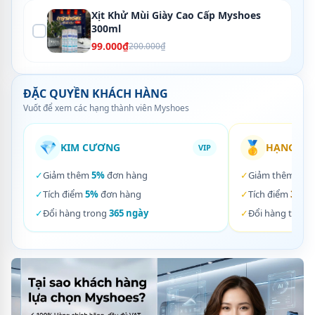
Xịt Khử Mùi Giày Cao Cấp Myshoes
300ml
99.000₫
200.000₫
ĐẶC QUYỀN KHÁCH HÀNG
Vuốt để xem các hạng thành viên Myshoes
💎
🥇
KIM CƯƠNG
HẠNG VÀ
VIP
✓
Giảm thêm
5%
đơn hàng
✓
Giảm thêm
3%
✓
Tích điểm
5%
đơn hàng
✓
Tích điểm
3%
đơ
✓
Đổi hàng trong
365 ngày
✓
Đổi hàng trong