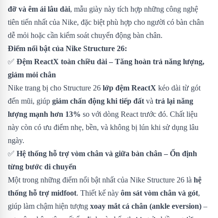
đỡ và êm ái lâu dài
, mẫu giày này tích hợp những công nghệ
tiên tiến nhất của Nike, đặc biệt phù hợp cho người có bàn chân
dễ mỏi hoặc cần kiểm soát chuyển động bàn chân.
Điểm nổi bật của Nike Structure 26:
✅
Đệm ReactX toàn chiều dài – Tăng hoàn trả năng lượng,
giảm mỏi chân
Nike trang bị cho Structure 26
lớp đệm ReactX
kéo dài từ gót
đến mũi, giúp
giảm chấn động khi tiếp đất
và
trả lại năng
lượng mạnh hơn 13%
so với dòng React trước đó. Chất liệu
này còn có ưu điểm nhẹ, bền, và không bị lún khi sử dụng lâu
ngày.
✅
Hệ thống hỗ trợ vòm chân và giữa bàn chân – Ổn định
từng bước di chuyển
Một trong những điểm nổi bật nhất của Nike Structure 26 là
hệ
thống hỗ trợ midfoot
. Thiết kế này
ôm sát vòm chân và gót
,
giúp làm chậm hiện tượng
xoay mắt cá chân (ankle eversion)
–