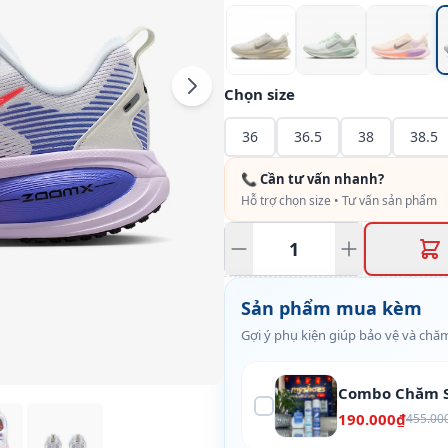
Chọn size
36
36.5
38
38.5
📞 Cần tư vấn nhanh?
Hỗ trợ chọn size • Tư vấn sản phẩm
Sản phẩm mua kèm
Gợi ý phụ kiện giúp bảo vệ và chăm
Combo Chăm S
190.000₫
455.00