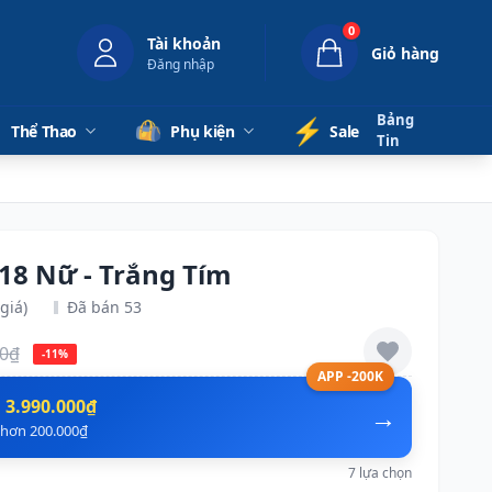
0
Tài khoản
Giỏ hàng
Đăng nhập
Bảng
⚡️
Thể Thao
Phụ kiện
Sale
Tin
18 Nữ - Trắng Tím
giá)
Đã bán 53
00₫
-11%
APP -200K
n
3.990.000₫
→
ẻ hơn 200.000₫
7 lựa chọn