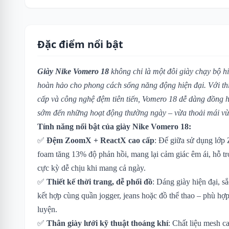
Đặc điểm nổi bật
Giày Nike Vomero 18
không chỉ là một đôi giày chạy bộ h
hoàn hảo cho phong cách sống năng động hiện đại. Với thiết
cấp và công nghệ đệm tiên tiến, Vomero 18 dễ dàng đồng 
sớm đến những hoạt động thường ngày – vừa thoải mái vừa
Tính năng nổi bật của giày Nike Vomero 18:
✅
Đệm ZoomX + ReactX cao cấp
: Đế giữa sử dụng lớp
foam tăng 13% độ phản hồi, mang lại cảm giác êm ái, hỗ 
cực kỳ dễ chịu khi mang cả ngày.
✅
Thiết kế thời trang, dễ phối đồ
: Dáng giày hiện đại, sắ
kết hợp cùng quần jogger, jeans hoặc đồ thể thao – phù hợp
luyện.
✅
Thân giày lưới kỹ thuật thoáng khí
: Chất liệu mesh 