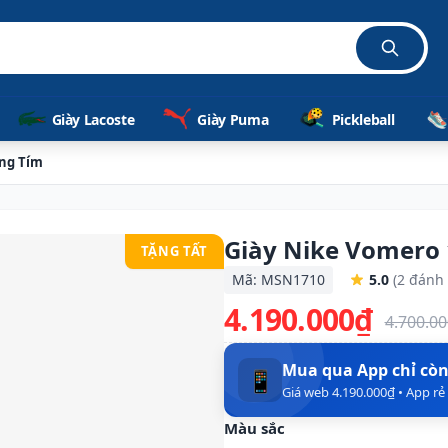
Giày Lacoste
Giày Puma
Pickleball
ắng Tím
Giày Nike Vomero 
TẶNG TẤT
Mã: MSN1710
5.0
(2 đánh 
4.190.000₫
4.700.0
Mua qua App chỉ cò
📱
Giá web 4.190.000₫ • App r
Màu sắc