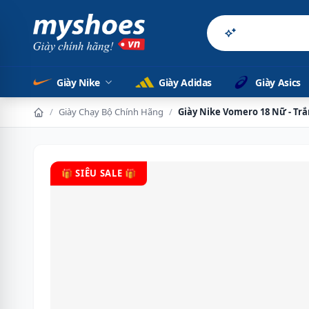
Sản phẩm chín
Giày Nike
Giày Adidas
Giày Asics
/
Giày Chạy Bộ Chính Hãng
/
Giày Nike Vomero 18 Nữ - Tr
🎁 SIÊU SALE 🎁