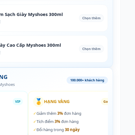
àm Sạch Giày Myshoes 300ml
Chọn thêm
₫
iày Cao Cấp Myshoes 300ml
Chọn thêm
₫
ÀNG
100.000+ khách hàng
 Myshoes
🥇
🏵️
HẠNG VÀNG
VIP
Gold
✓
Giảm thêm
3%
đơn hàng
✓
Giả
✓
Tích điểm
3%
đơn hàng
✓
Tích
✓
Đổi hàng trong
30 ngày
✓
Đổi 