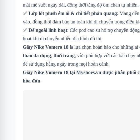
mát mẻ suốt ngày dài, đồng thời tăng độ ôm chân tự nhiên.
✅
Lớp lót plush êm ái & chi tiết phản quang
: Mang đến 
vào, đồng thời đảm bảo an toàn khi di chuyển trong điều ki
✅
Đế ngoài linh hoạt
: Các pod cao su hỗ trợ chuyển động
hoạt khi di chuyển nhiều địa hình đô thị.
Giày Nike Vomero 18
là lựa chọn hoàn hảo cho những ai
thao đa dụng
,
thời trang
, vừa phù hợp với các bài chạy n
để sử dụng hằng ngày trong mọi hoàn cảnh.
Giày Nike Vomero 18
tại Myshoes.vn được phân phối c
hóa đơn.