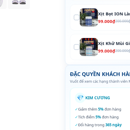
Xịt Bọt ION L
99.000₫
200.000
Xịt Khử Mùi G
99.000₫
200.000
ĐẶC QUYỀN KHÁCH H
Vuốt để xem các hạng thành viên
💎
KIM CƯƠNG
✓
Giảm thêm
5%
đơn hàng
✓
Tích điểm
5%
đơn hàng
✓
Đổi hàng trong
365 ngày