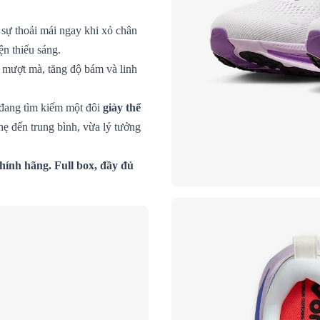
sự thoải mái ngay khi xỏ chân
ện thiếu sáng.
 mượt mà, tăng độ bám và linh
 đang tìm kiếm một đôi
giày thể
hẹ đến trung bình, vừa lý tưởng
hính hãng. Full box, đầy đủ