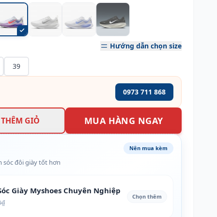
Hướng dẫn chọn size
39
0973 711 868
MUA HÀNG NGAY
THÊM GIỎ
Nên mua kèm
 sóc đôi giày tốt hơn
óc Giày Myshoes Chuyên Nghiệp
Chọn thêm
0₫