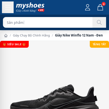
0
Sản phẩm chính hãn
/
Giày Chạy Bộ Chính Hãng
/
Giày Nike Winflo 12 Nam - Đen
🎁 SIÊU SALE 🎁
TẶNG TẤT