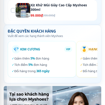
Xịt Khử Mùi Giày Cao Cấp Myshoes
300ml
99.000₫
200.000₫
ĐẶC QUYỀN KHÁCH HÀNG
Vuốt để xem các hạng thành viên Myshoes
💎
🥇
KIM CƯƠNG
HẠNG VÀ
VIP
✓
Giảm thêm
5%
đơn hàng
✓
Giảm thêm
3%
✓
Tích điểm
5%
đơn hàng
✓
Tích điểm
3%
đơ
✓
Đổi hàng trong
365 ngày
✓
Đổi hàng trong