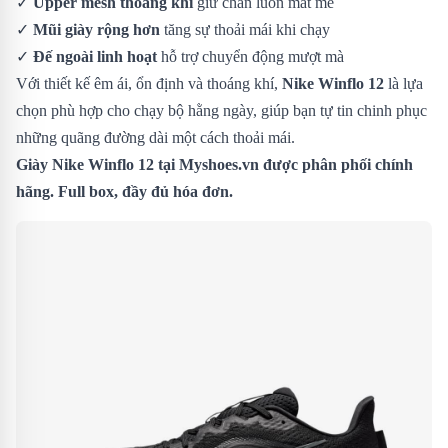
✓
Upper mesh thoáng khí
giữ chân luôn mát mẻ
✓
Mũi giày rộng hơn
tăng sự thoải mái khi chạy
✓
Đế ngoài linh hoạt
hỗ trợ chuyển động mượt mà
Với thiết kế êm ái, ổn định và thoáng khí,
Nike Winflo 12
là lựa
chọn phù hợp cho chạy bộ hằng ngày, giúp bạn tự tin chinh phục
những quãng đường dài một cách thoải mái.
Giày Nike Winflo 12 tại Myshoes.vn được phân phối chính
hãng. Full box, đầy đủ hóa đơn.