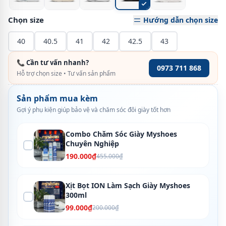
Chọn size
Hướng dẫn chọn size
40
40.5
41
42
42.5
43
📞 Cần tư vấn nhanh?
0973 711 868
Hỗ trợ chọn size • Tư vấn sản phẩm
Sản phẩm mua kèm
Gợi ý phụ kiện giúp bảo vệ và chăm sóc đôi giày tốt hơn
Combo Chăm Sóc Giày Myshoes
Chuyên Nghiệp
190.000₫
455.000₫
Xịt Bọt ION Làm Sạch Giày Myshoes
300ml
99.000₫
200.000₫