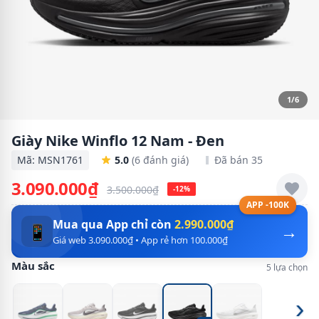
1/6
Giày Nike Winflo 12 Nam - Đen
Mã: MSN1761
5.0
(6 đánh giá)
Đã bán 35
3.090.000₫
3.500.000₫
-12%
APP -100K
Mua qua App chỉ còn
2.990.000₫
→
📱
Giá web 3.090.000₫ • App rẻ hơn 100.000₫
Màu sắc
5 lựa chọn
›