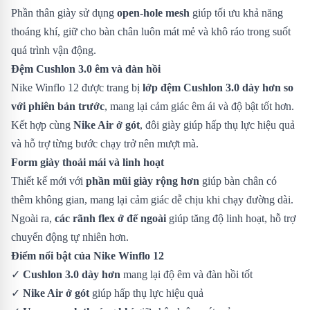
Phần thân giày sử dụng
open-hole mesh
giúp tối ưu khả năng
thoáng khí, giữ cho bàn chân luôn mát mẻ và khô ráo trong suốt
quá trình vận động.
Đệm Cushlon 3.0 êm và đàn hồi
Nike Winflo 12 được trang bị
lớp đệm Cushlon 3.0 dày hơn so
với phiên bản trước
, mang lại cảm giác êm ái và độ bật tốt hơn.
Kết hợp cùng
Nike Air ở gót
, đôi giày giúp hấp thụ lực hiệu quả
và hỗ trợ từng bước chạy trở nên mượt mà.
Form giày thoải mái và linh hoạt
Thiết kế mới với
phần mũi giày rộng hơn
giúp bàn chân có
thêm không gian, mang lại cảm giác dễ chịu khi chạy đường dài.
Ngoài ra,
các rãnh flex ở đế ngoài
giúp tăng độ linh hoạt, hỗ trợ
chuyển động tự nhiên hơn.
Điểm nổi bật của Nike Winflo 12
✓
Cushlon 3.0 dày hơn
mang lại độ êm và đàn hồi tốt
✓
Nike Air ở gót
giúp hấp thụ lực hiệu quả