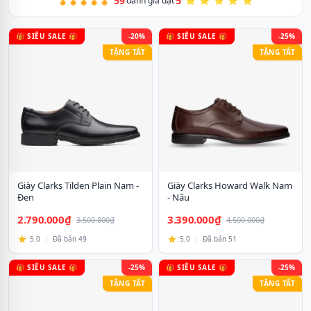
59
5
🏅🏅🏅🏅🏅
đánh giá đạt
⭐ ⭐ ⭐ ⭐ ⭐
🎁 SIÊU SALE 🎁
-20%
🎁 SIÊU SALE 🎁
-25%
TẶNG TẤT
TẶNG TẤT
Giày Clarks Tilden Plain Nam -
Giày Clarks Howard Walk Nam
Đen
- Nâu
2.790.000₫
3.390.000₫
3.500.000₫
4.500.000₫
5.0
|
Đã bán 49
5.0
|
Đã bán 51
🎁 SIÊU SALE 🎁
-25%
🎁 SIÊU SALE 🎁
-25%
TẶNG TẤT
TẶNG TẤT