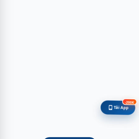
-200K
Tải App