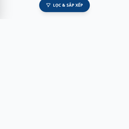
LỌC & SẮP XẾP
Myshoes là nền tảng mua sắm giày chính hãng hàng đầu
Việt Nam với hơn 100.000 khách hàng đã tin tưởng và lựa
chọn. Cùng với công nghệ hiện đại chúng tôi cam kết
mang đến trải nghiệm mua sắm tuyệt vời nhất.