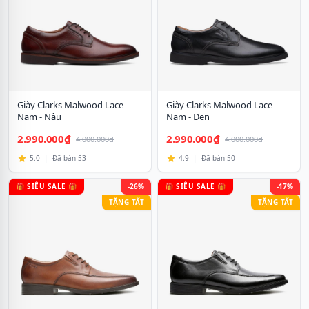
Giày Clarks Malwood Lace
Giày Clarks Malwood Lace
Nam - Nâu
Nam - Đen
2.990.000₫
2.990.000₫
4.000.000₫
4.000.000₫
5.0
|
Đã bán 53
4.9
|
Đã bán 50
🎁 SIÊU SALE 🎁
-26%
🎁 SIÊU SALE 🎁
-17%
TẶNG TẤT
TẶNG TẤT