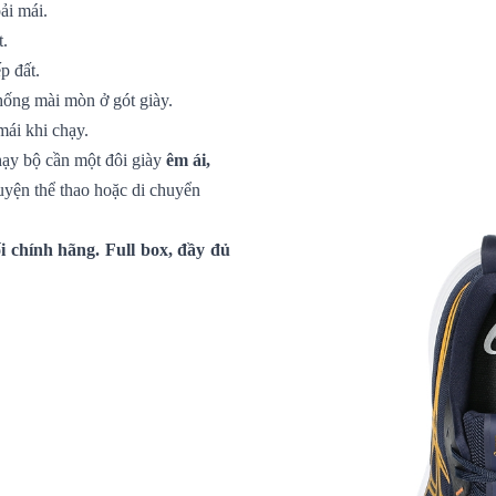
ải mái.
t.
p đất.
ống mài mòn ở gót giày.
ái khi chạy.
hạy bộ cần một đôi giày
êm ái,
uyện thể thao hoặc di chuyển
 chính hãng. Full box, đầy đủ