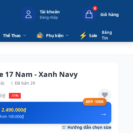
0
Tài khoản
Giỏ hàng
Đăng nhập
Bảng
⚡️
Thể Thao
Phụ kiện
Sale
Tin
lse 17 Nam - Xanh Navy
iá)
Đã bán 29
00₫
-11%
APP -100K
n
2.490.000₫
→
ẻ hơn 100.000₫
Hướng dẫn chọn size