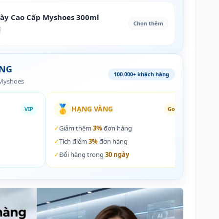
iày Cao Cấp Myshoes 300ml
Chọn thêm
₫
ÀNG
100.000+ khách hàng
 Myshoes
🥇
🏵️
HẠNG VÀNG
VIP
Gold
✓
Giảm thêm
3%
đơn hàng
✓
Giả
✓
Tích điểm
3%
đơn hàng
✓
Tích
✓
Đổi hàng trong
30 ngày
✓
Đổi 