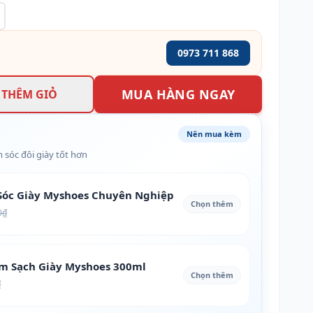
0973 711 868
MUA HÀNG NGAY
THÊM GIỎ
Nên mua kèm
 sóc đôi giày tốt hơn
óc Giày Myshoes Chuyên Nghiệp
Chọn thêm
0₫
àm Sạch Giày Myshoes 300ml
Chọn thêm
₫