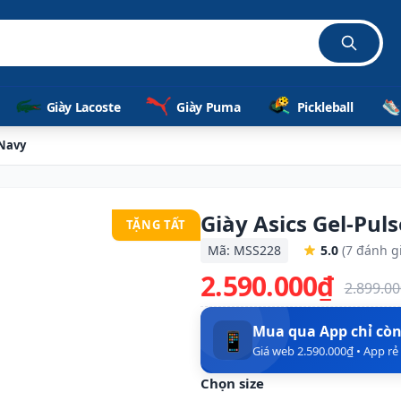
ã
Giày Lacoste
Giày Puma
Pickleball
 Navy
Giày Asics Gel-Pu
TẶNG TẤT
Mã: MSS228
5.0
(7 đánh g
2.590.000₫
2.899.0
Mua qua App chỉ cò
📱
Giá web 2.590.000₫ • App r
Chọn size