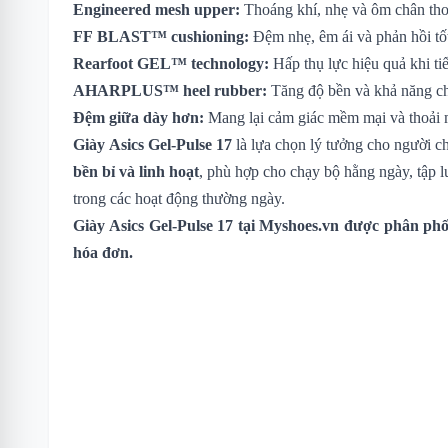
Engineered mesh upper:
Thoáng khí, nhẹ và ôm chân tho
FF BLAST™ cushioning:
Đệm nhẹ, êm ái và phản hồi tố
Rearfoot GEL™ technology:
Hấp thụ lực hiệu quả khi tiế
AHARPLUS™ heel rubber:
Tăng độ bền và khả năng ch
Đệm giữa dày hơn:
Mang lại cảm giác mềm mại và thoải m
Giày Asics Gel-Pulse 17
là lựa chọn lý tưởng cho người c
bền bỉ và linh hoạt
, phù hợp cho chạy bộ hằng ngày, tập l
trong các hoạt động thường ngày.
Giày Asics Gel-Pulse 17
tại Myshoes.vn được phân phối
hóa đơn.