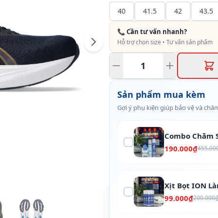
40
41.5
42
43.5
📞 Cần tư vấn nhanh?
Hỗ trợ chọn size • Tư vấn sản phẩm
Sản phẩm mua kèm
Gợi ý phụ kiện giúp bảo vệ và chăm
Combo Chăm S
190.000₫
455.00
Xịt Bọt ION L
99.000₫
200.000