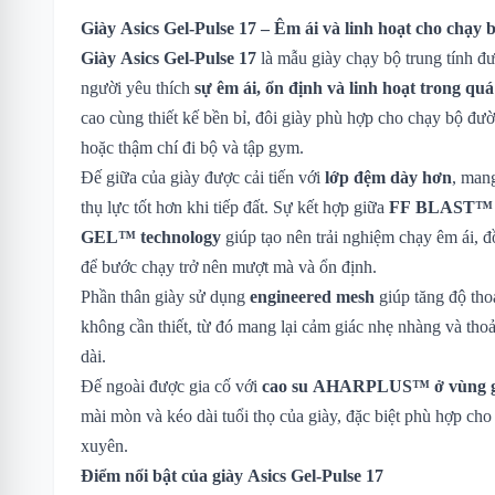
Giày Asics Gel-Pulse 17 – Êm ái và linh hoạt cho chạy 
Giày Asics Gel-Pulse 17
là mẫu giày chạy bộ trung tính đ
người yêu thích
sự êm ái, ổn định và linh hoạt trong quá
cao cùng thiết kế bền bỉ, đôi giày phù hợp cho chạy bộ đư
hoặc thậm chí đi bộ và tập gym.
Đế giữa của giày được cải tiến với
lớp đệm dày hơn
, man
thụ lực tốt hơn khi tiếp đất. Sự kết hợp giữa
FF BLAST™ c
GEL™ technology
giúp tạo nên trải nghiệm chạy êm ái, đ
để bước chạy trở nên mượt mà và ổn định.
Phần thân giày sử dụng
engineered mesh
giúp tăng độ tho
không cần thiết, từ đó mang lại cảm giác nhẹ nhàng và thoả
dài.
Đế ngoài được gia cố với
cao su AHARPLUS™ ở vùng 
mài mòn và kéo dài tuổi thọ của giày, đặc biệt phù hợp ch
xuyên.
Điểm nổi bật của giày Asics Gel-Pulse 17