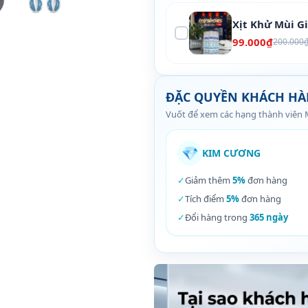
Xịt Khử Mùi G
99.000₫
200.000
ĐẶC QUYỀN KHÁCH H
Vuốt để xem các hạng thành viên
💎
KIM CƯƠNG
✓
Giảm thêm
5%
đơn hàng
✓
Tích điểm
5%
đơn hàng
✓
Đổi hàng trong
365 ngày