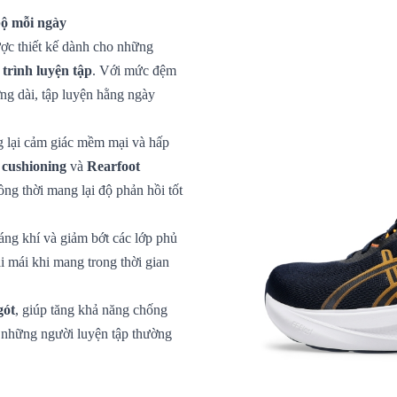
bộ mỗi ngày
ược thiết kế dành cho những
 trình luyện tập
. Với mức đệm
ờng dài, tập luyện hằng ngày
g lại cảm giác mềm mại và hấp
ushioning
và
Rearfoot
ồng thời mang lại độ phản hồi tốt
áng khí và giảm bớt các lớp phủ
i mái khi mang trong thời gian
gót
, giúp tăng khả năng chống
o những người luyện tập thường