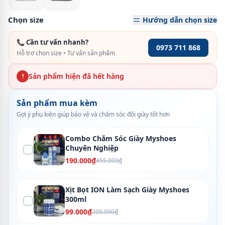
Chọn size
Hướng dẫn chọn size
📞 Cần tư vấn nhanh?
0973 711 868
Hỗ trợ chọn size • Tư vấn sản phẩm
Sản phẩm hiện đã hết hàng
!
Sản phẩm mua kèm
Gợi ý phụ kiện giúp bảo vệ và chăm sóc đôi giày tốt hơn
Combo Chăm Sóc Giày Myshoes
Chuyên Nghiệp
190.000₫
455.000₫
Xịt Bọt ION Làm Sạch Giày Myshoes
300ml
99.000₫
200.000₫