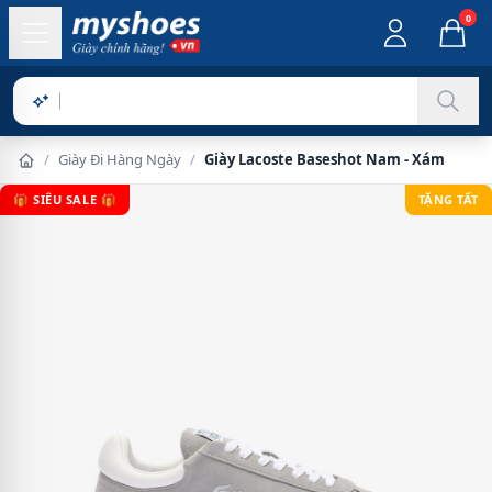
0
Sản phẩm ch
/
Giày Đi Hàng Ngày
/
Giày Lacoste Baseshot Nam - Xám
🎁 SIÊU SALE 🎁
TẶNG TẤT