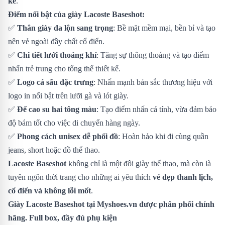
kế
.
Điểm nổi bật của giày Lacoste Baseshot:
✅
Thân giày da lộn sang trọng
: Bề mặt mềm mại, bền bỉ và tạo
nên vẻ ngoài đầy chất cổ điển.
✅
Chi tiết lưới thoáng khí
: Tăng sự thông thoáng và tạo điểm
nhấn trẻ trung cho tổng thể thiết kế.
✅
Logo cá sấu đặc trưng
: Nhấn mạnh bản sắc thương hiệu với
logo in nổi bật trên lưỡi gà và lót giày.
✅
Đế cao su hai tông màu
: Tạo điểm nhấn cá tính, vừa đảm bảo
độ bám tốt cho việc di chuyển hàng ngày.
✅
Phong cách unisex dễ phối đồ
: Hoàn hảo khi đi cùng quần
jeans, short hoặc đồ thể thao.
Lacoste Baseshot
không chỉ là một đôi giày thể thao, mà còn là
tuyên ngôn thời trang cho những ai yêu thích
vẻ đẹp thanh lịch,
cổ điển và không lỗi mốt
.
Giày Lacoste Baseshot
tại Myshoes.vn được phân phối chính
hãng. Full box, đầy đủ phụ kiện