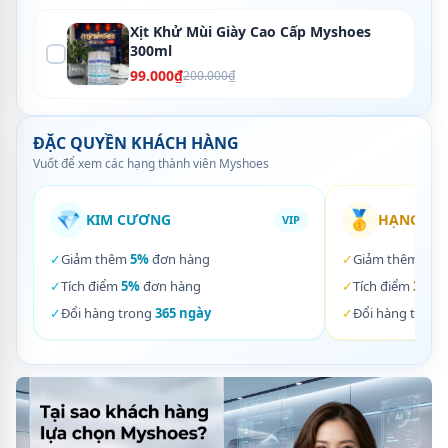
Xịt Khử Mùi Giày Cao Cấp Myshoes
300ml
99.000₫
200.000₫
ĐẶC QUYỀN KHÁCH HÀNG
Vuốt để xem các hạng thành viên Myshoes
💎
🥇
KIM CƯƠNG
HẠNG VÀ
VIP
✓
Giảm thêm
5%
đơn hàng
✓
Giảm thêm
3%
✓
Tích điểm
5%
đơn hàng
✓
Tích điểm
3%
đơ
✓
Đổi hàng trong
365 ngày
✓
Đổi hàng trong