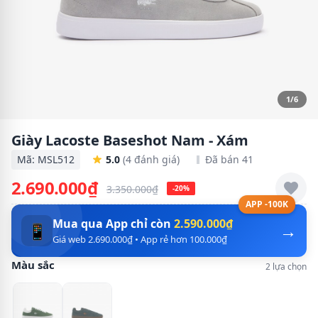
1/6
Giày Lacoste Baseshot Nam - Xám
Mã: MSL512
5.0
(4 đánh giá)
Đã bán 41
2.690.000₫
3.350.000₫
-20%
APP -100K
Mua qua App chỉ còn
2.590.000₫
→
📱
Giá web 2.690.000₫ • App rẻ hơn 100.000₫
Màu sắc
2 lựa chọn