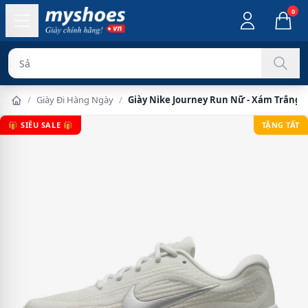
0
Sản phẩm chín
/
Giày Đi Hàng Ngày
/
Giày Nike Journey Run Nữ - Xám Trắng
🎁 SIÊU SALE 🎁
TẶNG TẤT