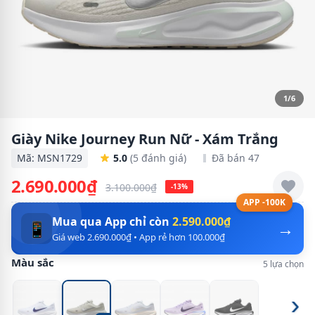
1/6
Giày Nike Journey Run Nữ - Xám Trắng
Mã: MSN1729
5.0
(5 đánh giá)
Đã bán 47
2.690.000₫
3.100.000₫
-13%
APP -100K
Mua qua App chỉ còn
2.590.000₫
→
📱
Giá web 2.690.000₫ • App rẻ hơn 100.000₫
Màu sắc
5 lựa chọn
›