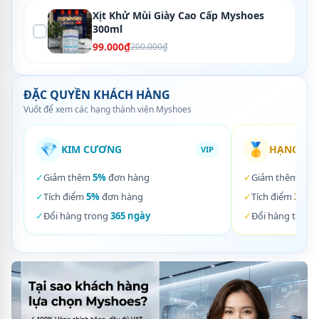
Xịt Khử Mùi Giày Cao Cấp Myshoes
300ml
99.000₫
200.000₫
ĐẶC QUYỀN KHÁCH HÀNG
Vuốt để xem các hạng thành viên Myshoes
💎
🥇
KIM CƯƠNG
HẠNG VÀ
VIP
✓
Giảm thêm
5%
đơn hàng
✓
Giảm thêm
3%
✓
Tích điểm
5%
đơn hàng
✓
Tích điểm
3%
đơ
✓
Đổi hàng trong
365 ngày
✓
Đổi hàng trong