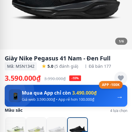
1/6
Giày Nike Pegasus 41 Nam - Đen Full
Mã: MSN1342
5.0
(5 đánh giá)
Đã bán 177
3.590.000₫
3.990.000₫
-10%
APP -100K
Mua qua App chỉ còn
3.490.000₫
→
📱
Giá web 3.590.000₫ • App rẻ hơn 100.000₫
Màu sắc
4 lựa chọn