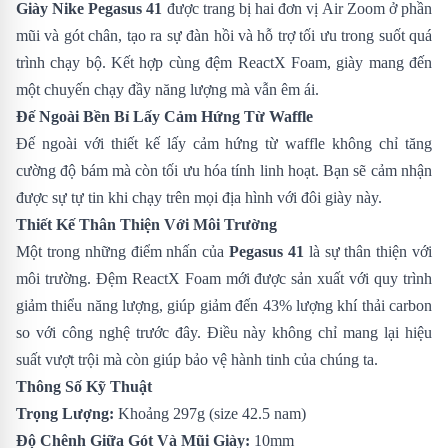
Giày Nike Pegasus 41
được trang bị hai đơn vị Air Zoom ở phần
mũi và gót chân, tạo ra sự đàn hồi và hỗ trợ tối ưu trong suốt quá
trình chạy bộ. Kết hợp cùng đệm ReactX Foam, giày mang đến
một chuyến chạy đầy năng lượng mà vẫn êm ái.
Đế Ngoài Bền Bỉ Lấy Cảm Hứng Từ Waffle
Đế ngoài với thiết kế lấy cảm hứng từ waffle không chỉ tăng
cường độ bám mà còn tối ưu hóa tính linh hoạt. Bạn sẽ cảm nhận
được sự tự tin khi chạy trên mọi địa hình với đôi giày này.
Thiết Kế Thân Thiện Với Môi Trường
Một trong những điểm nhấn của
Pegasus 41
là sự thân thiện với
môi trường. Đệm ReactX Foam mới được sản xuất với quy trình
giảm thiểu năng lượng, giúp giảm đến 43% lượng khí thải carbon
so với công nghệ trước đây. Điều này không chỉ mang lại hiệu
suất vượt trội mà còn giúp bảo vệ hành tinh của chúng ta.
Thông Số Kỹ Thuật
Trọng Lượng:
Khoảng 297g (size 42.5 nam)
Độ Chênh Giữa Gót Và Mũi Giày:
10mm