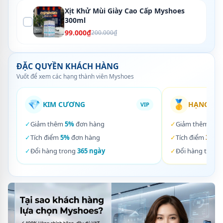
Xịt Khử Mùi Giày Cao Cấp Myshoes
300ml
99.000₫
200.000₫
ĐẶC QUYỀN KHÁCH HÀNG
Vuốt để xem các hạng thành viên Myshoes
💎
🥇
KIM CƯƠNG
HẠNG VÀ
VIP
✓
Giảm thêm
5%
đơn hàng
✓
Giảm thêm
3%
✓
Tích điểm
5%
đơn hàng
✓
Tích điểm
3%
đơ
✓
Đổi hàng trong
365 ngày
✓
Đổi hàng trong