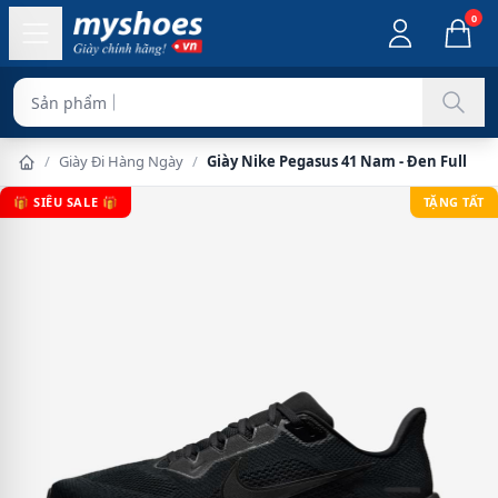
0
Sản phẩm chính hãng
/
Giày Đi Hàng Ngày
/
Giày Nike Pegasus 41 Nam - Đen Full
🎁 SIÊU SALE 🎁
TẶNG TẤT