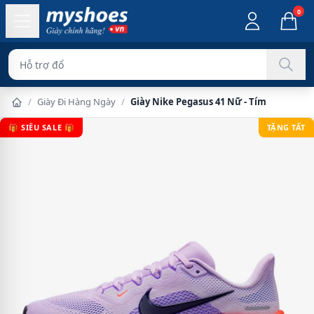
0
Hỗ trợ đổi hàng dễ d
/
Giày Đi Hàng Ngày
/
Giày Nike Pegasus 41 Nữ - Tím
🎁 SIÊU SALE 🎁
TẶNG TẤT