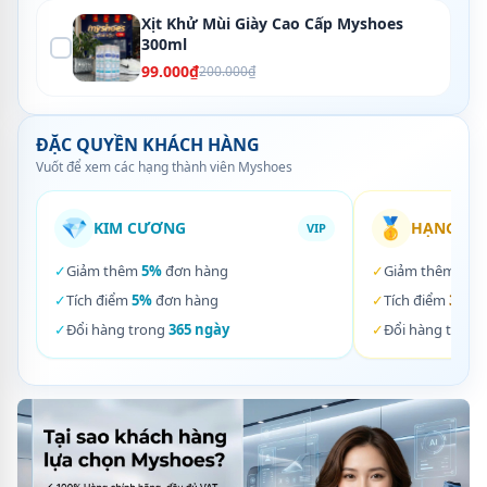
Xịt Khử Mùi Giày Cao Cấp Myshoes
300ml
99.000₫
200.000₫
ĐẶC QUYỀN KHÁCH HÀNG
Vuốt để xem các hạng thành viên Myshoes
💎
🥇
KIM CƯƠNG
HẠNG VÀ
VIP
✓
Giảm thêm
5%
đơn hàng
✓
Giảm thêm
3%
✓
Tích điểm
5%
đơn hàng
✓
Tích điểm
3%
đơ
✓
Đổi hàng trong
365 ngày
✓
Đổi hàng trong