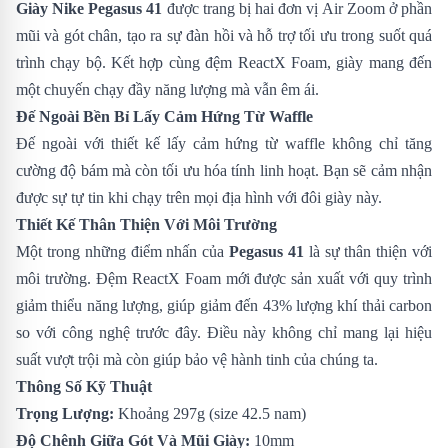
Giày Nike Pegasus 41
được trang bị hai đơn vị Air Zoom ở phần
mũi và gót chân, tạo ra sự đàn hồi và hỗ trợ tối ưu trong suốt quá
trình chạy bộ. Kết hợp cùng đệm ReactX Foam, giày mang đến
một chuyến chạy đầy năng lượng mà vẫn êm ái.
Đế Ngoài Bền Bỉ Lấy Cảm Hứng Từ Waffle
Đế ngoài với thiết kế lấy cảm hứng từ waffle không chỉ tăng
cường độ bám mà còn tối ưu hóa tính linh hoạt. Bạn sẽ cảm nhận
được sự tự tin khi chạy trên mọi địa hình với đôi giày này.
Thiết Kế Thân Thiện Với Môi Trường
Một trong những điểm nhấn của
Pegasus 41
là sự thân thiện với
môi trường. Đệm ReactX Foam mới được sản xuất với quy trình
giảm thiểu năng lượng, giúp giảm đến 43% lượng khí thải carbon
so với công nghệ trước đây. Điều này không chỉ mang lại hiệu
suất vượt trội mà còn giúp bảo vệ hành tinh của chúng ta.
Thông Số Kỹ Thuật
Trọng Lượng:
Khoảng 297g (size 42.5 nam)
Độ Chênh Giữa Gót Và Mũi Giày:
10mm