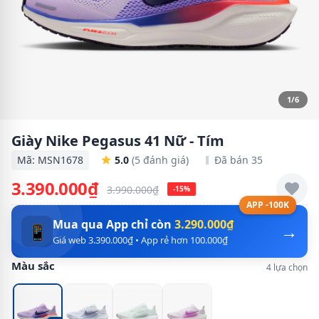
1/6
Giày Nike Pegasus 41 Nữ - Tím
Mã: MSN1678
5.0
(5 đánh giá)
Đã bán 35
3.390.000₫
3.990.000₫
-15%
APP -100K
Mua qua App chỉ còn
3.290.000₫
→
📱
Giá web 3.390.000₫ • App rẻ hơn 100.000₫
Màu sắc
4 lựa chọn