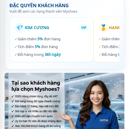
ĐẶC QUYỀN KHÁCH HÀNG
Vuốt để xem các hạng thành viên Myshoes
💎
🥇
KIM CƯƠNG
HẠNG VÀ
VIP
✓
Giảm thêm
5%
đơn hàng
✓
Giảm thêm
3%
✓
Tích điểm
5%
đơn hàng
✓
Tích điểm
3%
đơ
✓
Đổi hàng trong
365 ngày
✓
Đổi hàng trong