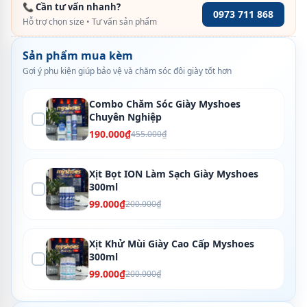
📞 Cần tư vấn nhanh?
0973 711 868
Hỗ trợ chọn size • Tư vấn sản phẩm
Sản phẩm mua kèm
Gợi ý phụ kiện giúp bảo vệ và chăm sóc đôi giày tốt hơn
Combo Chăm Sóc Giày Myshoes
Chuyên Nghiệp
190.000₫
455.000₫
Xịt Bọt ION Làm Sạch Giày Myshoes
300ml
99.000₫
200.000₫
Xịt Khử Mùi Giày Cao Cấp Myshoes
300ml
99.000₫
200.000₫