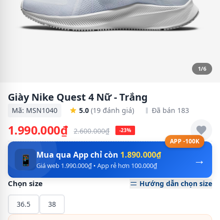
1/6
Giày Nike Quest 4 Nữ - Trắng
Mã: MSN1040
5.0
(19 đánh giá)
Đã bán 183
1.990.000₫
2.600.000₫
-23%
APP -100K
Mua qua App chỉ còn
1.890.000₫
→
📱
Giá web 1.990.000₫ • App rẻ hơn 100.000₫
Chọn size
Hướng dẫn chọn size
36.5
38