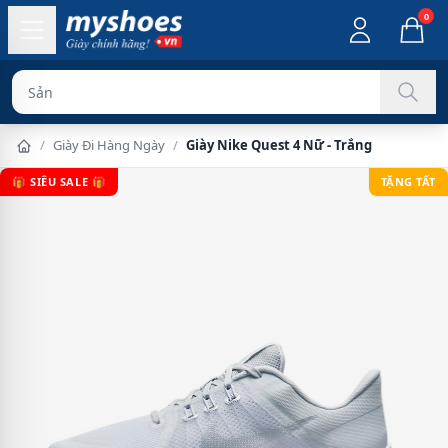
0
Sản phẩm chính
/
Giày Đi Hàng Ngày
/
Giày Nike Quest 4 Nữ - Trắng
🎁 SIÊU SALE 🎁
TẶNG TẤT