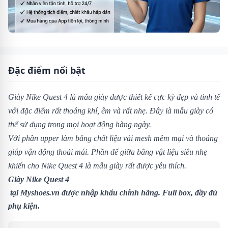
Đặc điểm nổi bật
Giày Nike Quest 4 là mẫu giày được thiết kế cực kỳ đẹp và tinh tế
với đặc điểm rất thoáng khí, êm và rất nhẹ. Đây là mẫu giày có
thể sử dụng trong mọi hoạt động hàng ngày.
Với phần upper làm bằng chất liệu vải mesh mềm mại và thoáng
giúp vận động thoải mái. Phần đế giữa bằng vật liệu siêu nhẹ
khiến cho Nike Quest 4 là mẫu giày rất được yêu thích.
Giày Nike Quest 4
tại
Myshoes.vn
được nhập khẩu chính hãng. Full box, đầy đủ
phụ kiện.