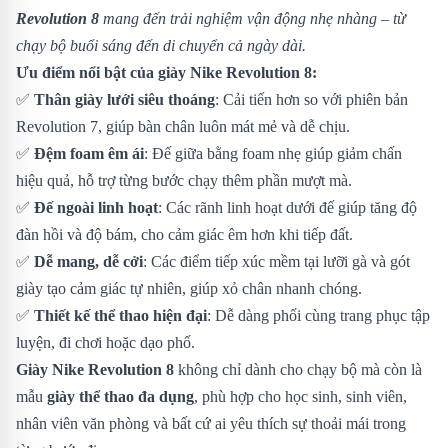
Revolution 8
mang đến trải nghiệm vận động nhẹ nhàng – từ
chạy bộ buổi sáng đến di chuyển cả ngày dài.
Ưu điểm nổi bật của giày Nike Revolution 8:
✅
Thân giày lưới siêu thoáng
: Cải tiến hơn so với phiên bản
Revolution 7, giúp bàn chân luôn mát mẻ và dễ chịu.
✅
Đệm foam êm ái
: Đế giữa bằng foam nhẹ giúp giảm chấn
hiệu quả, hỗ trợ từng bước chạy thêm phần mượt mà.
✅
Đế ngoài linh hoạt
: Các rãnh linh hoạt dưới đế giúp tăng độ
đàn hồi và độ bám, cho cảm giác êm hơn khi tiếp đất.
✅
Dễ mang, dễ cởi
: Các điểm tiếp xúc mềm tại lưỡi gà và gót
giày tạo cảm giác tự nhiên, giúp xỏ chân nhanh chóng.
✅
Thiết kế thể thao hiện đại
: Dễ dàng phối cùng trang phục tập
luyện, đi chơi hoặc dạo phố.
Giày Nike Revolution 8
không chỉ dành cho chạy bộ mà còn là
mẫu
giày thể thao đa dụng
, phù hợp cho học sinh, sinh viên,
nhân viên văn phòng và bất cứ ai yêu thích sự thoải mái trong