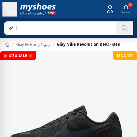
0
Sản p
/
Giày Đi Hàng Ngày
/
Giày Nike Revolution 8 Nữ - Đen
🎁 SIÊU SALE 🎁
TẶNG TẤT