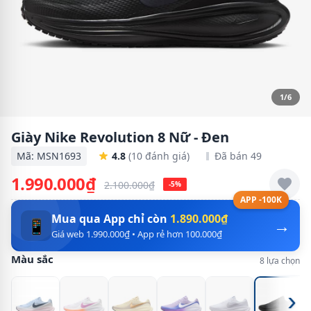
1/6
Giày Nike Revolution 8 Nữ - Đen
Mã: MSN1693
4.8
(10 đánh giá)
Đã bán 49
1.990.000₫
2.100.000₫
-5%
APP -100K
Mua qua App chỉ còn
1.890.000₫
→
📱
Giá web 1.990.000₫ • App rẻ hơn 100.000₫
Màu sắc
8 lựa chọn
›