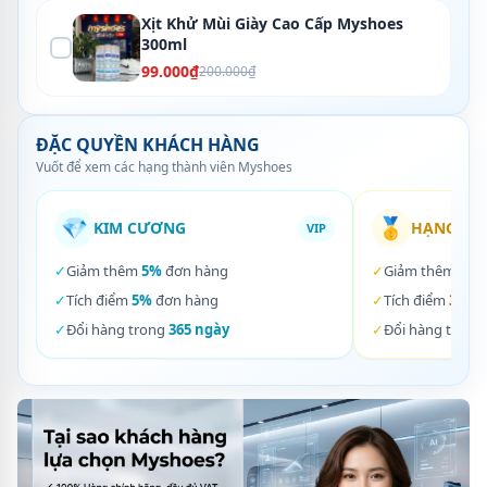
Xịt Khử Mùi Giày Cao Cấp Myshoes
300ml
99.000₫
200.000₫
ĐẶC QUYỀN KHÁCH HÀNG
Vuốt để xem các hạng thành viên Myshoes
💎
🥇
KIM CƯƠNG
HẠNG VÀ
VIP
✓
Giảm thêm
5%
đơn hàng
✓
Giảm thêm
3%
✓
Tích điểm
5%
đơn hàng
✓
Tích điểm
3%
đơ
✓
Đổi hàng trong
365 ngày
✓
Đổi hàng trong