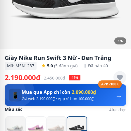
1/6
Giày Nike Run Swift 3 Nữ - Đen Trắng
Mã: MSN1237
5.0
(5 đánh giá)
Đã bán 40
2.190.000₫
2.450.000₫
-11%
APP -100K
Mua qua App chỉ còn
2.090.000₫
→
📱
Giá web 2.190.000₫ • App rẻ hơn 100.000₫
Màu sắc
4 lựa chọn