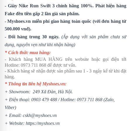
-
Giày Nike Run Swift 3
chính hãng 100%. Phát hiện hàng
Fake đền tiền gấp 2 lần giá sản phẩm.
- Myshoes.vn miễn phí giao hàng toàn quốc (với đơn hàng từ
500.000 vnđ).
- Đổi hàng trong 30 ngày.
(Áp dụng với sản phẩm chưa sử
dụng, nguyên vẹn như khi nhận hàng)
* Cách thức mua hàng:
- Khách hàng MUA HÀNG trên website hoặc gọi điện tới
Hotline:
0973 711 868
để được tư vấn.
- Khách hàng sẽ nhận được sản phẩm sau 1 - 3 ngày kể từ khi đặt
hàng.
* Thông tin liên hệ Myshoes.vn:
+ Showroom: 249 Xã Đàn, Hà Nội.
+ Điện thoại:
0903 479 488
/
Hotline:
0973 711 868
(Zalo,
Viber)
+ Email: cskh@myshoes.vn
+ Website:
https://myshoes.vn