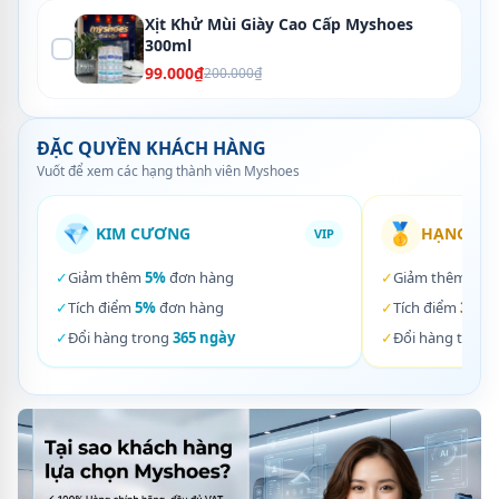
Xịt Khử Mùi Giày Cao Cấp Myshoes
300ml
99.000₫
200.000₫
ĐẶC QUYỀN KHÁCH HÀNG
Vuốt để xem các hạng thành viên Myshoes
💎
🥇
KIM CƯƠNG
HẠNG VÀ
VIP
✓
Giảm thêm
5%
đơn hàng
✓
Giảm thêm
3%
✓
Tích điểm
5%
đơn hàng
✓
Tích điểm
3%
đơ
✓
Đổi hàng trong
365 ngày
✓
Đổi hàng trong