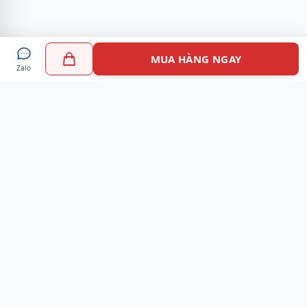
MUA HÀNG NGAY
Zalo
Myshoes là nền tảng mua sắm giày chính hãng hàng đầu
Việt Nam với hơn 100.000 khách hàng đã tin tưởng và lựa