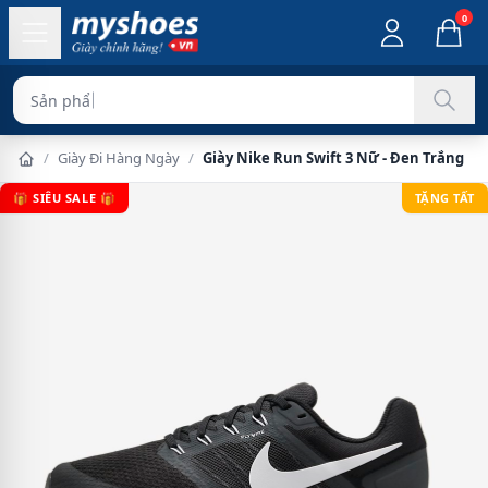
0
H
/
Giày Đi Hàng Ngày
/
Giày Nike Run Swift 3 Nữ - Đen Trắng
🎁 SIÊU SALE 🎁
TẶNG TẤT