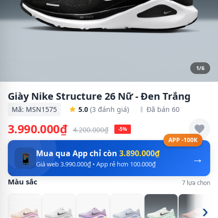
1/6
Giày Nike Structure 26 Nữ - Đen Trắng
Mã: MSN1575
5.0
(3 đánh giá)
Đã bán 60
3.990.000₫
4.200.000₫
-5%
APP -100K
Mua qua App chỉ còn
3.890.000₫
→
📱
Giá web 3.990.000₫ • App rẻ hơn 100.000₫
Màu sắc
7 lựa chọn
›