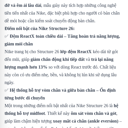
đỡ và êm ái lâu dài
, mẫu giày này tích hợp những công nghệ
tiên tiến nhất của Nike, đặc biệt phù hợp cho người có bàn chân
dễ mỏi hoặc cần kiểm soát chuyển động bàn chân.
Điểm nổi bật của Nike Structure 26:
✅
Đệm ReactX toàn chiều dài – Tăng hoàn trả năng lượng,
giảm mỏi chân
Nike trang bị cho Structure 26
lớp đệm ReactX
kéo dài từ gót
đến mũi, giúp
giảm chấn động khi tiếp đất
và
trả lại năng
lượng mạnh hơn 13%
so với dòng React trước đó. Chất liệu
này còn có ưu điểm nhẹ, bền, và không bị lún khi sử dụng lâu
ngày.
✅
Hệ thống hỗ trợ vòm chân và giữa bàn chân – Ổn định
từng bước di chuyển
Một trong những điểm nổi bật nhất của Nike Structure 26 là
hệ
thống hỗ trợ midfoot
. Thiết kế này
ôm sát vòm chân và gót
,
giúp làm chậm hiện tượng
xoay mắt cá chân (ankle eversion)
–