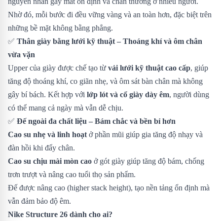
nguyên nhân gây mất ổn định và chấn thương ở nhiều người.
Nhờ đó, mỗi bước đi đều vững vàng và an toàn hơn, đặc biệt trên
những bề mặt không bằng phẳng.
✅
Thân giày bằng lưới kỹ thuật – Thoáng khí và ôm chân
vừa vặn
Upper của giày được chế tạo từ
vải lưới kỹ thuật cao cấp
, giúp
tăng độ thoáng khí, co giãn nhẹ, và ôm sát bàn chân mà không
gây bí bách. Kết hợp với
lớp lót và cổ giày dày êm
, người dùng
có thể mang cả ngày mà vẫn dễ chịu.
✅
Đế ngoài đa chất liệu – Bám chắc và bền bỉ hơn
Cao su nhẹ và linh hoạt
ở phần mũi giúp gia tăng độ nhạy và
đàn hồi khi đẩy chân.
Cao su chịu mài mòn cao
ở gót giày giúp tăng độ bám, chống
trơn trượt và nâng cao tuổi thọ sản phẩm.
Đế được nâng cao (higher stack height), tạo nền tảng ổn định mà
vẫn đảm bảo độ êm.
Nike Structure 26 dành cho ai?