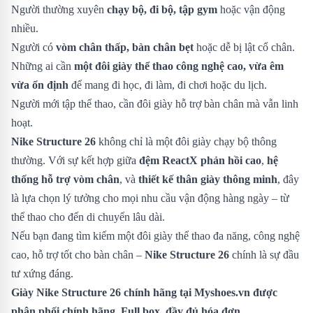
Người thường xuyên
chạy bộ, đi bộ, tập gym
hoặc vận động
nhiều.
Người có
vòm chân thấp, bàn chân bẹt
hoặc dễ bị lật cổ chân.
Những ai cần
một đôi giày thể thao công nghệ cao, vừa êm
vừa ổn định
để mang đi học, đi làm, đi chơi hoặc du lịch.
Người mới tập thể thao, cần đôi giày hỗ trợ bàn chân mà vẫn linh
hoạt.
Nike Structure 26
không chỉ là một đôi giày chạy bộ thông
thường. Với sự kết hợp giữa
đệm ReactX phản hồi cao
,
hệ
thống hỗ trợ vòm chân
, và
thiết kế thân giày thông minh
, đây
là lựa chọn lý tưởng cho mọi nhu cầu vận động hàng ngày – từ
thể thao cho đến di chuyển lâu dài.
Nếu bạn đang tìm kiếm một đôi giày thể thao đa năng, công nghệ
cao, hỗ trợ tốt cho bàn chân –
Nike Structure 26
chính là sự đầu
tư xứng đáng.
Giày Nike Structure 26 chính hãng tại Myshoes.vn được
phân phối chính hãng. Full box, đầy đủ hóa đơn.