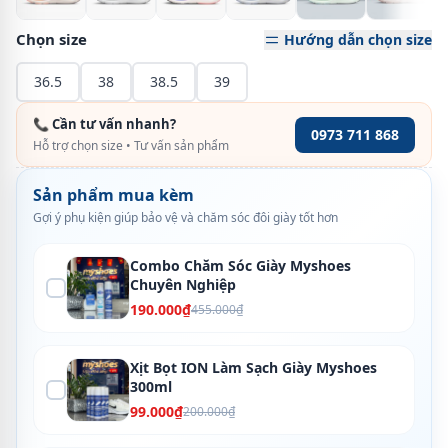
Chọn size
Hướng dẫn chọn size
36.5
38
38.5
39
📞 Cần tư vấn nhanh?
0973 711 868
Hỗ trợ chọn size • Tư vấn sản phẩm
Sản phẩm mua kèm
Gợi ý phụ kiện giúp bảo vệ và chăm sóc đôi giày tốt hơn
Combo Chăm Sóc Giày Myshoes
Chuyên Nghiệp
190.000₫
455.000₫
Xịt Bọt ION Làm Sạch Giày Myshoes
300ml
99.000₫
200.000₫