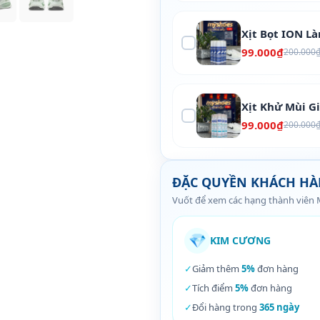
Xịt Bọt ION L
99.000₫
200.000
Xịt Khử Mùi G
99.000₫
200.000
ĐẶC QUYỀN KHÁCH H
Vuốt để xem các hạng thành viên
💎
KIM CƯƠNG
✓
Giảm thêm
5%
đơn hàng
✓
Tích điểm
5%
đơn hàng
✓
Đổi hàng trong
365 ngày