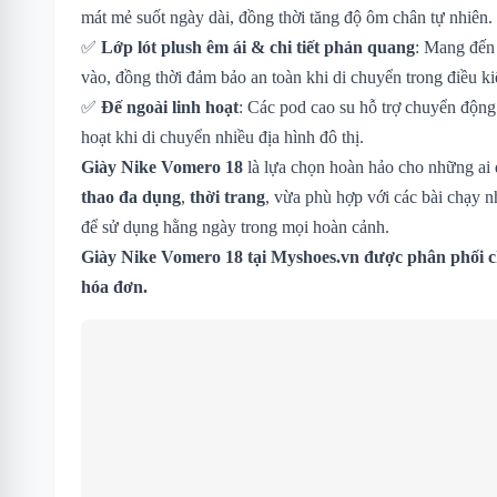
mát mẻ suốt ngày dài, đồng thời tăng độ ôm chân tự nhiên.
✅
Lớp lót plush êm ái & chi tiết phản quang
: Mang đến 
vào, đồng thời đảm bảo an toàn khi di chuyển trong điều ki
✅
Đế ngoài linh hoạt
: Các pod cao su hỗ trợ chuyển động
hoạt khi di chuyển nhiều địa hình đô thị.
Giày Nike Vomero 18
là lựa chọn hoàn hảo cho những ai
thao đa dụng
,
thời trang
, vừa phù hợp với các bài chạy n
để sử dụng hằng ngày trong mọi hoàn cảnh.
Giày Nike Vomero 18
tại Myshoes.vn được phân phối c
hóa đơn.