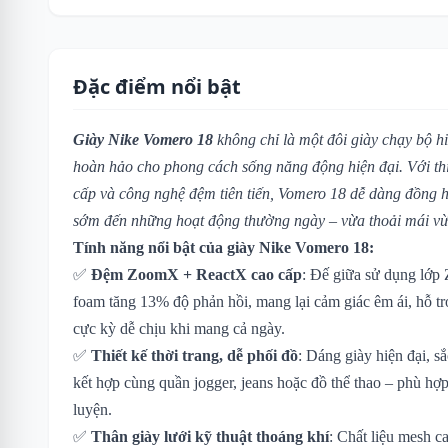
Đặc điểm nổi bật
Giày Nike Vomero 18
không chỉ là một đôi giày chạy bộ h
hoàn hảo cho phong cách sống năng động hiện đại. Với thiết
cấp và công nghệ đệm tiên tiến, Vomero 18 dễ dàng đồng 
sớm đến những hoạt động thường ngày – vừa thoải mái vừa
Tính năng nổi bật của giày Nike Vomero 18:
✅
Đệm ZoomX + ReactX cao cấp
: Đế giữa sử dụng lớp
foam tăng 13% độ phản hồi, mang lại cảm giác êm ái, hỗ 
cực kỳ dễ chịu khi mang cả ngày.
✅
Thiết kế thời trang, dễ phối đồ
: Dáng giày hiện đại, sắ
kết hợp cùng quần jogger, jeans hoặc đồ thể thao – phù hợp
luyện.
✅
Thân giày lưới kỹ thuật thoáng khí
: Chất liệu mesh 