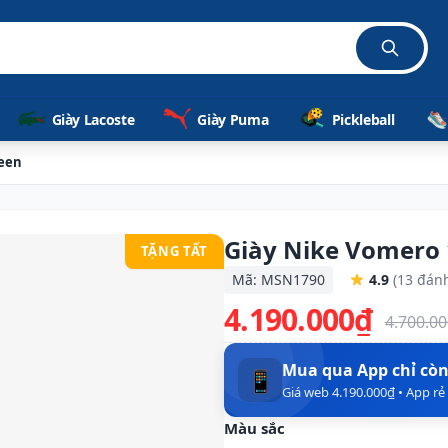
Giày Lacoste
Giày Puma
Pickleball
reen
Giày Nike Vomero 
TẶNG TẤT
Mã: MSN1790
4.9
(13 đánh
4.190.000₫
4.700.0
Mua qua App chỉ cò
📱
Giá web 4.190.000₫ • App r
Màu sắc