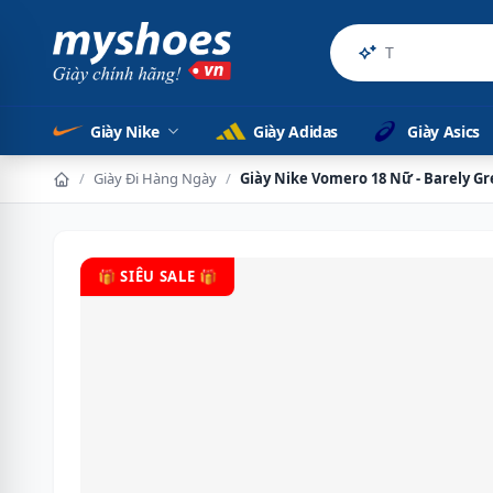
Sản phẩm chí
Giày Nike
Giày Adidas
Giày Asics
/
Giày Đi Hàng Ngày
/
Giày Nike Vomero 18 Nữ - Barely G
🎁 SIÊU SALE 🎁