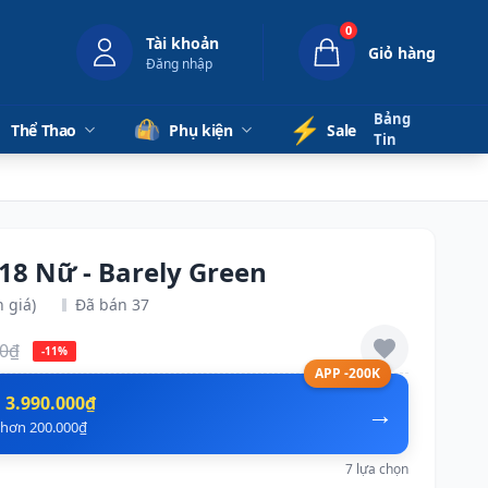
0
Tài khoản
Giỏ hàng
Đăng nhập
Bảng
⚡️
Thể Thao
Phụ kiện
Sale
Tin
18 Nữ - Barely Green
 giá)
Đã bán 37
00₫
-11%
APP -200K
n
3.990.000₫
→
ẻ hơn 200.000₫
7 lựa chọn