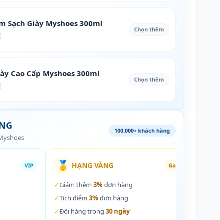
àm Sạch Giày Myshoes 300ml
Chọn thêm
₫
iày Cao Cấp Myshoes 300ml
Chọn thêm
₫
ÀNG
100.000+ khách hàng
 Myshoes
🥇
🏵️
HẠNG VÀNG
VIP
Gold
✓
Giảm thêm
3%
đơn hàng
✓
Giả
✓
Tích điểm
3%
đơn hàng
✓
Tích
✓
Đổi hàng trong
30 ngày
✓
Đổi 