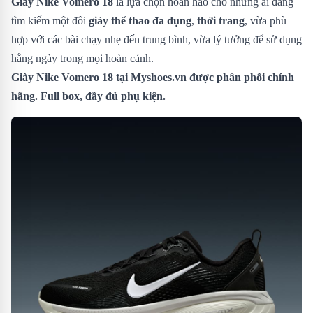
Giày Nike Vomero 18
là lựa chọn hoàn hảo cho những ai đang
tìm kiếm một đôi
giày thể thao đa dụng
,
thời trang
, vừa phù
hợp với các bài chạy nhẹ đến trung bình, vừa lý tưởng để sử dụng
hằng ngày trong mọi hoàn cảnh.
Giày Nike Vomero 18
tại Myshoes.vn được phân phối chính
hãng. Full box, đầy đủ phụ kiện.