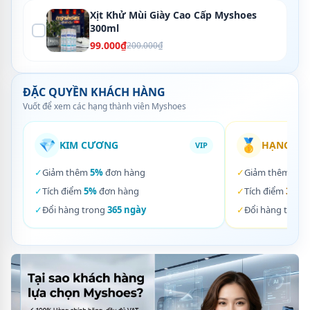
Xịt Khử Mùi Giày Cao Cấp Myshoes
300ml
99.000₫
200.000₫
ĐẶC QUYỀN KHÁCH HÀNG
Vuốt để xem các hạng thành viên Myshoes
💎
🥇
KIM CƯƠNG
HẠNG VÀ
VIP
✓
Giảm thêm
5%
đơn hàng
✓
Giảm thêm
3%
✓
Tích điểm
5%
đơn hàng
✓
Tích điểm
3%
đơ
✓
Đổi hàng trong
365 ngày
✓
Đổi hàng trong