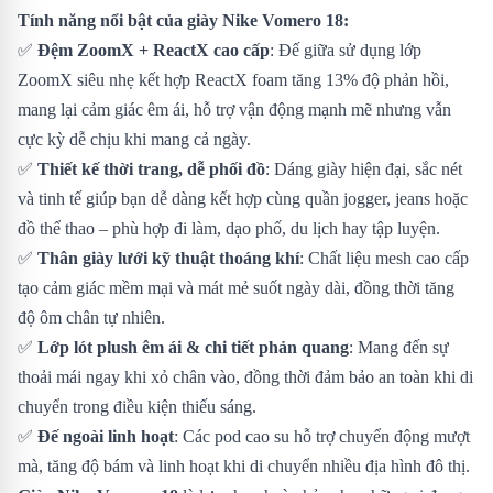
Tính năng nổi bật của giày Nike Vomero 18:
✅
Đệm ZoomX + ReactX cao cấp
: Đế giữa sử dụng lớp
ZoomX siêu nhẹ kết hợp ReactX foam tăng 13% độ phản hồi,
mang lại cảm giác êm ái, hỗ trợ vận động mạnh mẽ nhưng vẫn
cực kỳ dễ chịu khi mang cả ngày.
✅
Thiết kế thời trang, dễ phối đồ
: Dáng giày hiện đại, sắc nét
và tinh tế giúp bạn dễ dàng kết hợp cùng quần jogger, jeans hoặc
đồ thể thao – phù hợp đi làm, dạo phố, du lịch hay tập luyện.
✅
Thân giày lưới kỹ thuật thoáng khí
: Chất liệu mesh cao cấp
tạo cảm giác mềm mại và mát mẻ suốt ngày dài, đồng thời tăng
độ ôm chân tự nhiên.
✅
Lớp lót plush êm ái & chi tiết phản quang
: Mang đến sự
thoải mái ngay khi xỏ chân vào, đồng thời đảm bảo an toàn khi di
chuyển trong điều kiện thiếu sáng.
✅
Đế ngoài linh hoạt
: Các pod cao su hỗ trợ chuyển động mượt
mà, tăng độ bám và linh hoạt khi di chuyển nhiều địa hình đô thị.