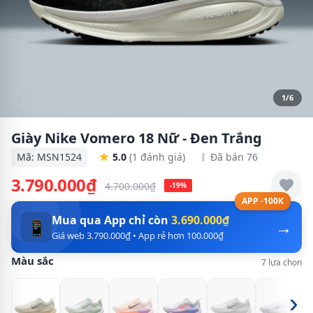
1/6
Giày Nike Vomero 18 Nữ - Đen Trắng
Mã: MSN1524
5.0
(1 đánh giá)
Đã bán 76
3.790.000₫
4.700.000₫
-19%
APP -100K
Mua qua App chỉ còn
3.690.000₫
→
📱
Giá web 3.790.000₫ • App rẻ hơn 100.000₫
Màu sắc
7 lựa chọn
›