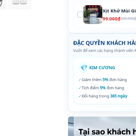
Xịt Khử Mùi G
99.000₫
200.000
ĐẶC QUYỀN KHÁCH H
Vuốt để xem các hạng thành viên
💎
KIM CƯƠNG
✓
Giảm thêm
5%
đơn hàng
✓
Tích điểm
5%
đơn hàng
✓
Đổi hàng trong
365 ngày