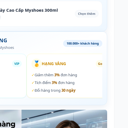
iày Cao Cấp Myshoes 300ml
Chọn thêm
₫
ÀNG
100.000+ khách hàng
 Myshoes
🥇
🏵️
HẠNG VÀNG
VIP
Gold
✓
Giảm thêm
3%
đơn hàng
✓
Giả
✓
Tích điểm
3%
đơn hàng
✓
Tích
✓
Đổi hàng trong
30 ngày
✓
Đổi 