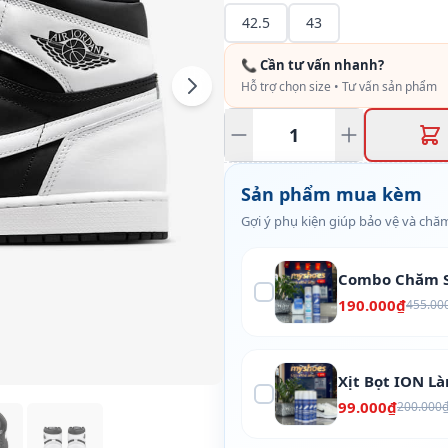
42.5
43
📞 Cần tư vấn nhanh?
Hỗ trợ chọn size • Tư vấn sản phẩm
Sản phẩm mua kèm
Gợi ý phụ kiện giúp bảo vệ và chăm
Combo Chăm S
190.000₫
455.00
Xịt Bọt ION L
99.000₫
200.000