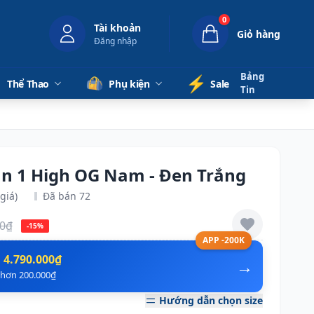
0
Tài khoản
Giỏ hàng
Đăng nhập
Bảng
⚡️
Thể Thao
Phụ kiện
Sale
Tin
dan 1 High OG Nam - Đen Trắng
giá)
Đã bán 72
00₫
-15%
APP -200K
n
4.790.000₫
→
ẻ hơn 200.000₫
Hướng dẫn chọn size