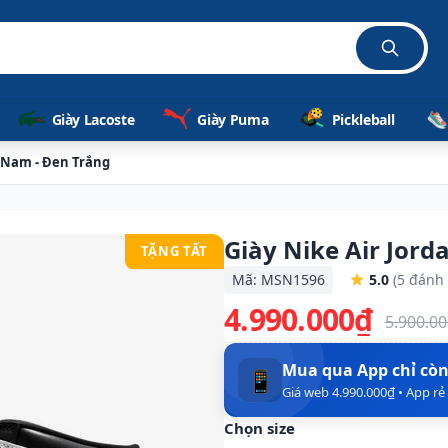
Giày Lacoste
Giày Puma
Pickleball
G Nam - Đen Trắng
Giày Nike Air Jor
TẶNG TẤT
Mã: MSN1596
5.0
(5 đánh 
4.990.000₫
5.900.0
Mua qua App chỉ cò
📱
Giá web 4.990.000₫ • App r
Chọn size