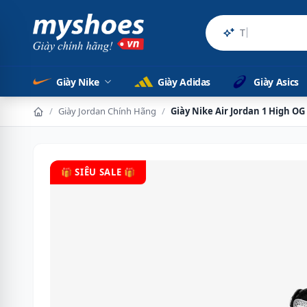
Sản phẩm ch
Giày Nike
Giày Adidas
Giày Asics
/
Giày Jordan Chính Hãng
/
Giày Nike Air Jordan 1 High O
🎁 SIÊU SALE 🎁