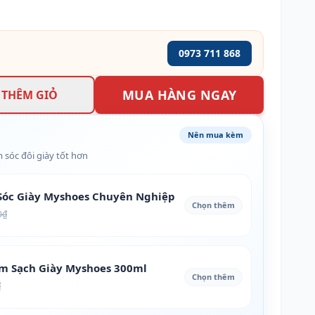
0973 711 868
MUA HÀNG NGAY
THÊM GIỎ
Nên mua kèm
 sóc đôi giày tốt hơn
óc Giày Myshoes Chuyên Nghiệp
Chọn thêm
0₫
àm Sạch Giày Myshoes 300ml
Chọn thêm
₫