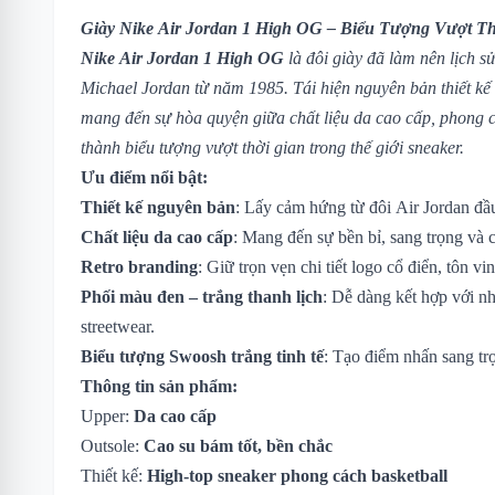
Giày Nike Air Jordan 1 High OG – Biểu Tượng Vượt T
Nike Air Jordan 1 High OG
là đôi giày đã làm nên lịch sử
Michael Jordan từ năm 1985. Tái hiện nguyên bản thiết kế
mang đến sự hòa quyện giữa chất liệu da cao cấp, phong các
thành biểu tượng vượt thời gian trong thế giới sneaker.
Ưu điểm nổi bật:
Thiết kế nguyên bản
: Lấy cảm hứng từ đôi Air Jordan đầ
Chất liệu da cao cấp
: Mang đến sự bền bỉ, sang trọng và 
Retro branding
: Giữ trọn vẹn chi tiết logo cổ điển, tôn vinh
Phối màu đen – trắng thanh lịch
: Dễ dàng kết hợp với nh
streetwear.
Biểu tượng Swoosh trắng tinh tế
: Tạo điểm nhấn sang t
Thông tin sản phẩm:
Upper:
Da cao cấp
Outsole:
Cao su bám tốt, bền chắc
Thiết kế:
High-top sneaker phong cách basketball