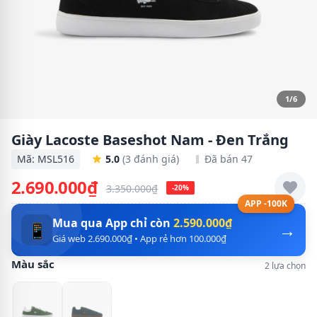
1/6
Giày Lacoste Baseshot Nam - Đen Trắng
Mã: MSL516
5.0
(3 đánh giá)
Đã bán 47
2.690.000₫
3.350.000₫
-20%
APP -100K
Mua qua App chỉ còn
2.590.000₫
→
📱
Giá web 2.690.000₫ • App rẻ hơn 100.000₫
Màu sắc
2 lựa chọn