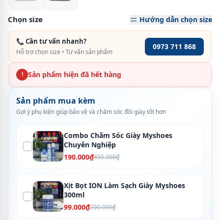
Chọn size
Hướng dẫn chọn size
📞 Cần tư vấn nhanh?
0973 711 868
Hỗ trợ chọn size • Tư vấn sản phẩm
Sản phẩm hiện đã hết hàng
!
Sản phẩm mua kèm
Gợi ý phụ kiện giúp bảo vệ và chăm sóc đôi giày tốt hơn
Combo Chăm Sóc Giày Myshoes
Chuyên Nghiệp
190.000₫
455.000₫
Xịt Bọt ION Làm Sạch Giày Myshoes
300ml
99.000₫
200.000₫