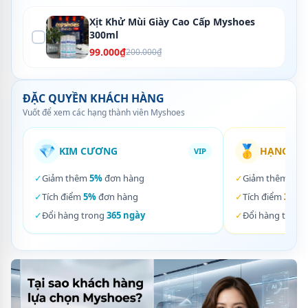
Xịt Khử Mùi Giày Cao Cấp Myshoes
300ml
99.000₫
200.000₫
ĐẶC QUYỀN KHÁCH HÀNG
Vuốt để xem các hạng thành viên Myshoes
💎
🥇
KIM CƯƠNG
HẠNG VÀ
VIP
✓
Giảm thêm
5%
đơn hàng
✓
Giảm thêm
3%
✓
Tích điểm
5%
đơn hàng
✓
Tích điểm
3%
đơ
✓
Đổi hàng trong
365 ngày
✓
Đổi hàng trong