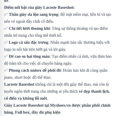
kế
.
Điểm nổi bật của giày Lacoste Baseshot:
✅
Thân giày da lộn sang trọng
: Bề mặt mềm mại, bền bỉ và tạo
nên vẻ ngoài đầy chất cổ điển.
✅
Chi tiết lưới thoáng khí
: Tăng sự thông thoáng và tạo điểm
nhấn trẻ trung cho tổng thể thiết kế.
✅
Logo cá sấu đặc trưng
: Nhấn mạnh bản sắc thương hiệu với
logo in nổi bật trên lưỡi gà và lót giày.
✅
Đế cao su hai tông màu
: Tạo điểm nhấn cá tính, vừa đảm bảo
độ bám tốt cho việc di chuyển hàng ngày.
✅
Phong cách unisex dễ phối đồ
: Hoàn hảo khi đi cùng quần
jeans, short hoặc đồ thể thao.
Lacoste Baseshot
không chỉ là một đôi giày thể thao, mà còn là
tuyên ngôn thời trang cho những ai yêu thích
vẻ đẹp thanh lịch,
cổ điển và không lỗi mốt
.
Giày Lacoste Baseshot
tại Myshoes.vn được phân phối chính
hãng. Full box, đầy đủ phụ kiện