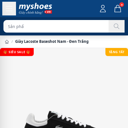
0
Sản phẩm chính hã
/
Giày Lacoste Baseshot Nam - Đen Trắng
🎁 SIÊU SALE 🎁
TẶNG TẤT