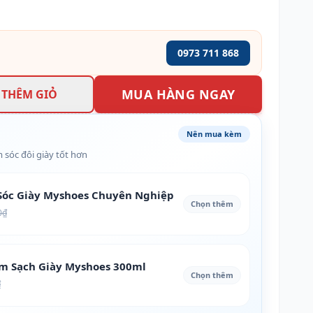
0973 711 868
MUA HÀNG NGAY
THÊM GIỎ
Nên mua kèm
 sóc đôi giày tốt hơn
óc Giày Myshoes Chuyên Nghiệp
Chọn thêm
0₫
àm Sạch Giày Myshoes 300ml
Chọn thêm
₫