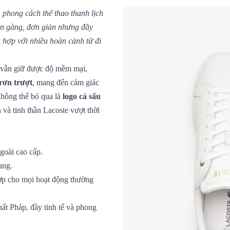
phong cách thể thao thanh lịch
gọn gàng, đơn giản nhưng đầy
ù hợp với nhiều hoàn cảnh từ đi
 vẫn giữ được độ mềm mại,
trơn trượt
, mang đến cảm giác
không thể bỏ qua là
logo cá sấu
 và tinh thần Lacoste vượt thời
goài cao cấp.
ang.
hợp cho mọi hoạt động thường
ất Pháp, đầy tinh tế và phong