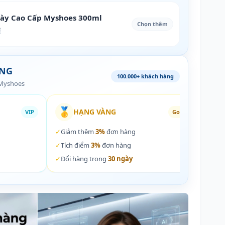
iày Cao Cấp Myshoes 300ml
Chọn thêm
₫
ÀNG
100.000+ khách hàng
 Myshoes
🥇
🏵️
HẠNG VÀNG
VIP
Gold
✓
Giảm thêm
3%
đơn hàng
✓
Giả
✓
Tích điểm
3%
đơn hàng
✓
Tích
✓
Đổi hàng trong
30 ngày
✓
Đổi 