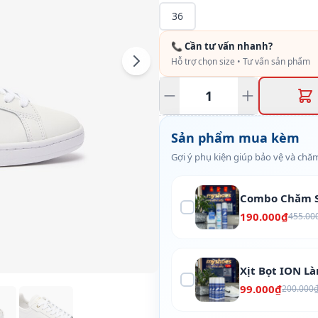
36
📞 Cần tư vấn nhanh?
Hỗ trợ chọn size • Tư vấn sản phẩm
Sản phẩm mua kèm
Gợi ý phụ kiện giúp bảo vệ và chăm
Combo Chăm S
190.000₫
455.00
Xịt Bọt ION L
99.000₫
200.000