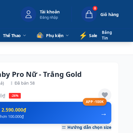
0
Tài khoản
Giỏ hàng
Đăng nhập
Bảng
⚡️
Thể Thao
Phụ kiện
Sale
Tin
aby Pro Nữ - Trắng Gold
á)
Đã bán 58
00₫
-26%
APP -100K
n
2.590.000₫
→
ẻ hơn 100.000₫
Hướng dẫn chọn size