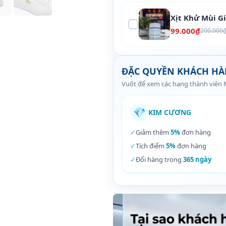
Xịt Khử Mùi G
99.000₫
200.000
ĐẶC QUYỀN KHÁCH H
Vuốt để xem các hạng thành viên
💎
KIM CƯƠNG
✓
Giảm thêm
5%
đơn hàng
✓
Tích điểm
5%
đơn hàng
✓
Đổi hàng trong
365 ngày