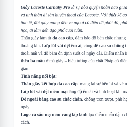
Giày Lacoste Carnaby Pro
là sự hòa quyện hoàn hảo giữa 
và tinh thần di sản huyền thoại của Lacoste. Với thiết kế 
tinh tế, đôi giày mang đến vẻ ngoài cổ điển dễ phối đồ, ph
học, đi làm đến dạo phố cuối tuần.
Thân giày làm từ
da cao cấp
, đảm bảo độ bền chắc nhưng
thoáng khí.
Lớp lót vải dệt êm ái
, cùng
đế cao su chống 
thoải mái và độ bám ổn định suốt cả ngày dài. Điểm nhấn 
thêu ba màu
ở má giày – biểu tượng của chất Pháp cổ điển
gian.
Tính năng nổi bật:
Thân giày kết hợp da cao cấp
mang lại sự bền bỉ và vẻ n
Lớp lót vải dệt mềm mại
tăng độ êm ái và linh hoạt khi m
Đế ngoài bằng cao su chắc chắn
, chống trơn trượt, phù 
ngày.
Logo cá sấu mạ màu vàng lấp lánh
tạo điểm nhấn đậm ch
cách.