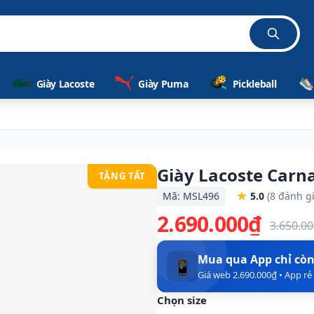
Giày Lacoste
Giày Puma
Pickleball
Giày Lacoste Carn
TẶNG TẤT
Mã: MSL496
5.0
(8 đánh gi
2.690.000₫
3.650.0
Mua qua App chỉ cò
📱
Giá web 2.690.000₫ • App r
Chọn size