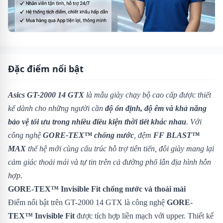
Đặc điểm nổi bật
Asics GT-2000 14 GTX
là mẫu giày chạy bộ cao cấp được thiết
kế dành cho những người cần
độ ổn định, độ êm và khả năng
bảo vệ tối ưu trong nhiều điều kiện thời tiết khác nhau
. Với
công nghệ
GORE-TEX™ chống nước
, đệm
FF BLAST™
MAX
thế hệ mới cùng cấu trúc hỗ trợ tiên tiến, đôi giày mang lại
cảm giác thoải mái và tự tin trên cả đường phố lẫn địa hình hỗn
hợp.
GORE-TEX™ Invisible Fit chống nước và thoải mái
Điểm nổi bật trên GT-2000 14 GTX là công nghệ
GORE-
TEX™ Invisible Fit
được tích hợp liền mạch với upper. Thiết kế