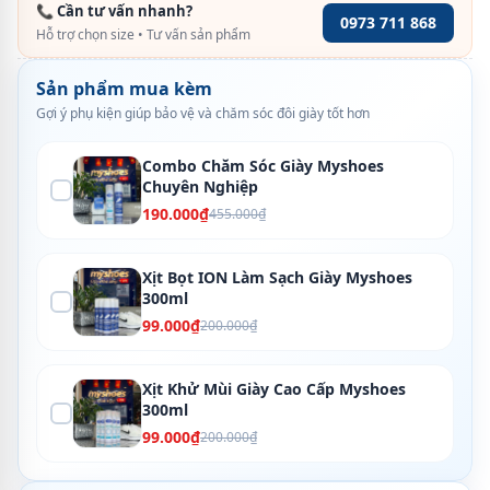
📞 Cần tư vấn nhanh?
0973 711 868
Hỗ trợ chọn size • Tư vấn sản phẩm
Sản phẩm mua kèm
Gợi ý phụ kiện giúp bảo vệ và chăm sóc đôi giày tốt hơn
Combo Chăm Sóc Giày Myshoes
Chuyên Nghiệp
190.000₫
455.000₫
Xịt Bọt ION Làm Sạch Giày Myshoes
300ml
99.000₫
200.000₫
Xịt Khử Mùi Giày Cao Cấp Myshoes
300ml
99.000₫
200.000₫