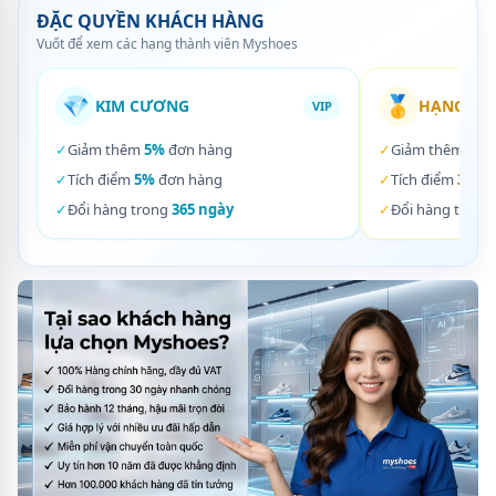
ĐẶC QUYỀN KHÁCH HÀNG
Vuốt để xem các hạng thành viên Myshoes
💎
🥇
KIM CƯƠNG
HẠNG VÀ
VIP
✓
Giảm thêm
5%
đơn hàng
✓
Giảm thêm
3%
✓
Tích điểm
5%
đơn hàng
✓
Tích điểm
3%
đơ
✓
Đổi hàng trong
365 ngày
✓
Đổi hàng trong