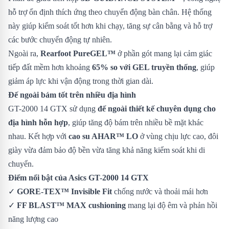
hỗ trợ ổn định thích ứng theo chuyển động bàn chân. Hệ thống
này giúp kiểm soát tốt hơn khi chạy, tăng sự cân bằng và hỗ trợ
các bước chuyển động tự nhiên.
Ngoài ra,
Rearfoot PureGEL™
ở phần gót mang lại cảm giác
tiếp đất mềm hơn khoảng
65% so với GEL truyền thống
, giúp
giảm áp lực khi vận động trong thời gian dài.
Đế ngoài bám tốt trên nhiều địa hình
GT-2000 14 GTX sử dụng
đế ngoài thiết kế chuyên dụng cho
địa hình hỗn hợp
, giúp tăng độ bám trên nhiều bề mặt khác
nhau. Kết hợp với
cao su AHAR™ LO
ở vùng chịu lực cao, đôi
giày vừa đảm bảo độ bền vừa tăng khả năng kiểm soát khi di
chuyển.
Điểm nổi bật của Asics GT-2000 14 GTX
✓
GORE-TEX™ Invisible Fit
chống nước và thoải mái hơn
✓
FF BLAST™ MAX cushioning
mang lại độ êm và phản hồi
năng lượng cao