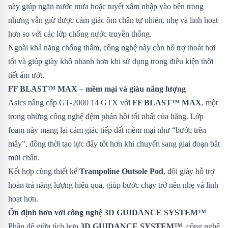
này giúp ngăn nước mưa hoặc tuyết xâm nhập vào bên trong
nhưng vẫn giữ được cảm giác ôm chân tự nhiên, nhẹ và linh hoạt
hơn so với các lớp chống nước truyền thống.
Ngoài khả năng chống thấm, công nghệ này còn hỗ trợ thoát hơi
tốt và giúp giày khô nhanh hơn khi sử dụng trong điều kiện thời
tiết ẩm ướt.
FF BLAST™ MAX – mềm mại và giàu năng lượng
Asics nâng cấp GT-2000 14 GTX với
FF BLAST™ MAX
, một
trong những công nghệ đệm phản hồi tốt nhất của hãng. Lớp
foam này mang lại cảm giác tiếp đất mềm mại như “bước trên
mây”, đồng thời tạo lực đẩy tốt hơn khi chuyển sang giai đoạn bật
mũi chân.
Kết hợp cùng thiết kế
Trampoline Outsole Pod
, đôi giày hỗ trợ
hoàn trả năng lượng hiệu quả, giúp bước chạy trở nên nhẹ và linh
hoạt hơn.
Ổn định hơn với công nghệ 3D GUIDANCE SYSTEM™
Phần đế giữa tích hợp
3D GUIDANCE SYSTEM™
, công nghệ