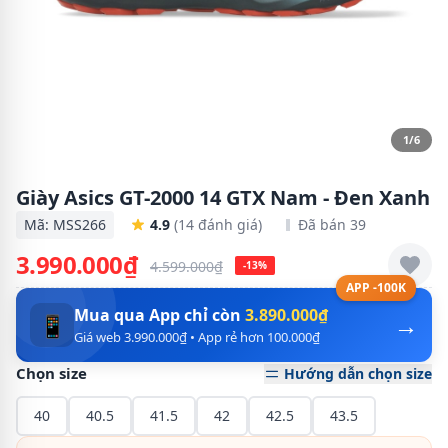
1/6
Giày Asics GT-2000 14 GTX Nam - Đen Xanh
Mã: MSS266
4.9
(14 đánh giá)
Đã bán 39
3.990.000₫
4.599.000₫
-13%
APP -100K
Mua qua App chỉ còn
3.890.000₫
→
📱
Giá web 3.990.000₫ • App rẻ hơn 100.000₫
Chọn size
Hướng dẫn chọn size
40
40.5
41.5
42
42.5
43.5