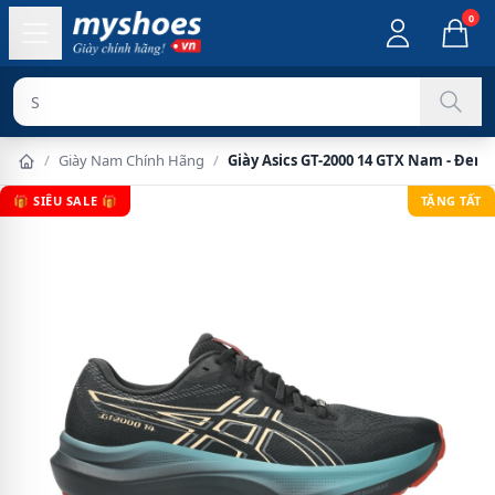
0
Sản phẩm chín
/
Giày Nam Chính Hãng
/
Giày Asics GT-2000 14 GTX Nam - Đen
🎁 SIÊU SALE 🎁
TẶNG TẤT