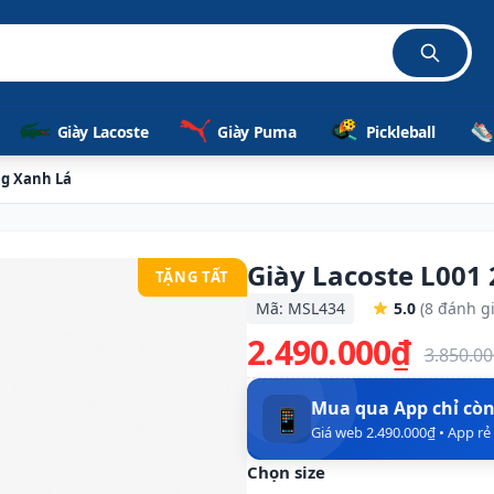
Giày Lacoste
Giày Puma
Pickleball
ng Xanh Lá
Giày Lacoste L001
TẶNG TẤT
Mã: MSL434
5.0
(8 đánh gi
2.490.000₫
3.850.0
Mua qua App chỉ cò
📱
Giá web 2.490.000₫ • App r
Chọn size