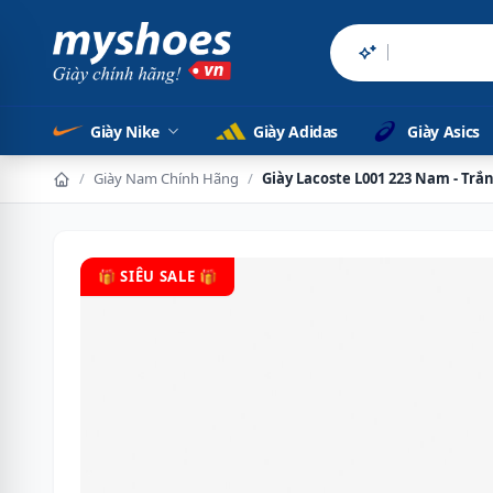
Sản phẩm c
Giày Nike
Giày Adidas
Giày Asics
/
Giày Nam Chính Hãng
/
Giày Lacoste L001 223 Nam - Trắ
🎁 SIÊU SALE 🎁