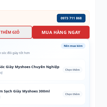
0973 711 868
MUA HÀNG NGAY
THÊM GIỎ
Nên mua kèm
 sóc đôi giày tốt hơn
óc Giày Myshoes Chuyên Nghiệp
Chọn thêm
0₫
àm Sạch Giày Myshoes 300ml
Chọn thêm
₫