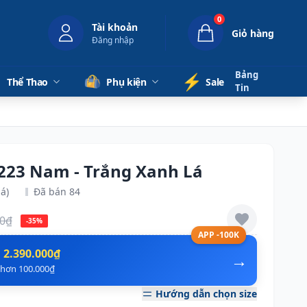
0
Tài khoản
Giỏ hàng
Đăng nhập
Bảng
⚡️
Thể Thao
Phụ kiện
Sale
Tin
 223 Nam - Trắng Xanh Lá
á)
Đã bán 84
00₫
-35%
APP -100K
n
2.390.000₫
→
ẻ hơn 100.000₫
Hướng dẫn chọn size