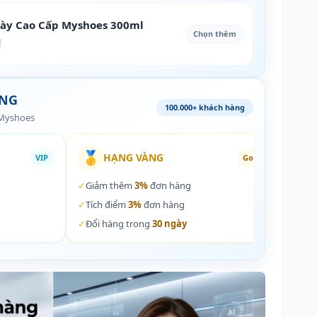
iày Cao Cấp Myshoes 300ml
Chọn thêm
₫
ÀNG
100.000+ khách hàng
 Myshoes
🥇
🏵️
HẠNG VÀNG
VIP
Gold
✓
Giảm thêm
3%
đơn hàng
✓
Giả
✓
Tích điểm
3%
đơn hàng
✓
Tích
✓
Đổi hàng trong
30 ngày
✓
Đổi 