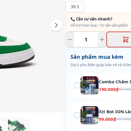
39.5
📞 Cần tư vấn nhanh?
Hỗ trợ chọn size • Tư vấn sản phẩm
Sản phẩm mua kèm
Gợi ý phụ kiện giúp bảo vệ và chăm
Combo Chăm S
190.000₫
455.00
Xịt Bọt ION L
99.000₫
200.000