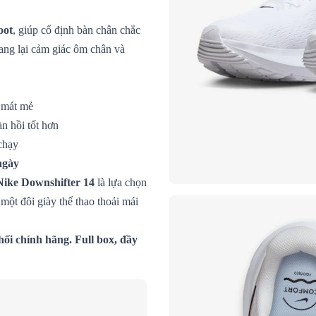
oot
, giúp cố định bàn chân chắc
ang lại cảm giác ôm chân và
 mát mẻ
n hồi tốt hơn
chạy
ngày
Nike Downshifter 14
là lựa chọn
ột đôi giày thể thao thoải mái
ối chính hãng. Full box, đầy