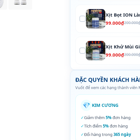
Xịt Bọt ION L
99.000₫
200.000
Xịt Khử Mùi G
99.000₫
200.000
ĐẶC QUYỀN KHÁCH H
Vuốt để xem các hạng thành viên
💎
KIM CƯƠNG
✓
Giảm thêm
5%
đơn hàng
✓
Tích điểm
5%
đơn hàng
✓
Đổi hàng trong
365 ngày