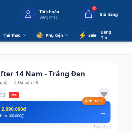
0
Tài khoản
Giỏ hàng
Đăng nhập
Bảng
⚡️
Thể Thao
Phụ kiện
Sale
Tin
fter 14 Nam - Trắng Đen
giá)
Đã bán 58
00₫
-9%
APP -100K
n
2.090.000₫
→
ẻ hơn 100.000₫
5 lựa chọn