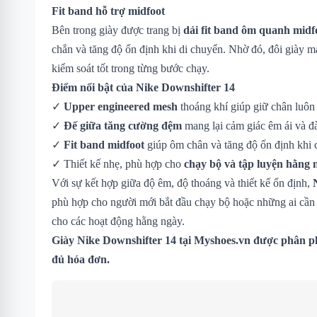
Fit band hỗ trợ midfoot
Bên trong giày được trang bị
dải fit band ôm quanh midf
chắn và tăng độ ổn định khi di chuyển. Nhờ đó, đôi giày m
kiểm soát tốt trong từng bước chạy.
Điểm nổi bật của Nike Downshifter 14
✓
Upper engineered mesh
thoáng khí giúp giữ chân luôn
✓
Đế giữa tăng cường đệm
mang lại cảm giác êm ái và đà
✓
Fit band midfoot
giúp ôm chân và tăng độ ổn định khi 
✓ Thiết kế nhẹ, phù hợp cho
chạy bộ và tập luyện hằng 
Với sự kết hợp giữa độ êm, độ thoáng và thiết kế ổn định,
phù hợp cho người mới bắt đầu chạy bộ hoặc những ai cần m
cho các hoạt động hằng ngày.
Giày Nike Downshifter 14 tại Myshoes.vn được phân ph
đủ hóa đơn.