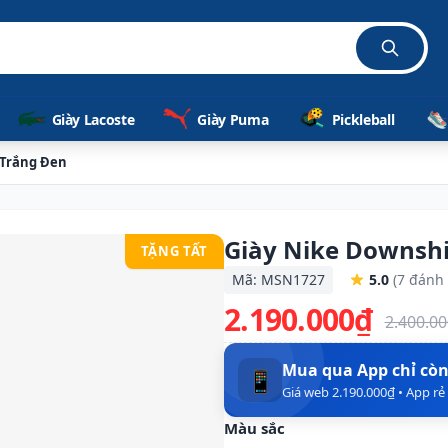
Giày Lacoste
Giày Puma
Pickleball
 Trắng Đen
Giày Nike Downshi
TẶNG TẤT
Mã: MSN1727
5.0
(7 đánh 
2.190.000₫
2.400.0
Mua qua App chỉ cò
📱
Giá web 2.190.000₫ • App r
Màu sắc