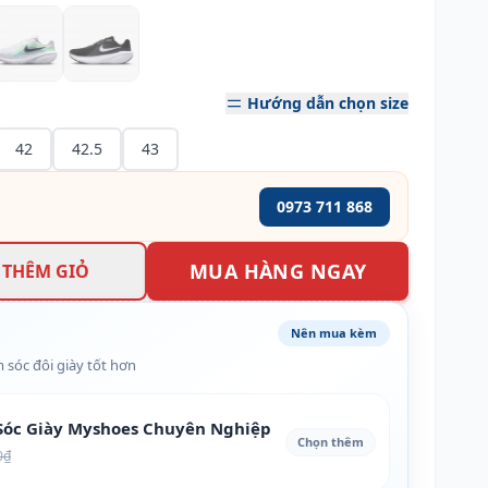
Hướng dẫn chọn size
42
42.5
43
0973 711 868
MUA HÀNG NGAY
THÊM GIỎ
Nên mua kèm
 sóc đôi giày tốt hơn
óc Giày Myshoes Chuyên Nghiệp
Chọn thêm
0₫