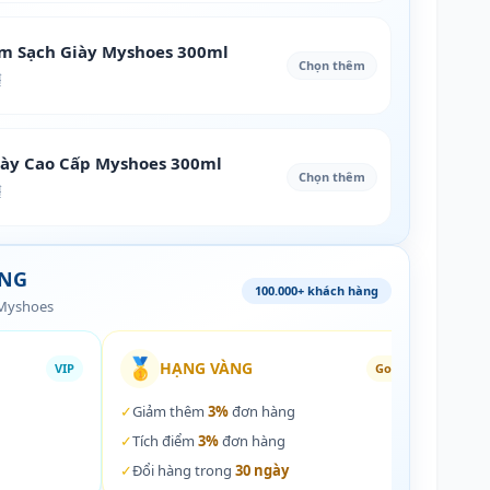
àm Sạch Giày Myshoes 300ml
Chọn thêm
₫
iày Cao Cấp Myshoes 300ml
Chọn thêm
₫
ÀNG
100.000+ khách hàng
 Myshoes
🥇
🏵️
HẠNG VÀNG
VIP
Gold
✓
Giảm thêm
3%
đơn hàng
✓
Giả
✓
Tích điểm
3%
đơn hàng
✓
Tích
✓
Đổi hàng trong
30 ngày
✓
Đổi 