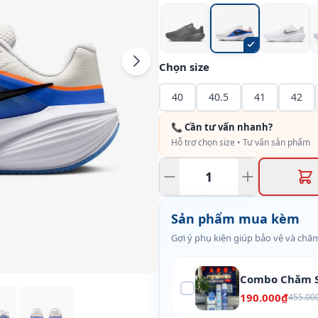
Chọn size
40
40.5
41
42
📞 Cần tư vấn nhanh?
Hỗ trợ chọn size • Tư vấn sản phẩm
Sản phẩm mua kèm
Gợi ý phụ kiện giúp bảo vệ và chăm
Combo Chăm S
190.000₫
455.00