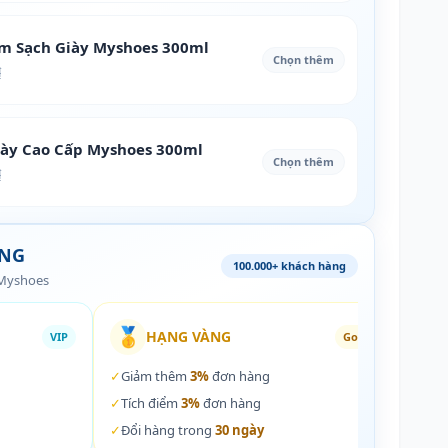
àm Sạch Giày Myshoes 300ml
Chọn thêm
₫
iày Cao Cấp Myshoes 300ml
Chọn thêm
₫
ÀNG
100.000+ khách hàng
 Myshoes
🥇
🏵️
HẠNG VÀNG
VIP
Gold
✓
Giảm thêm
3%
đơn hàng
✓
Giả
✓
Tích điểm
3%
đơn hàng
✓
Tích
✓
Đổi hàng trong
30 ngày
✓
Đổi 