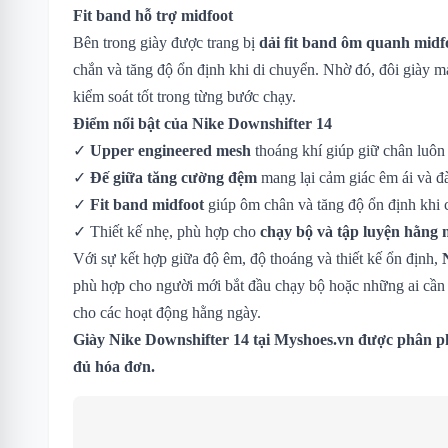
Fit band hỗ trợ midfoot
Bên trong giày được trang bị
dải fit band ôm quanh midf
chắn và tăng độ ổn định khi di chuyển. Nhờ đó, đôi giày m
kiểm soát tốt trong từng bước chạy.
Điểm nổi bật của Nike Downshifter 14
✓
Upper engineered mesh
thoáng khí giúp giữ chân luôn
✓
Đế giữa tăng cường đệm
mang lại cảm giác êm ái và đà
✓
Fit band midfoot
giúp ôm chân và tăng độ ổn định khi 
✓ Thiết kế nhẹ, phù hợp cho
chạy bộ và tập luyện hằng 
Với sự kết hợp giữa độ êm, độ thoáng và thiết kế ổn định,
phù hợp cho người mới bắt đầu chạy bộ hoặc những ai cần m
cho các hoạt động hằng ngày.
Giày Nike Downshifter 14 tại Myshoes.vn được phân ph
đủ hóa đơn.