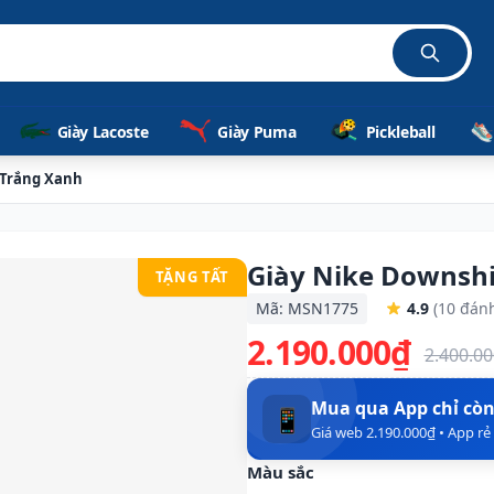
Giày Lacoste
Giày Puma
Pickleball
 Trắng Xanh
Giày Nike Downshi
TẶNG TẤT
Mã: MSN1775
4.9
(10 đánh
2.190.000₫
2.400.0
Mua qua App chỉ cò
📱
Giá web 2.190.000₫ • App r
Màu sắc