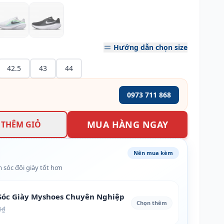
Hướng dẫn chọn size
42.5
43
44
0973 711 868
MUA HÀNG NGAY
THÊM GIỎ
Nên mua kèm
 sóc đôi giày tốt hơn
óc Giày Myshoes Chuyên Nghiệp
Chọn thêm
0₫