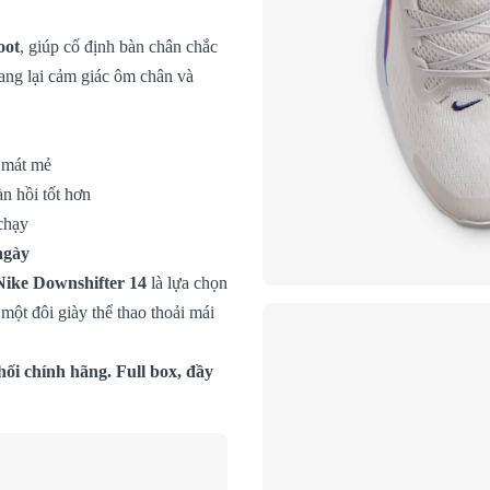
oot
, giúp cố định bàn chân chắc
ang lại cảm giác ôm chân và
 mát mẻ
n hồi tốt hơn
chạy
ngày
Nike Downshifter 14
là lựa chọn
ột đôi giày thể thao thoải mái
ối chính hãng. Full box, đầy