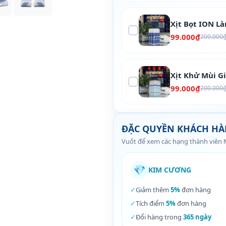
Xịt Bọt ION L
99.000₫
200.000
Xịt Khử Mùi G
99.000₫
200.000
ĐẶC QUYỀN KHÁCH H
Vuốt để xem các hạng thành viên
💎
KIM CƯƠNG
✓
Giảm thêm
5%
đơn hàng
✓
Tích điểm
5%
đơn hàng
✓
Đổi hàng trong
365 ngày