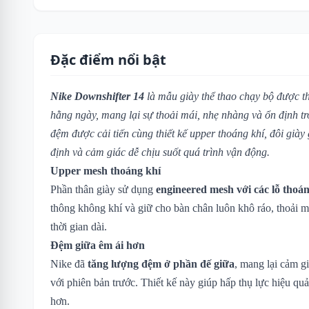
Đặc điểm nổi bật
Nike Downshifter 14
là mẫu giày thể thao chạy bộ được th
hằng ngày, mang lại sự thoải mái, nhẹ nhàng và ổn định t
đệm được cải tiến cùng thiết kế upper thoáng khí, đôi giày
định và cảm giác dễ chịu suốt quá trình vận động.
Upper mesh thoáng khí
Phần thân giày sử dụng
engineered mesh với các lỗ thoá
thông không khí và giữ cho bàn chân luôn khô ráo, thoải m
thời gian dài.
Đệm giữa êm ái hơn
Nike đã
tăng lượng đệm ở phần đế giữa
, mang lại cảm gi
với phiên bản trước. Thiết kế này giúp hấp thụ lực hiệu qu
hơn.