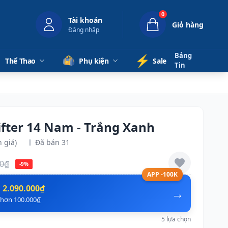
0
Tài khoản
Giỏ hàng
Đăng nhập
Bảng
⚡️
Thể Thao
Phụ kiện
Sale
Tin
fter 14 Nam - Trắng Xanh
 giá)
Đã bán 31
00₫
-9%
APP -100K
n
2.090.000₫
→
ẻ hơn 100.000₫
5 lựa chọn