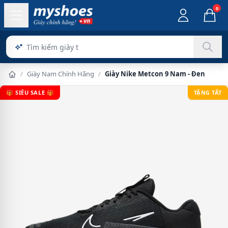
0
/
Giày Nam Chính Hãng
/
Giày Nike Metcon 9 Nam - Đen
🎁 SIÊU SALE 🎁
TẶNG TẤT