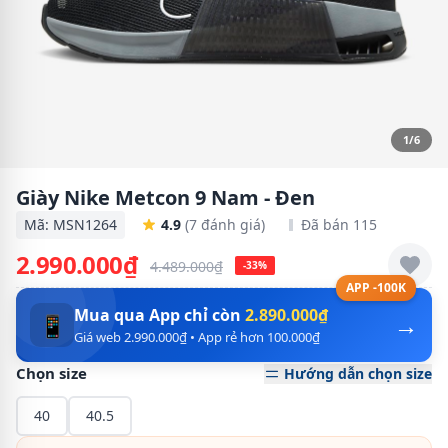
1/6
Giày Nike Metcon 9 Nam - Đen
Mã: MSN1264
4.9
(7 đánh giá)
Đã bán 115
2.990.000₫
4.489.000₫
-33%
APP -100K
Mua qua App chỉ còn
2.890.000₫
→
📱
Giá web 2.990.000₫ • App rẻ hơn 100.000₫
Chọn size
Hướng dẫn chọn size
40
40.5