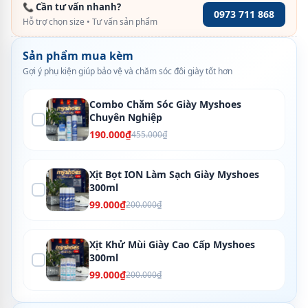
📞 Cần tư vấn nhanh?
0973 711 868
Hỗ trợ chọn size • Tư vấn sản phẩm
Sản phẩm mua kèm
Gợi ý phụ kiện giúp bảo vệ và chăm sóc đôi giày tốt hơn
Combo Chăm Sóc Giày Myshoes
Chuyên Nghiệp
190.000₫
455.000₫
Xịt Bọt ION Làm Sạch Giày Myshoes
300ml
99.000₫
200.000₫
Xịt Khử Mùi Giày Cao Cấp Myshoes
300ml
99.000₫
200.000₫