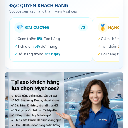
ĐẶC QUYỀN KHÁCH HÀNG
Vuốt để xem các hạng thành viên Myshoes
💎
🥇
KIM CƯƠNG
HẠNG VÀ
VIP
✓
Giảm thêm
5%
đơn hàng
✓
Giảm thêm
3%
✓
Tích điểm
5%
đơn hàng
✓
Tích điểm
3%
đơ
✓
Đổi hàng trong
365 ngày
✓
Đổi hàng trong