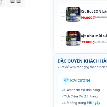
Xịt Bọt ION L
99.000₫
200.000
Xịt Khử Mùi G
99.000₫
200.000
ĐẶC QUYỀN KHÁCH H
Vuốt để xem các hạng thành viên
💎
KIM CƯƠNG
✓
Giảm thêm
5%
đơn hàng
✓
Tích điểm
5%
đơn hàng
✓
Đổi hàng trong
365 ngày