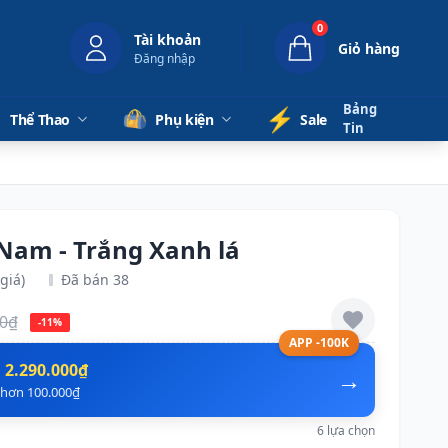
0
Tài khoản
Giỏ hàng
Đăng nhập
Bảng
⚡️
Thể Thao
Phụ kiện
Sale
Tin
 Nam - Trắng Xanh lá
giá)
Đã bán 38
00₫
-11%
APP -100K
n
2.290.000₫
→
ẻ hơn 100.000₫
6 lựa chọn