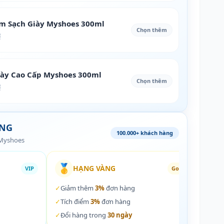
àm Sạch Giày Myshoes 300ml
Chọn thêm
₫
iày Cao Cấp Myshoes 300ml
Chọn thêm
₫
ÀNG
100.000+ khách hàng
 Myshoes
🥇
🏵️
HẠNG VÀNG
VIP
Gold
✓
Giảm thêm
3%
đơn hàng
✓
Giả
✓
Tích điểm
3%
đơn hàng
✓
Tích
✓
Đổi hàng trong
30 ngày
✓
Đổi 