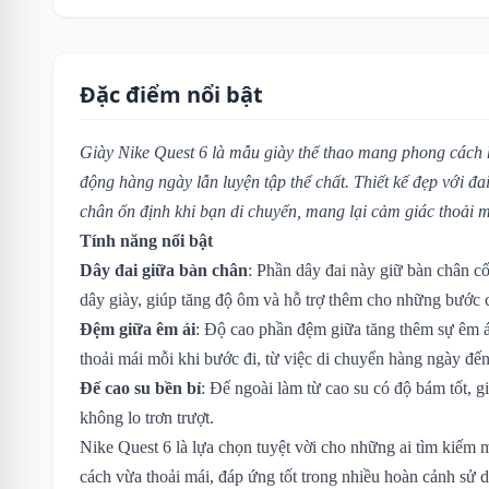
Đặc điểm nổi bật
Giày Nike Quest 6 là mẫu giày thể thao mang phong cách 
động hàng ngày lẫn luyện tập thể chất. Thiết kế đẹp với đ
chân ổn định khi bạn di chuyển, mang lại cảm giác thoải m
Tính năng nổi bật
Dây đai giữa bàn chân
: Phần dây đai này giữ bàn chân cố
dây giày, giúp tăng độ ôm và hỗ trợ thêm cho những bước
Đệm giữa êm ái
: Độ cao phần đệm giữa tăng thêm sự êm ái
thoải mái mỗi khi bước đi, từ việc di chuyển hàng ngày đế
Đế cao su bền bỉ
: Đế ngoài làm từ cao su có độ bám tốt, g
không lo trơn trượt.
Nike Quest 6 là lựa chọn tuyệt vời cho những ai tìm kiếm 
cách vừa thoải mái, đáp ứng tốt trong nhiều hoàn cảnh sử 