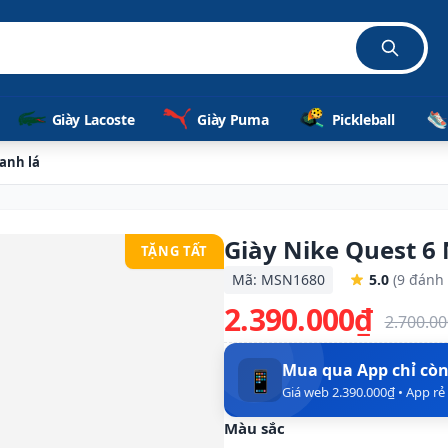
hãn
Giày Lacoste
Giày Puma
Pickleball
anh lá
Giày Nike Quest 6
TẶNG TẤT
Mã: MSN1680
5.0
(9 đánh 
2.390.000₫
2.700.0
Mua qua App chỉ cò
📱
Giá web 2.390.000₫ • App r
Màu sắc