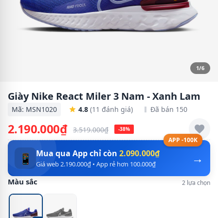
1/6
Giày Nike React Miler 3 Nam - Xanh Lam
Mã: MSN1020
4.8
(11 đánh giá)
Đã bán 150
2.190.000₫
3.519.000₫
-38%
APP -100K
Mua qua App chỉ còn
2.090.000₫
→
📱
Giá web 2.190.000₫ • App rẻ hơn 100.000₫
Màu sắc
2 lựa chọn