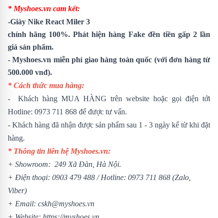
* Myshoes.vn cam kết:
-
Giày Nike React Miler 3
chính hãng 100%. Phát hiện hàng Fake đền tiền gấp 2 lần
giá sản phẩm.
- Myshoes.vn miễn phí giao hàng toàn quốc (với đơn hàng từ
500.000 vnđ).
* Cách thức mua hàng:
- Khách hàng MUA HÀNG trên website hoặc gọi điện tới
Hotline:
0973 711 868
để được tư vấn.
- Khách hàng đã nhận được sản phẩm sau 1 - 3 ngày kể từ khi đặt
hàng.
* Thông tin liên hệ Myshoes.vn:
+ Showroom: 249 Xã Đàn, Hà Nội.
+ Điện thoại:
0903 479 488
/
Hotline:
0973 711 868
(Zalo,
Viber)
+ Email: cskh@myshoes.vn
+ Website:
https://myshoes.vn