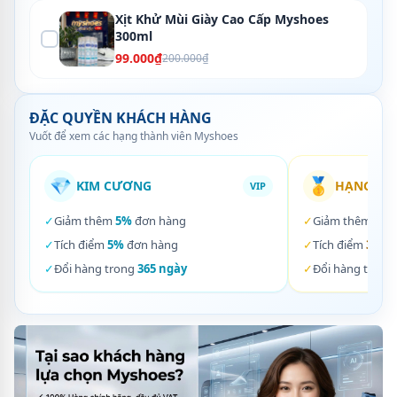
Xịt Khử Mùi Giày Cao Cấp Myshoes
300ml
99.000₫
200.000₫
ĐẶC QUYỀN KHÁCH HÀNG
Vuốt để xem các hạng thành viên Myshoes
💎
🥇
KIM CƯƠNG
HẠNG VÀ
VIP
✓
Giảm thêm
5%
đơn hàng
✓
Giảm thêm
3%
✓
Tích điểm
5%
đơn hàng
✓
Tích điểm
3%
đơ
✓
Đổi hàng trong
365 ngày
✓
Đổi hàng trong