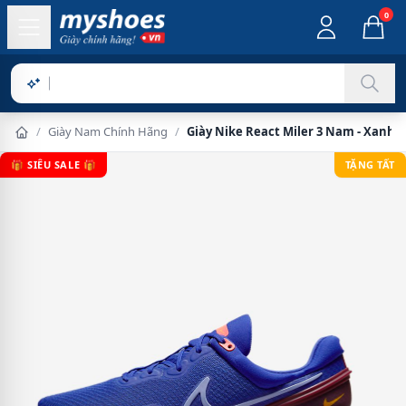
0
Sản phẩm
/
Giày Nam Chính Hãng
/
Giày Nike React Miler 3 Nam - Xanh 
🎁 SIÊU SALE 🎁
TẶNG TẤT