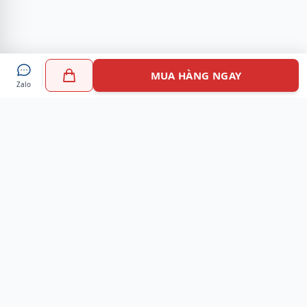
MUA HÀNG NGAY
Zalo
Myshoes là nền tảng mua sắm giày chính hãng hàng đầu