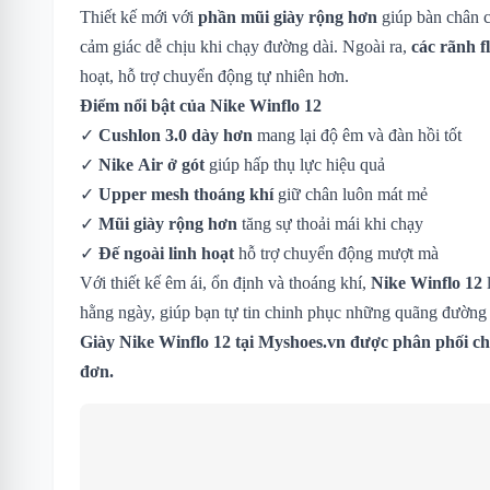
Thiết kế mới với
phần mũi giày rộng hơn
giúp bàn chân c
cảm giác dễ chịu khi chạy đường dài. Ngoài ra,
các rãnh f
hoạt, hỗ trợ chuyển động tự nhiên hơn.
Điểm nổi bật của Nike Winflo 12
✓
Cushlon 3.0 dày hơn
mang lại độ êm và đàn hồi tốt
✓
Nike Air ở gót
giúp hấp thụ lực hiệu quả
✓
Upper mesh thoáng khí
giữ chân luôn mát mẻ
✓
Mũi giày rộng hơn
tăng sự thoải mái khi chạy
✓
Đế ngoài linh hoạt
hỗ trợ chuyển động mượt mà
Với thiết kế êm ái, ổn định và thoáng khí,
Nike Winflo 12
l
hằng ngày, giúp bạn tự tin chinh phục những quãng đường 
Giày Nike Winflo 12 tại Myshoes.vn được phân phối ch
đơn.