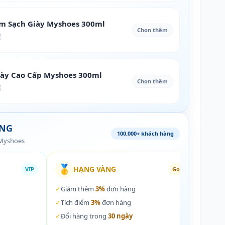
àm Sạch Giày Myshoes 300ml
Chọn thêm
₫
iày Cao Cấp Myshoes 300ml
Chọn thêm
₫
ÀNG
100.000+ khách hàng
 Myshoes
🥇
🏵️
HẠNG VÀNG
VIP
Gold
✓
Giảm thêm
3%
đơn hàng
✓
Giả
✓
Tích điểm
3%
đơn hàng
✓
Tích
✓
Đổi hàng trong
30 ngày
✓
Đổi 