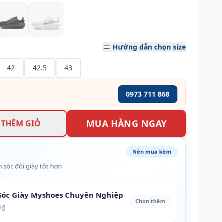
Hướng dẫn chọn size
42
42.5
43
0973 711 868
MUA HÀNG NGAY
THÊM GIỎ
Nên mua kèm
 sóc đôi giày tốt hơn
óc Giày Myshoes Chuyên Nghiệp
Chọn thêm
0₫