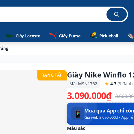
Giày Lacoste
Giày Puma
Pickleball
Trắng
Giày Nike Winflo 
TẶNG TẤT
Mã: MSN1762
4.7
(3 đánh 
3.090.000₫
3.500.0
Mua qua App chỉ cò
📱
Giá web 3.090.000₫ • App r
Màu sắc