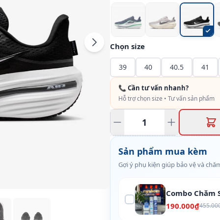
Chọn size
39
40
40.5
41
📞 Cần tư vấn nhanh?
Hỗ trợ chọn size • Tư vấn sản phẩm
Sản phẩm mua kèm
Gợi ý phụ kiện giúp bảo vệ và chăm
Combo Chăm S
190.000₫
455.00