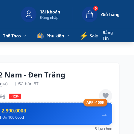
0
Tài khoản
Giỏ hàng
Đăng nhập
Bảng
⚡️
Thể Thao
Phụ kiện
Sale
Tin
12 Nam - Đen Trắng
giá)
Đã bán 37
00₫
-12%
APP -100K
n
2.990.000₫
→
ẻ hơn 100.000₫
5 lựa chọn