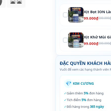
Xịt Bọt ION L
99.000₫
200.000
Xịt Khử Mùi G
99.000₫
200.000
ĐẶC QUYỀN KHÁCH H
Vuốt để xem các hạng thành viên
💎
KIM CƯƠNG
✓
Giảm thêm
5%
đơn hàng
✓
Tích điểm
5%
đơn hàng
✓
Đổi hàng trong
365 ngày