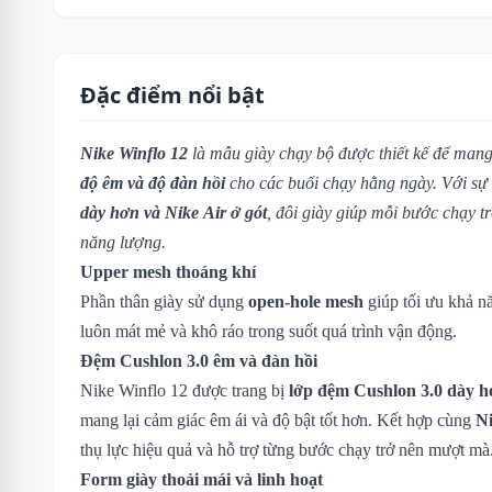
Đặc điểm nổi bật
Nike Winflo 12
là mẫu giày chạy bộ được thiết kế để mang
độ êm và độ đàn hồi
cho các buổi chạy hằng ngày. Với sự
dày hơn và Nike Air ở gót
, đôi giày giúp mỗi bước chạy t
năng lượng.
Upper mesh thoáng khí
Phần thân giày sử dụng
open-hole mesh
giúp tối ưu khả n
luôn mát mẻ và khô ráo trong suốt quá trình vận động.
Đệm Cushlon 3.0 êm và đàn hồi
Nike Winflo 12 được trang bị
lớp đệm Cushlon 3.0 dày h
mang lại cảm giác êm ái và độ bật tốt hơn. Kết hợp cùng
Ni
thụ lực hiệu quả và hỗ trợ từng bước chạy trở nên mượt mà
Form giày thoải mái và linh hoạt