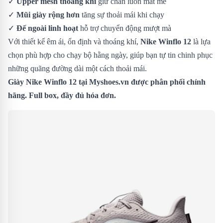
✓
Upper mesh thoáng khí
giữ chân luôn mát mẻ
✓
Mũi giày rộng hơn
tăng sự thoải mái khi chạy
✓
Đế ngoài linh hoạt
hỗ trợ chuyển động mượt mà
Với thiết kế êm ái, ổn định và thoáng khí,
Nike Winflo 12
là lựa
chọn phù hợp cho chạy bộ hằng ngày, giúp bạn tự tin chinh phục
những quãng đường dài một cách thoải mái.
Giày Nike Winflo 12 tại Myshoes.vn được phân phối chính
hãng. Full box, đầy đủ hóa đơn.