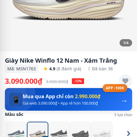
1/6
Giày Nike Winflo 12 Nam - Xám Trắng
Mã: MSN1763
4.9
(8 đánh giá)
Đã bán 36
3.090.000₫
3.500.000₫
-12%
APP -100K
Mua qua App chỉ còn
2.990.000₫
→
📱
Giá web 3.090.000₫ • App rẻ hơn 100.000₫
Màu sắc
5 lựa chọn
›