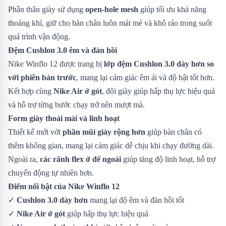
Phần thân giày sử dụng
open-hole mesh
giúp tối ưu khả năng
thoáng khí, giữ cho bàn chân luôn mát mẻ và khô ráo trong suốt
quá trình vận động.
Đệm Cushlon 3.0 êm và đàn hồi
Nike Winflo 12 được trang bị
lớp đệm Cushlon 3.0 dày hơn so
với phiên bản trước
, mang lại cảm giác êm ái và độ bật tốt hơn.
Kết hợp cùng
Nike Air ở gót
, đôi giày giúp hấp thụ lực hiệu quả
và hỗ trợ từng bước chạy trở nên mượt mà.
Form giày thoải mái và linh hoạt
Thiết kế mới với
phần mũi giày rộng hơn
giúp bàn chân có
thêm không gian, mang lại cảm giác dễ chịu khi chạy đường dài.
Ngoài ra,
các rãnh flex ở đế ngoài
giúp tăng độ linh hoạt, hỗ trợ
chuyển động tự nhiên hơn.
Điểm nổi bật của Nike Winflo 12
✓
Cushlon 3.0 dày hơn
mang lại độ êm và đàn hồi tốt
✓
Nike Air ở gót
giúp hấp thụ lực hiệu quả