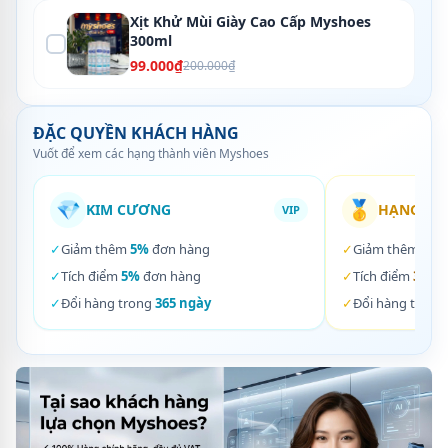
Xịt Khử Mùi Giày Cao Cấp Myshoes
300ml
99.000₫
200.000₫
ĐẶC QUYỀN KHÁCH HÀNG
Vuốt để xem các hạng thành viên Myshoes
💎
🥇
KIM CƯƠNG
HẠNG VÀ
VIP
✓
Giảm thêm
5%
đơn hàng
✓
Giảm thêm
3%
✓
Tích điểm
5%
đơn hàng
✓
Tích điểm
3%
đơ
✓
Đổi hàng trong
365 ngày
✓
Đổi hàng trong