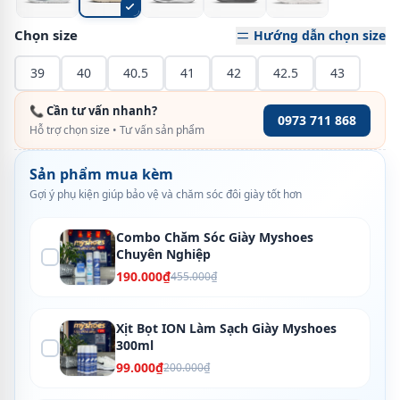
Chọn size
Hướng dẫn chọn size
39
40
40.5
41
42
42.5
43
📞 Cần tư vấn nhanh?
0973 711 868
Hỗ trợ chọn size • Tư vấn sản phẩm
Sản phẩm mua kèm
Gợi ý phụ kiện giúp bảo vệ và chăm sóc đôi giày tốt hơn
Combo Chăm Sóc Giày Myshoes
Chuyên Nghiệp
190.000₫
455.000₫
Xịt Bọt ION Làm Sạch Giày Myshoes
300ml
99.000₫
200.000₫