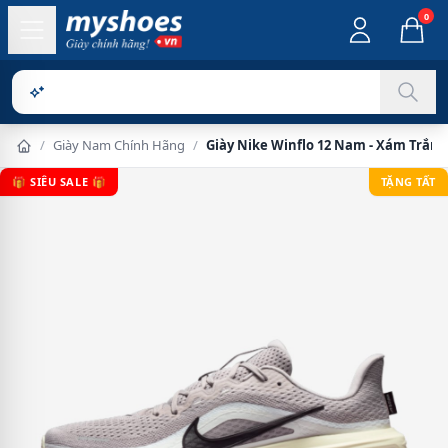
0
Sản phẩm ch
/
Giày Nam Chính Hãng
/
Giày Nike Winflo 12 Nam - Xám Trắng
🎁 SIÊU SALE 🎁
TẶNG TẤT