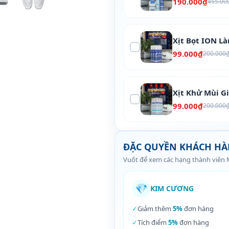
190.000₫
455.00
Xịt Bọt ION L
99.000₫
200.000
Xịt Khử Mùi G
99.000₫
200.000
ĐẶC QUYỀN KHÁCH H
Vuốt để xem các hạng thành viên
💎
KIM CƯƠNG
✓
Giảm thêm
5%
đơn hàng
✓
Tích điểm
5%
đơn hàng