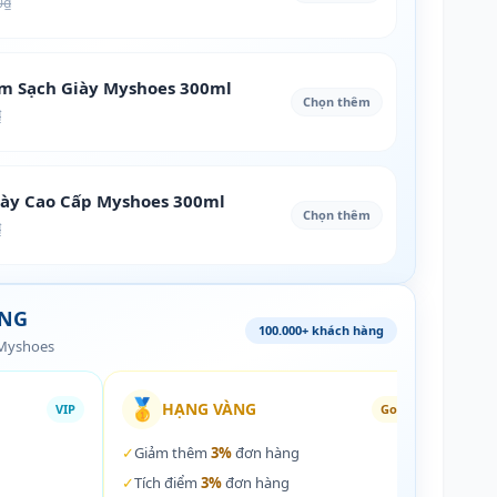
0₫
àm Sạch Giày Myshoes 300ml
Chọn thêm
₫
iày Cao Cấp Myshoes 300ml
Chọn thêm
₫
ÀNG
100.000+ khách hàng
 Myshoes
🥇
🏵️
HẠNG VÀNG
VIP
Gold
✓
Giảm thêm
3%
đơn hàng
✓
Giả
✓
Tích điểm
3%
đơn hàng
✓
Tích