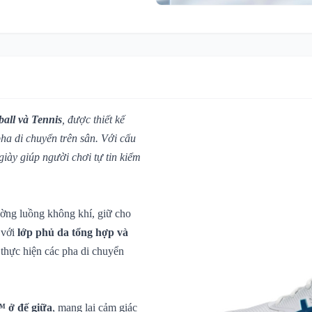
ball và Tennis
, được thiết kế
ha di chuyển trên sân. Với cấu
giày giúp người chơi tự tin kiểm
ờng luồng không khí, giữ cho
 với
lớp phủ da tổng hợp và
i thực hiện các pha di chuyển
ở đế giữa
, mang lại cảm giác