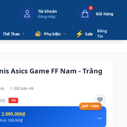
0
Tài khoản
Giỏ hàng
Đăng nhập
Bảng
⚡️
Thể Thao
Phụ kiện
Sale
Tin
nnis Asics Game FF Nam - Trắng
iá)
Đã bán 49
00₫
-3%
APP -100K
n
2.090.000₫
→
ẻ hơn 100.000₫