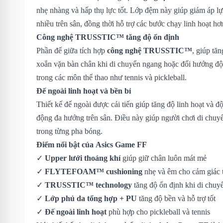
nhẹ nhàng và hấp thụ lực tốt. Lớp đệm này giúp giảm áp lự
nhiều trên sân, đồng thời hỗ trợ các bước chạy linh hoạt hơ
Công nghệ TRUSSTIC™ tăng độ ổn định
Phần đế giữa tích hợp
công nghệ TRUSSTIC™
, giúp tă
xoắn vặn bàn chân khi di chuyển ngang hoặc đổi hướng đột 
trong các môn thể thao như tennis và pickleball.
Đế ngoài linh hoạt và bền bỉ
Thiết kế đế ngoài được cải tiến giúp tăng độ linh hoạt và đ
động đa hướng trên sân. Điều này giúp người chơi di chuyển
trong từng pha bóng.
Điểm nổi bật của Asics Game FF
✓
Upper lưới thoáng khí
giúp giữ chân luôn mát mẻ
✓
FLYTEFOAM™ cushioning
nhẹ và êm cho cảm giác 
✓
TRUSSTIC™ technology
tăng độ ổn định khi di chuy
✓
Lớp phủ da tổng hợp + PU
tăng độ bền và hỗ trợ tốt
✓
Đế ngoài linh hoạt
phù hợp cho pickleball và tennis