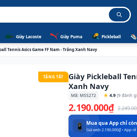
Giày Lacoste
Giày Puma
Pickleball
eball Tennis Asics Game FF Nam - Trắng Xanh Navy
Giày Pickleball Te
TẶNG TẤT
Xanh Navy
Mã: MSS272
4.9
(9 đánh g
2.190.000₫
2.249.0
Mua qua App chỉ cò
📱
Giá web 2.190.000₫ • App r