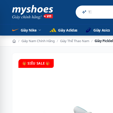
Sản phẩm ch
Giày Nike
Giày Adidas
Giày Asics
/
Giày Nam Chính Hãng
/
Giày Thể Thao Nam
/
Giày Pickl
🎁 SIÊU SALE 🎁