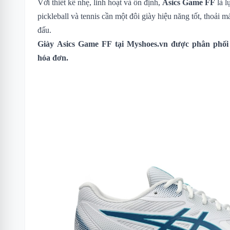
Với thiết kế nhẹ, linh hoạt và ổn định,
Asics Game FF
là l
pickleball và tennis cần một đôi giày hiệu năng tốt, thoải má
đấu.
Giày
Asics Game FF
tại Myshoes.vn được phân phối 
hóa đơn.