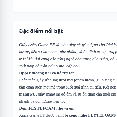
Đặc điểm nổi bật
Giày Asics Game FF
là mẫu giày chuyên dụng cho
Pickle
hướng đến sự linh hoạt, nhẹ nhàng và ổn định trong từng p
trúc hiện đại cùng các công nghệ đặc trưng của Asics, đôi 
soát nhịp độ trận đấu ở mọi cấp độ.
Upper thoáng khí và hỗ trợ tốt
Phần thân giày sử dụng
lưới mở (open mesh)
giúp tăng cư
bàn chân luôn mát mẻ trong suốt quá trình thi đấu. Kết hợp
màng PU
, giày mang lại độ ôm và sự ổn định cần thiết kh
nhanh và đổi hướng liên tục.
Đệm FLYTEFOAM nhẹ và êm
Asics Game FF được trang bị
công nghệ FLYTEFOAM™ 