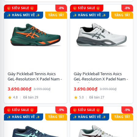
🎁 SIÊU SALE 🎁
-8%
🎁 SIÊU SALE 🎁
-8%
✨ HÀNG MỚI VỀ ✨
TẶNG TẤT
✨ HÀNG MỚI VỀ ✨
TẶNG TẤT
Giày Pickleball Tennis Asics
Giày Pickleball Tennis Asics
GeL-Resolution X Padel Nam -
GeL-Resolution X Padel Nam -
Xanh Cam
Trắng Xám
3.690.000₫
3.690.000₫
3.999.000₫
3.999.000₫
4.8
|
Đã bán 29
5.0
|
Đã bán 27
🎁 SIÊU SALE 🎁
-9%
🎁 SIÊU SALE 🎁
-9%
✨ HÀNG MỚI VỀ ✨
TẶNG TẤT
✨ HÀNG MỚI VỀ ✨
TẶNG TẤT