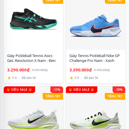
TẶNG TẤT
TẶNG TẤT
Giày Pickleball Tennis Asics
Giày Tennis Pickleball Nike GP
GeL-Resolution X Nam - Đen
Challenge Pro Nam - Xanh
Xanh
Trắng
3.290.000₫
3.390.000₫
3.599.000₫
3.700.000₫
5.0
|
Đã bán 56
5.0
|
Đã bán 56
🎁 SIÊU SALE 🎁
-11%
🎁 SIÊU SALE 🎁
-10%
TẶNG TẤT
TẶNG TẤT