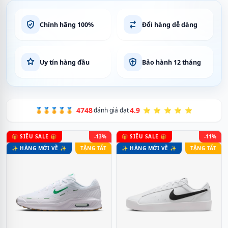
Chính hãng 100%
Đổi hàng dễ dàng
Uy tín hàng đầu
Bảo hành 12 tháng
4748
4.9
🏅🏅🏅🏅🏅
đánh giá đạt
⭐ ⭐ ⭐ ⭐ ⭐
🎁 SIÊU SALE 🎁
-13%
🎁 SIÊU SALE 🎁
-11%
✨ HÀNG MỚI VỀ ✨
TẶNG TẤT
✨ HÀNG MỚI VỀ ✨
TẶNG TẤT