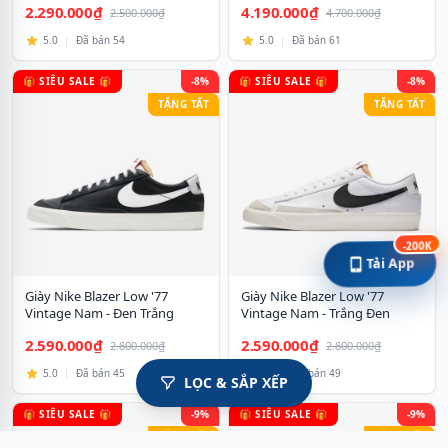
2.290.000₫
4.190.000₫
2.500.000₫
4.700.000₫
5.0
|
Đã bán 54
5.0
|
Đã bán 61
🎁 SIÊU SALE 🎁
-8%
🎁 SIÊU SALE 🎁
-8%
TẶNG TẤT
TẶNG TẤT
-200K
Tải App
Giày Nike Blazer Low '77
Giày Nike Blazer Low '77
Vintage Nam - Đen Trắng
Vintage Nam - Trắng Đen
2.590.000₫
2.590.000₫
2.800.000₫
2.800.000₫
5.0
|
Đã bán 45
5.0
|
Đã bán 49
LỌC & SẮP XẾP
🎁 SIÊU SALE 🎁
-9%
🎁 SIÊU SALE 🎁
-9%
TẶNG TẤT
TẶNG TẤT