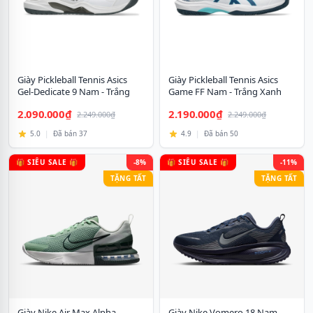
Giày Pickleball Tennis Asics
Giày Pickleball Tennis Asics
Gel-Dedicate 9 Nam - Trắng
Game FF Nam - Trắng Xanh
Đen
Navy
2.090.000₫
2.190.000₫
2.249.000₫
2.249.000₫
5.0
|
Đã bán 37
4.9
|
Đã bán 50
🎁 SIÊU SALE 🎁
-8%
🎁 SIÊU SALE 🎁
-11%
TẶNG TẤT
TẶNG TẤT
Giày Nike Air Max Alpha
Giày Nike Vomero 18 Nam -