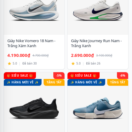
Giày Nike Vomero 18 Nam -
Giày Nike Journey Run Nam -
Trắng Xám Xanh
Trắng Xanh
4.190.000₫
2.690.000₫
4.700.000₫
3.100.000₫
5.0
|
Đã bán 30
5.0
|
Đã bán 26
🎁 SIÊU SALE 🎁
-5%
🎁 SIÊU SALE 🎁
-6%
✨ HÀNG MỚI VỀ ✨
TẶNG TẤT
✨ HÀNG MỚI VỀ ✨
TẶNG TẤT