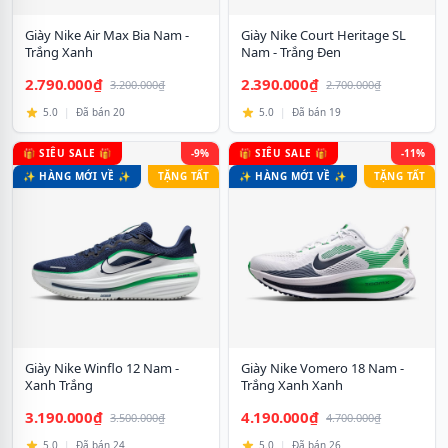
Giày Nike Air Max Bia Nam -
Giày Nike Court Heritage SL
Trắng Xanh
Nam - Trắng Đen
2.790.000₫
2.390.000₫
3.200.000₫
2.700.000₫
5.0
|
Đã bán 20
5.0
|
Đã bán 19
🎁 SIÊU SALE 🎁
-9%
🎁 SIÊU SALE 🎁
-11%
✨ HÀNG MỚI VỀ ✨
TẶNG TẤT
✨ HÀNG MỚI VỀ ✨
TẶNG TẤT
Giày Nike Winflo 12 Nam -
Giày Nike Vomero 18 Nam -
Xanh Trắng
Trắng Xanh Xanh
3.190.000₫
4.190.000₫
3.500.000₫
4.700.000₫
5.0
|
Đã bán 24
5.0
|
Đã bán 26