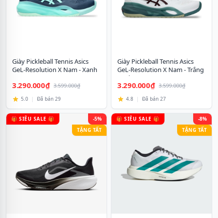
Giày Pickleball Tennis Asics
Giày Pickleball Tennis Asics
GeL-Resolution X Nam - Xanh
GeL-Resolution X Nam - Trắng
Navy
Xanh
3.290.000₫
3.290.000₫
3.599.000₫
3.599.000₫
5.0
|
Đã bán 29
4.8
|
Đã bán 27
🎁 SIÊU SALE 🎁
-5%
🎁 SIÊU SALE 🎁
-8%
TẶNG TẤT
TẶNG TẤT