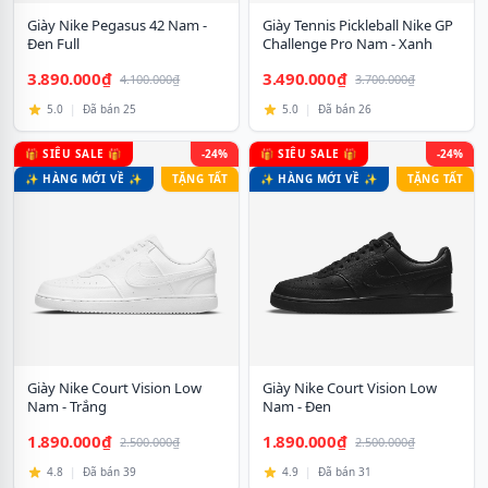
Giày Nike Pegasus 42 Nam -
Giày Tennis Pickleball Nike GP
Đen Full
Challenge Pro Nam - Xanh
3.890.000₫
3.490.000₫
4.100.000₫
3.700.000₫
5.0
|
Đã bán 25
5.0
|
Đã bán 26
🎁 SIÊU SALE 🎁
-24%
🎁 SIÊU SALE 🎁
-24%
✨ HÀNG MỚI VỀ ✨
TẶNG TẤT
✨ HÀNG MỚI VỀ ✨
TẶNG TẤT
Giày Nike Court Vision Low
Giày Nike Court Vision Low
Nam - Trắng
Nam - Đen
1.890.000₫
1.890.000₫
2.500.000₫
2.500.000₫
4.8
|
Đã bán 39
4.9
|
Đã bán 31