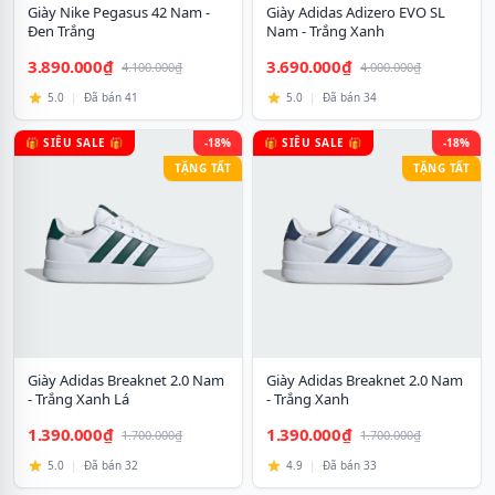
Giày Nike Pegasus 42 Nam -
Giày Adidas Adizero EVO SL
Đen Trắng
Nam - Trắng Xanh
3.890.000₫
3.690.000₫
4.100.000₫
4.000.000₫
5.0
|
Đã bán 41
5.0
|
Đã bán 34
🎁 SIÊU SALE 🎁
-18%
🎁 SIÊU SALE 🎁
-18%
TẶNG TẤT
TẶNG TẤT
Giày Adidas Breaknet 2.0 Nam
Giày Adidas Breaknet 2.0 Nam
- Trắng Xanh Lá
- Trắng Xanh
1.390.000₫
1.390.000₫
1.700.000₫
1.700.000₫
5.0
|
Đã bán 32
4.9
|
Đã bán 33