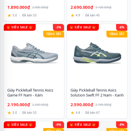
1.890.000₫
2.690.000₫
2.000.000₫
3.100.000₫
5.0
|
Đã bán 53
4.9
|
Đã bán 45
🎁 SIÊU SALE 🎁
-3%
🎁 SIÊU SALE 🎁
-6%
TẶNG TẤT
TẶNG TẤT
Giày Pickleball Tennis Asics
Giày Pickleball Tennis Asics
Game FF Nam - Xám
Solution Swift FF 2 Nam - Xanh
Xám
2.190.000₫
2.590.000₫
2.249.000₫
2.749.000₫
5.0
|
Đã bán 53
4.8
|
Đã bán 67
🎁 SIÊU SALE 🎁
-9%
🎁 SIÊU SALE 🎁
-8%