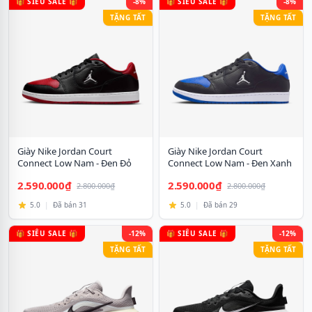
🎁 SIÊU SALE 🎁
-8%
🎁 SIÊU SALE 🎁
-8%
TẶNG TẤT
TẶNG TẤT
Giày Nike Jordan Court
Giày Nike Jordan Court
Connect Low Nam - Đen Đỏ
Connect Low Nam - Đen Xanh
2.590.000₫
2.590.000₫
2.800.000₫
2.800.000₫
5.0
|
Đã bán 31
5.0
|
Đã bán 29
🎁 SIÊU SALE 🎁
-12%
🎁 SIÊU SALE 🎁
-12%
TẶNG TẤT
TẶNG TẤT