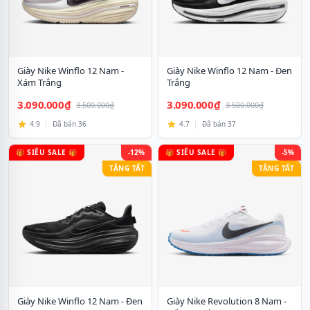
Giày Nike Winflo 12 Nam -
Giày Nike Winflo 12 Nam - Đen
Xám Trắng
Trắng
3.090.000₫
3.090.000₫
3.500.000₫
3.500.000₫
4.9
|
Đã bán 36
4.7
|
Đã bán 37
🎁 SIÊU SALE 🎁
-12%
🎁 SIÊU SALE 🎁
-5%
TẶNG TẤT
TẶNG TẤT
Giày Nike Winflo 12 Nam - Đen
Giày Nike Revolution 8 Nam -