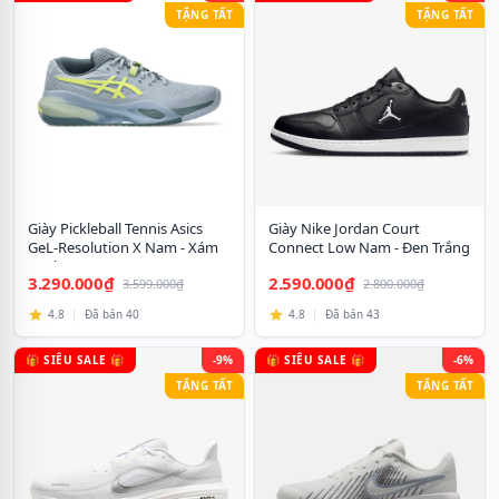
TẶNG TẤT
TẶNG TẤT
Giày Pickleball Tennis Asics
Giày Nike Jordan Court
GeL-Resolution X Nam - Xám
Connect Low Nam - Đen Trắng
Xanh
3.290.000₫
2.590.000₫
3.599.000₫
2.800.000₫
4.8
|
Đã bán 40
4.8
|
Đã bán 43
🎁 SIÊU SALE 🎁
-9%
🎁 SIÊU SALE 🎁
-6%
TẶNG TẤT
TẶNG TẤT