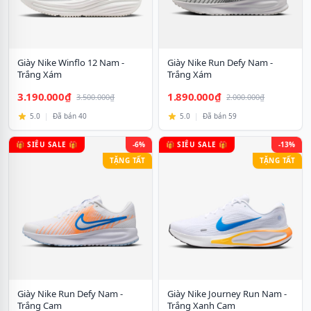
Giày Nike Winflo 12 Nam -
Giày Nike Run Defy Nam -
Trắng Xám
Trắng Xám
3.190.000₫
1.890.000₫
3.500.000₫
2.000.000₫
5.0
|
Đã bán 40
5.0
|
Đã bán 59
🎁 SIÊU SALE 🎁
-6%
🎁 SIÊU SALE 🎁
-13%
TẶNG TẤT
TẶNG TẤT
Giày Nike Run Defy Nam -
Giày Nike Journey Run Nam -
Trắng Cam
Trắng Xanh Cam