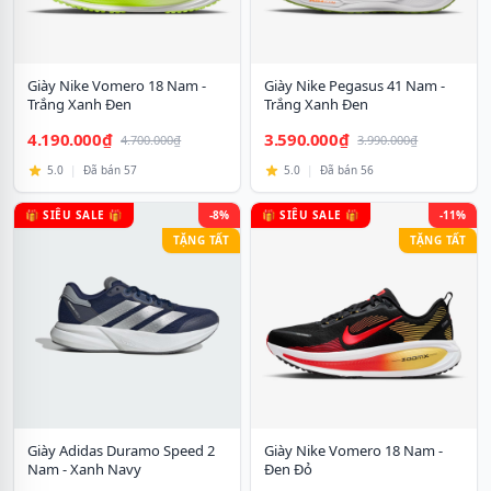
Giày Nike Vomero 18 Nam -
Giày Nike Pegasus 41 Nam -
Trắng Xanh Đen
Trắng Xanh Đen
4.190.000₫
3.590.000₫
4.700.000₫
3.990.000₫
5.0
|
Đã bán 57
5.0
|
Đã bán 56
🎁 SIÊU SALE 🎁
-8%
🎁 SIÊU SALE 🎁
-11%
TẶNG TẤT
TẶNG TẤT
Giày Adidas Duramo Speed 2
Giày Nike Vomero 18 Nam -
Nam - Xanh Navy
Đen Đỏ