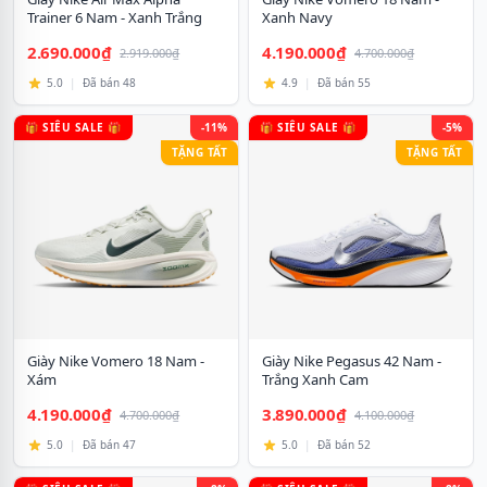
Trainer 6 Nam - Xanh Trắng
Xanh Navy
2.690.000₫
4.190.000₫
2.919.000₫
4.700.000₫
5.0
|
Đã bán 48
4.9
|
Đã bán 55
🎁 SIÊU SALE 🎁
-11%
🎁 SIÊU SALE 🎁
-5%
TẶNG TẤT
TẶNG TẤT
Giày Nike Vomero 18 Nam -
Giày Nike Pegasus 42 Nam -
Xám
Trắng Xanh Cam
4.190.000₫
3.890.000₫
4.700.000₫
4.100.000₫
5.0
|
Đã bán 47
5.0
|
Đã bán 52