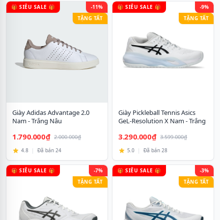
🎁 SIÊU SALE 🎁
-11%
🎁 SIÊU SALE 🎁
-9%
TẶNG TẤT
TẶNG TẤT
Giày Adidas Advantage 2.0
Giày Pickleball Tennis Asics
Nam - Trắng Nâu
GeL-Resolution X Nam - Trắng
Đen
1.790.000₫
3.290.000₫
2.000.000₫
3.599.000₫
4.8
|
Đã bán 24
5.0
|
Đã bán 28
🎁 SIÊU SALE 🎁
-7%
🎁 SIÊU SALE 🎁
-3%
TẶNG TẤT
TẶNG TẤT