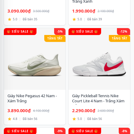
Trắng Xanh
3.090.000₫
1.990.000₫
3.500.000₫
2.100.000₫
5.0
|
Đã bán 35
5.0
|
Đã bán 39
🎁 SIÊU SALE 🎁
-5%
🎁 SIÊU SALE 🎁
-12%
TẶNG TẤT
TẶNG TẤT
Giày Nike Pegasus 42 Nam -
Giày Pickleball Tennis Nike
Xám Trắng
Court Lite 4 Nam - Trắng Xám
Đỏ
3.890.000₫
2.290.000₫
4.100.000₫
2.600.000₫
4.8
|
Đã bán 56
5.0
|
Đã bán 56
🎁 SIÊU SALE 🎁
-9%
🎁 SIÊU SALE 🎁
-8%