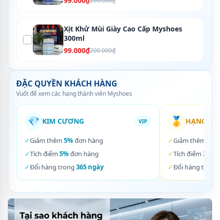
99.000₫
200.000₫
Xịt Khử Mùi Giày Cao Cấp Myshoes
300ml
99.000₫
200.000₫
ĐẶC QUYỀN KHÁCH HÀNG
Vuốt để xem các hạng thành viên Myshoes
💎
🥇
KIM CƯƠNG
HẠNG VÀ
VIP
✓
Giảm thêm
5%
đơn hàng
✓
Giảm thêm
3%
✓
Tích điểm
5%
đơn hàng
✓
Tích điểm
3%
đơ
✓
Đổi hàng trong
365 ngày
✓
Đổi hàng trong