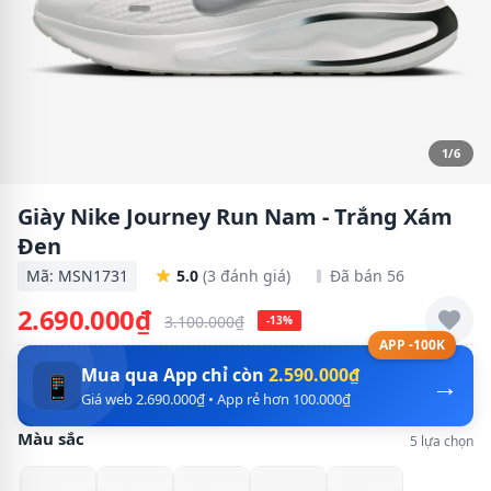
1/6
Giày Nike Journey Run Nam - Trắng Xám
Đen
Mã: MSN1731
5.0
(3 đánh giá)
Đã bán 56
2.690.000₫
3.100.000₫
-13%
APP -100K
Mua qua App chỉ còn
2.590.000₫
→
📱
Giá web 2.690.000₫ • App rẻ hơn 100.000₫
Màu sắc
5 lựa chọn