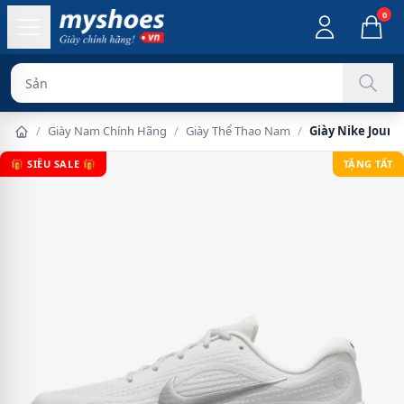
0
Sản phẩm chính
/
Giày Nam Chính Hãng
/
Giày Thể Thao Nam
/
Giày Nike Jour
🎁 SIÊU SALE 🎁
TẶNG TẤT