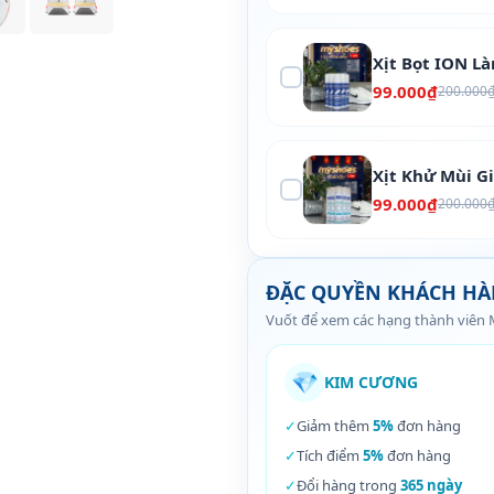
Xịt Bọt ION L
99.000₫
200.000
Xịt Khử Mùi G
99.000₫
200.000
ĐẶC QUYỀN KHÁCH H
Vuốt để xem các hạng thành viên
💎
KIM CƯƠNG
✓
Giảm thêm
5%
đơn hàng
✓
Tích điểm
5%
đơn hàng
✓
Đổi hàng trong
365 ngày