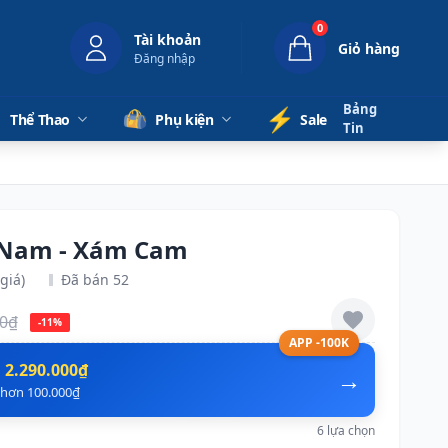
0
Tài khoản
Giỏ hàng
Đăng nhập
Bảng
⚡️
Thể Thao
Phụ kiện
Sale
Tin
6 Nam - Xám Cam
giá)
Đã bán 52
00₫
-11%
APP -100K
n
2.290.000₫
→
ẻ hơn 100.000₫
6 lựa chọn