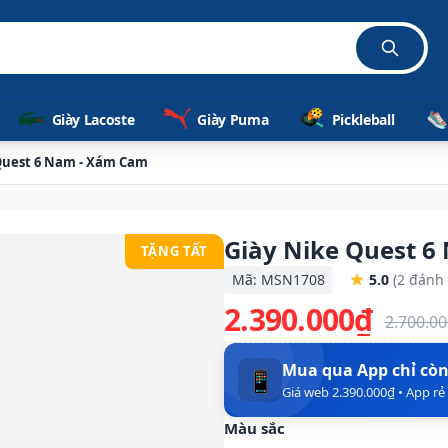
g
Giày Lacoste
Giày Puma
Pickleball
Quest 6 Nam - Xám Cam
Giày Nike Quest 
TẶNG TẤT
Mã: MSN1708
5.0
(2 đánh 
2.390.000₫
2.700.0
Mua qua App chỉ cò
📱
Giá web 2.390.000₫ • App r
Màu sắc