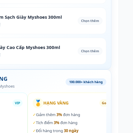
àm Sạch Giày Myshoes 300ml
Chọn thêm
₫
iày Cao Cấp Myshoes 300ml
Chọn thêm
₫
ÀNG
100.000+ khách hàng
 Myshoes
🥇
🏵️
HẠNG VÀNG
VIP
Gold
✓
Giảm thêm
3%
đơn hàng
✓
Giả
✓
Tích điểm
3%
đơn hàng
✓
Tích
✓
Đổi hàng trong
30 ngày
✓
Đổi 