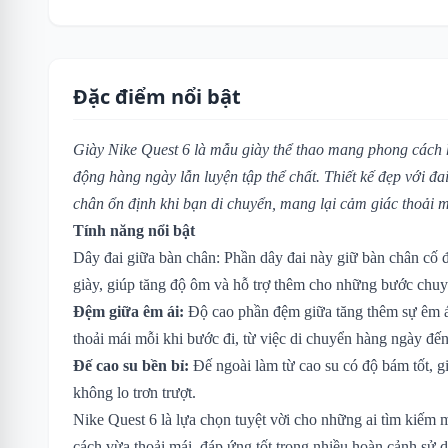
Đặc điểm nổi bật
Giày Nike Quest 6 là mẫu giày thể thao mang phong cách 
động hàng ngày lẫn luyện tập thể chất. Thiết kế đẹp với đ
chân ổn định khi bạn di chuyển, mang lại cảm giác thoải m
Tính năng nổi bật
Dây đai giữa bàn chân: Phần dây đai này giữ bàn chân cố 
giày, giúp tăng độ ôm và hỗ trợ thêm cho những bước chu
Đệm giữa êm ái:
Độ cao phần đệm giữa tăng thêm sự êm ái
thoải mái mỗi khi bước đi, từ việc di chuyển hàng ngày đế
Đế cao su bền bỉ:
Đế ngoài làm từ cao su có độ bám tốt, gi
không lo trơn trượt.
Nike Quest 6 là lựa chọn tuyệt vời cho những ai tìm kiếm 
cách vừa thoải mái, đáp ứng tốt trong nhiều hoàn cảnh sử 