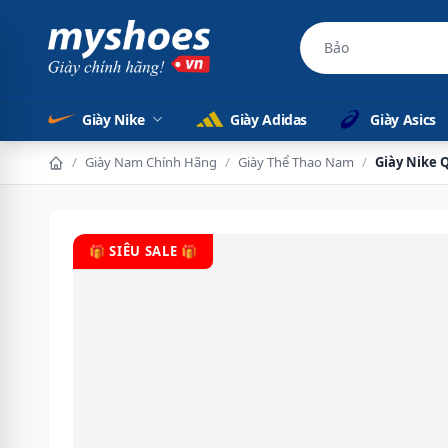
Bảo hành 12 thán
Giày Nike
Giày Adidas
Giày Asics
/
Giày Nam Chính Hãng
/
Giày Thể Thao Nam
/
Giày Nike 
🎁 SIÊU SALE 🎁