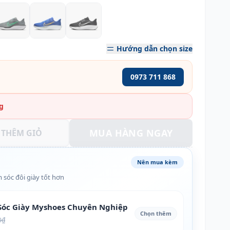
Hướng dẫn chọn size
0973 711 868
g
MUA HÀNG NGAY
THÊM GIỎ
Nên mua kèm
 sóc đôi giày tốt hơn
óc Giày Myshoes Chuyên Nghiệp
Chọn thêm
0₫