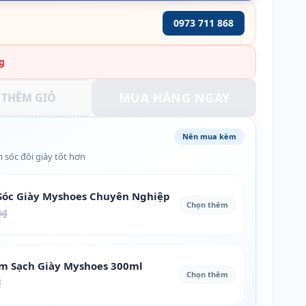
0973 711 868
g
MUA HÀNG NGAY
THÊM GIỎ
Nên mua kèm
 sóc đôi giày tốt hơn
óc Giày Myshoes Chuyên Nghiệp
Chọn thêm
0₫
àm Sạch Giày Myshoes 300ml
Chọn thêm
₫