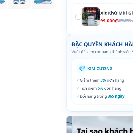
Xịt Khử Mùi G
99.000₫
200.000
ĐẶC QUYỀN KHÁCH H
Vuốt để xem các hạng thành viên
💎
KIM CƯƠNG
✓
Giảm thêm
5%
đơn hàng
✓
Tích điểm
5%
đơn hàng
✓
Đổi hàng trong
365 ngày