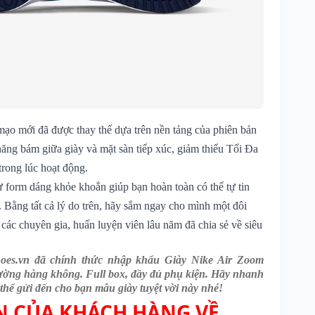
mạo mới đã được thay thế dựa trên nền tảng của phiên bản
năng bám giữa giày và mặt sàn tiếp xúc, giảm thiểu Tối Đa
rong lúc hoạt động.
 form dáng khỏe khoắn giúp bạn hoàn toàn có thể tự tin
. Bằng tất cả lý do trên, hãy sắm ngay cho mình một đôi
các chuyên gia, huấn luyện viên lâu năm đã chia sẻ về siêu
shoes.vn đã chính thức nhập khẩu Giày Nike Air Zoom
ờng hàng không. Full box, đầy đủ phụ kiện. Hãy nhanh
 thể gửi đến cho bạn mẫu giày tuyệt vời này nhé!
 CỦA KHÁCH HÀNG VỀ