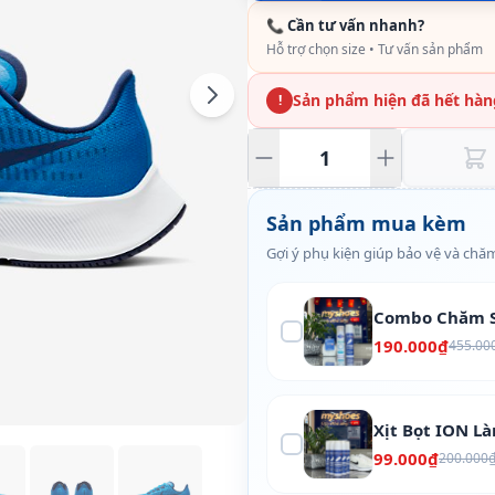
📞 Cần tư vấn nhanh?
Hỗ trợ chọn size • Tư vấn sản phẩm
Sản phẩm hiện đã hết hàn
!
Sản phẩm mua kèm
Gợi ý phụ kiện giúp bảo vệ và chăm
Combo Chăm S
190.000₫
455.00
Xịt Bọt ION L
99.000₫
200.000