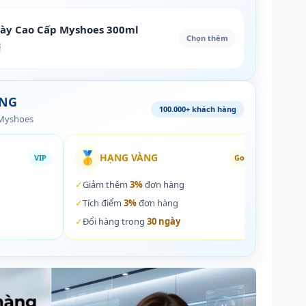
iày Cao Cấp Myshoes 300ml
Chọn thêm
₫
ÀNG
100.000+ khách hàng
 Myshoes
🥇
🏵️
HẠNG VÀNG
VIP
Gold
✓
Giảm thêm
3%
đơn hàng
✓
Giả
✓
Tích điểm
3%
đơn hàng
✓
Tích
✓
Đổi hàng trong
30 ngày
✓
Đổi 