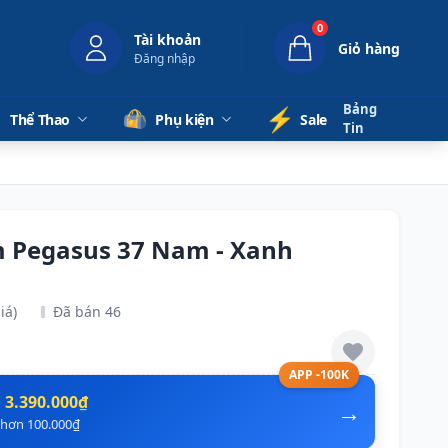
0
Tài khoản
Giỏ hàng
Đăng nhập
Bảng
⚡️
Thể Thao
Phụ kiện
Sale
Tin
m Pegasus 37 Nam - Xanh
iá)
Đã bán 46
APP -100K
n
3.390.000₫
→
ẻ hơn 100.000₫