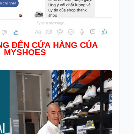
NG ĐẾN CỬA HÀNG CỦA
MYSHOES