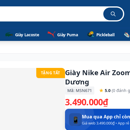
hãng 100%
Giày Lacoste
Giày Puma
Pickleball
Giày Nike Air Zoo
TẶNG TẤT
Dương
Mã: MSN671
5.0
(0 đánh g
3.490.000₫
Mua qua App chỉ cò
📱
Giá web 3.490.000₫ • App r