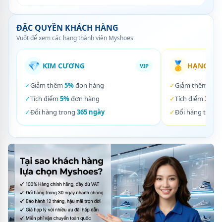
ĐẶC QUYỀN KHÁCH HÀNG
Vuốt để xem các hạng thành viên Myshoes
💎
🥇
KIM CƯƠNG
HẠNG VÀ
VIP
✓
Giảm thêm
5%
đơn hàng
✓
Giảm thêm
3%
✓
Tích điểm
5%
đơn hàng
✓
Tích điểm
3%
đơ
✓
Đổi hàng trong
365 ngày
✓
Đổi hàng trong