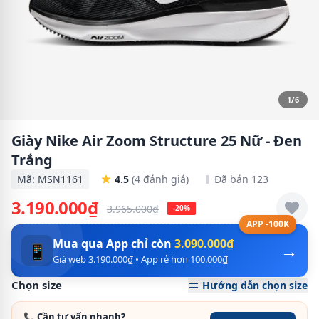
1/6
Giày Nike Air Zoom Structure 25 Nữ - Đen
Trắng
Mã: MSN1161
4.5
(4 đánh giá)
Đã bán 123
3.190.000₫
3.965.000₫
-20%
APP -100K
Mua qua App chỉ còn
3.090.000₫
→
📱
Giá web 3.190.000₫ • App rẻ hơn 100.000₫
Chọn size
Hướng dẫn chọn size
📞 Cần tư vấn nhanh?