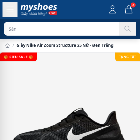
0
Sản phẩm chín
/
Giày Nike Air Zoom Structure 25 Nữ - Đen Trắng
🎁 SIÊU SALE 🎁
TẶNG TẤT