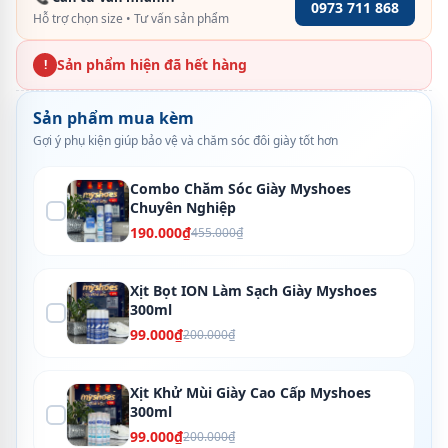
0973 711 868
Hỗ trợ chọn size • Tư vấn sản phẩm
Sản phẩm hiện đã hết hàng
!
Sản phẩm mua kèm
Gợi ý phụ kiện giúp bảo vệ và chăm sóc đôi giày tốt hơn
Combo Chăm Sóc Giày Myshoes
Chuyên Nghiệp
190.000₫
455.000₫
Xịt Bọt ION Làm Sạch Giày Myshoes
300ml
99.000₫
200.000₫
Xịt Khử Mùi Giày Cao Cấp Myshoes
300ml
99.000₫
200.000₫