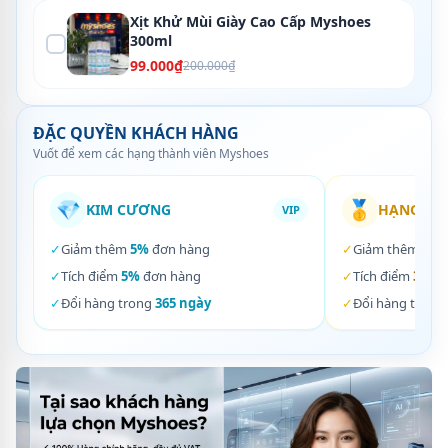
Xịt Khử Mùi Giày Cao Cấp Myshoes
300ml
99.000₫
200.000₫
ĐẶC QUYỀN KHÁCH HÀNG
Vuốt để xem các hạng thành viên Myshoes
💎
🥇
KIM CƯƠNG
HẠNG VÀ
VIP
✓
Giảm thêm
5%
đơn hàng
✓
Giảm thêm
3%
✓
Tích điểm
5%
đơn hàng
✓
Tích điểm
3%
đơ
✓
Đổi hàng trong
365 ngày
✓
Đổi hàng trong