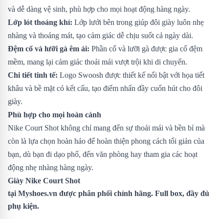
và dễ dàng vệ sinh, phù hợp cho mọi hoạt động hàng ngày.
Lớp lót thoáng khí:
Lớp lưới bên trong giúp đôi giày luôn nhẹ
nhàng và thoáng mát, tạo cảm giác dễ chịu suốt cả ngày dài.
Đệm cổ và lưỡi gà êm ái:
Phần cổ và lưỡi gà được gia cố đệm
mềm, mang lại cảm giác thoải mái vượt trội khi di chuyển.
Chi tiết tinh tế:
Logo Swoosh được thiết kế nổi bật với họa tiết
khâu và bề mặt có kết cấu, tạo điểm nhấn đầy cuốn hút cho đôi
giày.
Phù hợp cho mọi hoàn cảnh
Nike Court Shot không chỉ mang đến sự thoải mái và bền bỉ mà
còn là lựa chọn hoàn hảo để hoàn thiện phong cách tối giản của
bạn, dù bạn đi dạo phố, đến văn phòng hay tham gia các hoạt
động nhẹ nhàng hàng ngày.
Giày Nike Court Shot
tại Myshoes.vn được phân phối chính hãng. Full box, đầy đủ
phụ kiện.