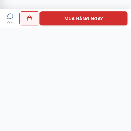
MUA HÀNG NGAY
Zalo
Myshoes là nền tảng mua sắm giày chính hãng hàng đầu
Việt Nam với hơn 100.000 khách hàng đã tin tưởng và lựa
chọn. Cùng với công nghệ hiện đại chúng tôi cam kết