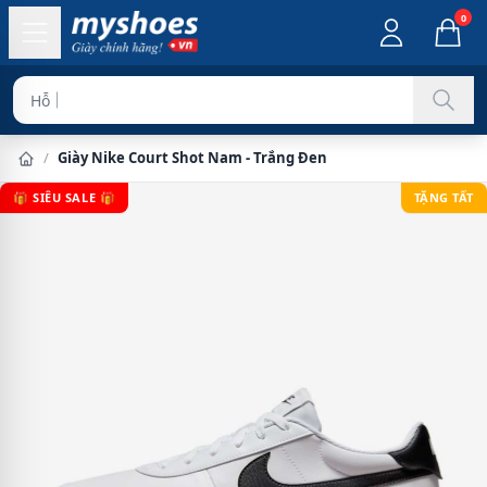
0
Hỗ trợ đổi hàn
/
Giày Nike Court Shot Nam - Trắng Đen
🎁 SIÊU SALE 🎁
TẶNG TẤT