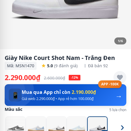
1/6
Giày Nike Court Shot Nam - Trắng Đen
Mã: MSN1470
5.0
(9 đánh giá)
Đã bán 92
2.290.000₫
2.600.000₫
-12%
APP -100K
Mua qua App chỉ còn
2.190.000₫
→
📱
Giá web 2.290.000₫ • App rẻ hơn 100.000₫
Màu sắc
5 lựa chọn
›