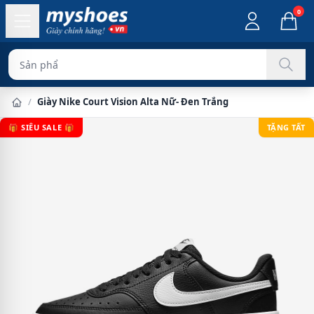
0
Sản phẩm chính h
/
Giày Nike Court Vision Alta Nữ- Đen Trắng
🎁 SIÊU SALE 🎁
TẶNG TẤT