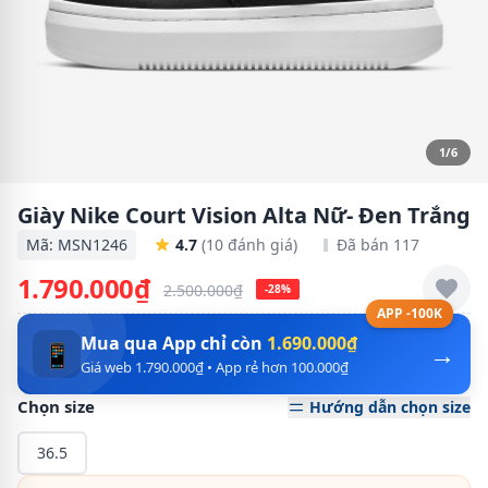
1/6
Giày Nike Court Vision Alta Nữ- Đen Trắng
Mã: MSN1246
4.7
(10 đánh giá)
Đã bán 117
1.790.000₫
2.500.000₫
-28%
APP -100K
Mua qua App chỉ còn
1.690.000₫
→
📱
Giá web 1.790.000₫ • App rẻ hơn 100.000₫
Chọn size
Hướng dẫn chọn size
36.5