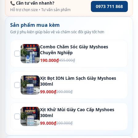
📞 Cần tư vấn nhanh?
0973 711 868
Hỗ trợ chọn size • Tư vấn sản phẩm
Sản phẩm mua kèm
Gợi ý phụ kiện giúp bảo vệ và chăm sóc đôi giày tốt hơn
Combo Chăm Sóc Giày Myshoes
Chuyên Nghiệp
190.000₫
455.000₫
Xịt Bọt ION Làm Sạch Giày Myshoes
300ml
99.000₫
200.000₫
Xịt Khử Mùi Giày Cao Cấp Myshoes
300ml
99.000₫
200.000₫