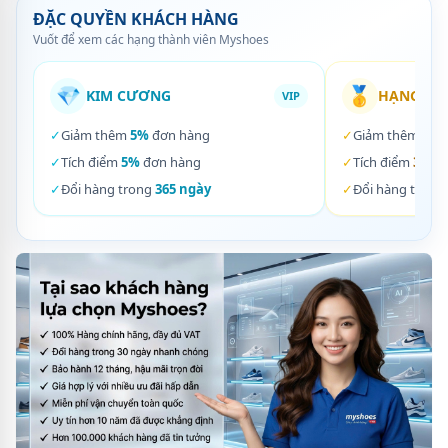
ĐẶC QUYỀN KHÁCH HÀNG
Vuốt để xem các hạng thành viên Myshoes
💎
🥇
KIM CƯƠNG
HẠNG VÀ
VIP
✓
Giảm thêm
5%
đơn hàng
✓
Giảm thêm
3%
✓
Tích điểm
5%
đơn hàng
✓
Tích điểm
3%
đơ
✓
Đổi hàng trong
365 ngày
✓
Đổi hàng trong