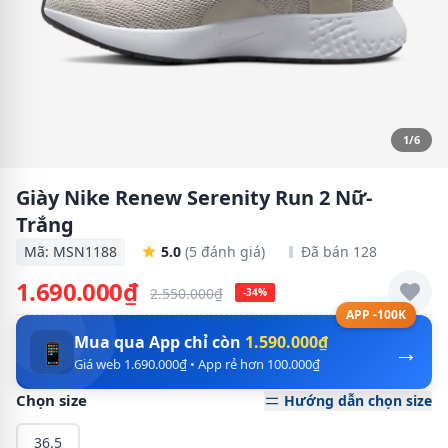
1/6
Giày Nike Renew Serenity Run 2 Nữ-
Trắng
Mã: MSN1188
5.0
(5 đánh giá)
Đã bán 128
1.690.000₫
2.550.000₫
-34%
APP -100K
Mua qua App chỉ còn
1.590.000₫
→
📱
Giá web 1.690.000₫ • App rẻ hơn 100.000₫
Chọn size
Hướng dẫn chọn size
36.5