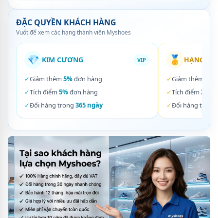
ĐẶC QUYỀN KHÁCH HÀNG
Vuốt để xem các hạng thành viên Myshoes
💎
🥇
KIM CƯƠNG
HẠNG VÀ
VIP
✓
Giảm thêm
5%
đơn hàng
✓
Giảm thêm
3%
✓
Tích điểm
5%
đơn hàng
✓
Tích điểm
3%
đơ
✓
Đổi hàng trong
365 ngày
✓
Đổi hàng trong