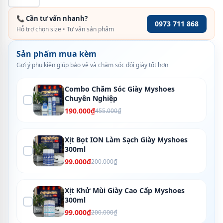
📞 Cần tư vấn nhanh?
0973 711 868
Hỗ trợ chọn size • Tư vấn sản phẩm
Sản phẩm mua kèm
Gợi ý phụ kiện giúp bảo vệ và chăm sóc đôi giày tốt hơn
Combo Chăm Sóc Giày Myshoes
Chuyên Nghiệp
190.000₫
455.000₫
Xịt Bọt ION Làm Sạch Giày Myshoes
300ml
99.000₫
200.000₫
Xịt Khử Mùi Giày Cao Cấp Myshoes
300ml
99.000₫
200.000₫