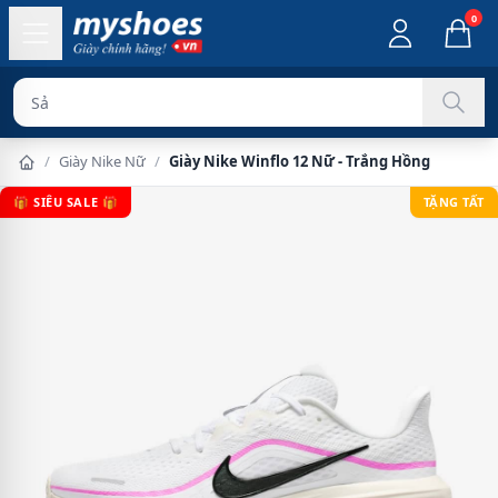
0
Sản phẩm chín
/
Giày Nike Nữ
/
Giày Nike Winflo 12 Nữ - Trắng Hồng
🎁 SIÊU SALE 🎁
TẶNG TẤT