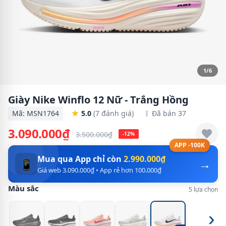
1/6
Giày Nike Winflo 12 Nữ - Trắng Hồng
Mã: MSN1764
5.0
(7 đánh giá)
Đã bán 37
3.090.000₫
3.500.000₫
-12%
APP -100K
Mua qua App chỉ còn
2.990.000₫
→
📱
Giá web 3.090.000₫ • App rẻ hơn 100.000₫
Màu sắc
5 lựa chọn
›