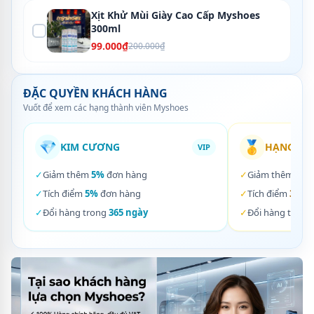
Xịt Khử Mùi Giày Cao Cấp Myshoes
300ml
99.000₫
200.000₫
ĐẶC QUYỀN KHÁCH HÀNG
Vuốt để xem các hạng thành viên Myshoes
💎
🥇
KIM CƯƠNG
HẠNG VÀ
VIP
✓
Giảm thêm
5%
đơn hàng
✓
Giảm thêm
3%
✓
Tích điểm
5%
đơn hàng
✓
Tích điểm
3%
đơ
✓
Đổi hàng trong
365 ngày
✓
Đổi hàng trong