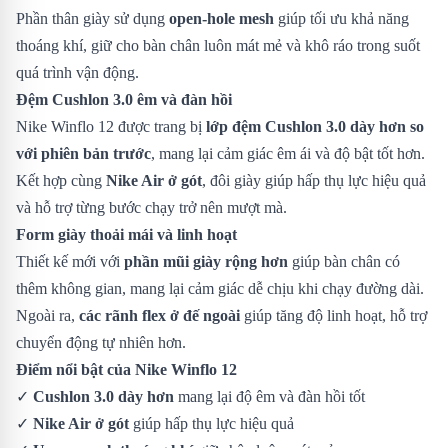
Phần thân giày sử dụng
open-hole mesh
giúp tối ưu khả năng
thoáng khí, giữ cho bàn chân luôn mát mẻ và khô ráo trong suốt
quá trình vận động.
Đệm Cushlon 3.0 êm và đàn hồi
Nike Winflo 12 được trang bị
lớp đệm Cushlon 3.0 dày hơn so
với phiên bản trước
, mang lại cảm giác êm ái và độ bật tốt hơn.
Kết hợp cùng
Nike Air ở gót
, đôi giày giúp hấp thụ lực hiệu quả
và hỗ trợ từng bước chạy trở nên mượt mà.
Form giày thoải mái và linh hoạt
Thiết kế mới với
phần mũi giày rộng hơn
giúp bàn chân có
thêm không gian, mang lại cảm giác dễ chịu khi chạy đường dài.
Ngoài ra,
các rãnh flex ở đế ngoài
giúp tăng độ linh hoạt, hỗ trợ
chuyển động tự nhiên hơn.
Điểm nổi bật của Nike Winflo 12
✓
Cushlon 3.0 dày hơn
mang lại độ êm và đàn hồi tốt
✓
Nike Air ở gót
giúp hấp thụ lực hiệu quả